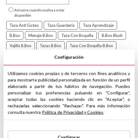
Avísame cuando vuelva a estar
disponible
Taza Anti Goteo
Taza Guardería
Taza Aprendizaje
B.Box
Menaje B.Box
Taza Con Boquilla
B.Box Blush
Vajilla B.Box
Tazas B.Box
Taza Con Boquilla B.Box
Configuración
¡La taza ideal para ayudar a los peques a dejar el biberón!
La taza con boquilla blandita de
B.Box
cuenta con asas de fácil
Utilizamos cookies propias y de terceros con fines analíticos y
agarre que se adaptan perfectamente a su manos pequeñitas. Su
para mostrarte publicidad personalizada en función de un perfil
boquilla es ergonómica, muy suave e ideal para las encías de tu
elaborado a partir de tus hábitos de navegación. Puedes
peque y tiene una tapa incorporada para la boquilla que la
personalizar tus preferencias pulsando en "Configurar",
mantendrá limpia.
aceptar todas las cookies haciendo clic en "Aceptar", o
Además es evolutiva ya que el recipiente se adapta a la tapa de la
rechazarlas seleccionando "Rechazar". Para más información
taza con pajita flexible y a la tapa de la taza de entrenamiento que
consulta nuestra
Política de Privacidad y Cookies
.
puedes encontrar haciendo clic
AQUÍ
CARACTERÍSTICAS
Configurar
Sin fugas y fácil de manejar por los peques