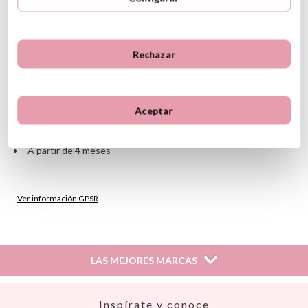
Tapa hipoalergénica con boquilla incorporada
Boquilla de silicona ergonómica en ángulo
Asas de fácil agarre
Sin BPA, ftalatos ni PVC
Rechazar
Fabricado con PP,TPE y silicona
Capacidad: 240ml
Tapa intercambiable: el recipiente también se adapta a la tapa
de la taza con pajita flexible y a la tapa de la taza con borde de
Aceptar
entrenamiento
Apto para lavavajillas
A partir de 4 meses
Ver información GPSR
Información sobre el fabricante y/o importador/distribuidor
dentro de la UE, que garantiza que el producto cumple con
los requisitos y regulaciones de acuerdo con la legislación
LAS MEJORES MARCAS
sobre Seguridad General de Productos (GPSR).
Productos Infantiles Tutete S.L.
Dirección: C/ Yecla 10, Polígono industrial La Polvorista,
Así
Inspírate y conoce