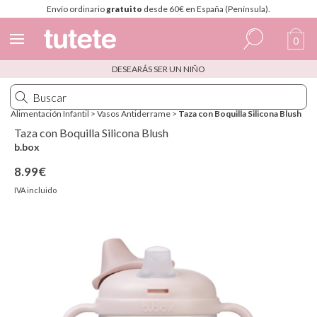
Envío ordinario
gratuito
desde 60€ en España (Península).
0
DESEARÁS SER UN NIÑO
Español
Italiano
Alimentación Infantil
>
Vasos Antiderrame
>
Taza con Boquilla Silicona Blush
Inglés
Taza con Boquilla Silicona Blush
b.box
Portugués
8.99€
Francés
IVA incluido