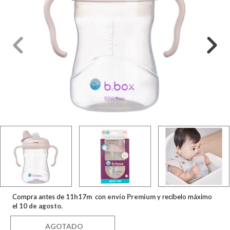
Compra antes de
11
h
17
m
con
envío Premium
y recíbelo máximo
el
10 de agosto
.
AGOTADO