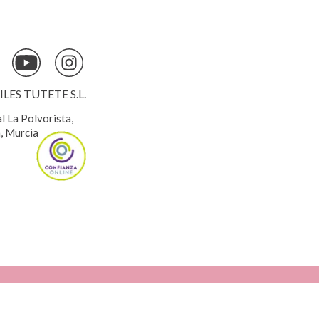
ES TUTETE S.L.
al La Polvorista,
, Murcia