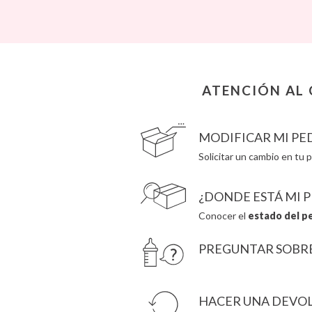
Bling2O
Fresk
Bubblat Kids
Grapat
Cam Cam
Grech & Co
Chilly’s Bottles
Haba
Citron
Hape
Connetix
Hello Hossy
ATENCIÓN AL 
Cottonmoose
Herobility
Cristina de Jos'h
JaBaDaBaDo AB
MODIFICAR MI PE
Solicitar un cambio en tu p
¿DONDE ESTÁ MI 
Conocer el
estado del p
PREGUNTAR SOBR
HACER UNA DEVO