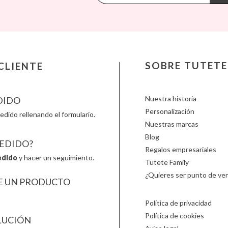
Lassig
Minikane
Plan Toy
Liewood
Miniland
Play & 
Lilliputiens
Monbento
Primo
Little Dutch
Monnëka
Scoot an
Londji
Moulin Roty
Slipstop
LOVI
Nailmatic
Smartm
SOBRE TUTETE
CLIENTE
Ludattica
NumNum
Stapelst
Lúdilo
Oli & Carol
Sticky 
Nuestra historia
DIDO
Personalización
edido rellenando el formulario.
Nuestras marcas
Blog
PEDIDO?
Regalos empresariales
edido
y hacer un seguimiento.
Tutete Family
¿Quieres ser punto de ven
E UN PRODUCTO
Política de privacidad
Política de cookies
LUCIÓN