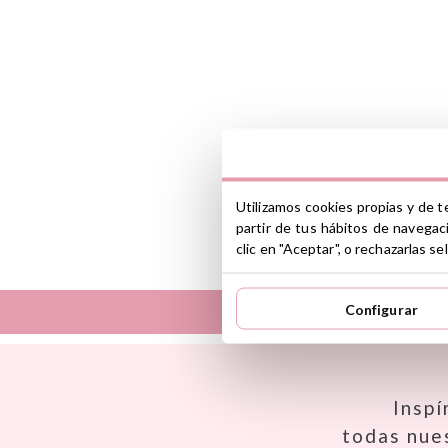
Utilizamos cookies propias y de t
partir de tus hábitos de navegac
clic en "Aceptar", o rechazarlas 
Configurar
Así
Dinkum Dolls
Babiators
Djeco
Banana Panda
Dock & Bay
Inspí
Banwood
Done by Deer
todas nue
BIBS
Ettetete