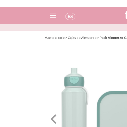
Español
Vuelta al cole
>
Cajas de Almuerzo
>
Pack Almuerzo C
Italiano
Inglés
Portugués
Francés