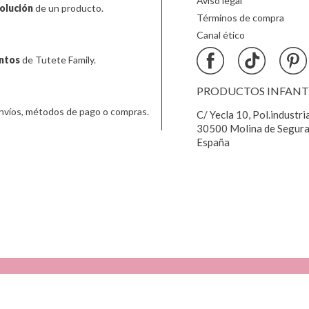
Aviso legal
olución
de un producto.
Términos de compra
Canal ético
ntos
de Tutete Family.
PRODUCTOS INFANTIL
nvíos, métodos de pago o compras.
C/ Yecla 10, Pol.industri
30500 Molina de Segura
España