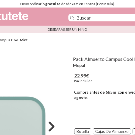
Envío ordinario
gratuito
desde 60€ en España (Península).
DESEARÁS SER UN NIÑO
ampus Cool Mint
Pack Almuerzo Campus Cool 
Mepal
22.99€
IVA incluido
Compra antes de
6
h
5
m
con
enví
agosto
.
Botella
Cajas De Almuerzo