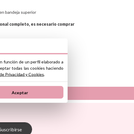
 en bandeja superior
ional completo, es necesario comprar
n función de un perfil elaborado a
ceptar todas las cookies haciendo
 de Privacidad y Cookies
.
Aceptar
Sunnylife
Tambú
 Pasito
The Cotton Cloud
oum
Theraline
Suscribirse
onkey
Trixie