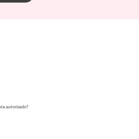
s
Tutete
Go
Vilac
Walking Mum
d Ride
Way To Play
Wobbel
ax
Yvolution
ein
Lemon
ta autorizado?