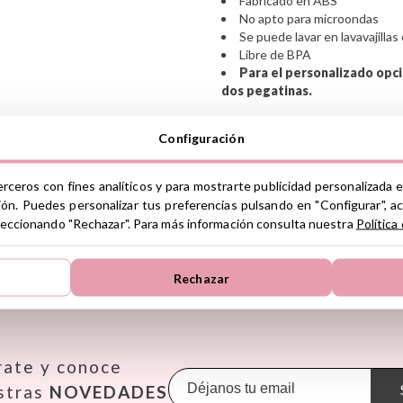
Fabricado en ABS
No apto para microondas
Se puede lavar en lavavajillas
Libre de BPA
Para el personalizado opc
dos pegatinas.
Configuración
Instrucciones de cuidado
GPSR
Ver información GPSR
erceros con fines analíticos y para mostrarte publicidad personalizada e
ión. Puedes personalizar tus preferencias pulsando en "Configurar", a
Lote: 00589 - Ref: 91420
seleccionando "Rechazar". Para más información consulta nuestra
Política
Rechazar
LAS MEJORES MARCAS
Janod
Maileg
Omy
KiddiKutter
Makedo
Oppi
rate y conoce
Kids Concept
Meli
Pasito a
Konges Slojd
Mepal
Petit B
stras
NOVEDADES
La nina
Mimi & Lula
Petit M