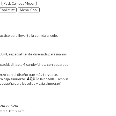
Pack Campus Mepal
Cool Mint
Mepal Cool
tico para llevarte la comida al cole.
00ml, especialmente diseñada para manos
pacidad hasta 4 sandwiches, con separador
erzo con el diseño que más te guste,
a caja almuerzo"
AQUI
o la botella Campus
equeña para botellas y caja almuerzo"
5cm x 6.5cm
cm x 13cm x 6cm