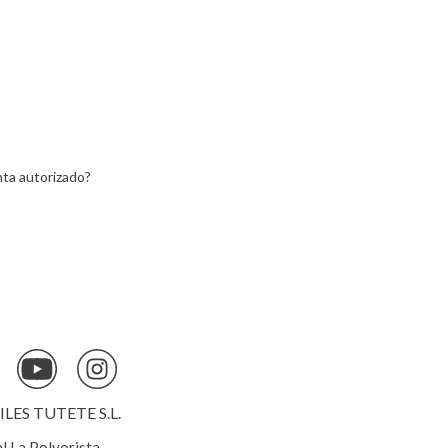
ta autorizado?
ES TUTETE S.L.
al La Polvorista,