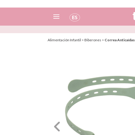
Español
Alimentación Infantil
>
Biberones
>
Correa Anticaídas
Italiano
Inglés
Portugués
Francés