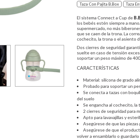
Taza Con Pajita B.Box
Taza En
El sistema Connect a Cup de
B.
los bebés estén siempre a mano.
supermercado, no más biberones
que se caen de la trona. La correa
cochecito, la trona o el asiento 
Dos cierres de seguridad garant
suelte en caso de tensión excesi
soportar un peso máximo de 400 
CARACTERÍSTICAS
Material: silicona de grado al
Probado para soportar un p
Se conecta a tazas con boqui
del suelo
Se engancha al cochecito, la 
2 cierres de seguridad para m
Apto para lavavajillas y esteri
Asegúrese de que las piezas 
Asegúrese de que el produc
volver a ensamblarlo o guardarlo