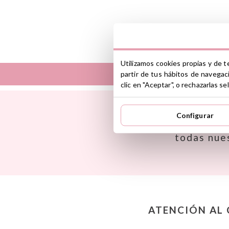
Utilizamos cookies propias y de t
partir de tus hábitos de navegac
clic en "Aceptar", o rechazarlas 
Así
Dinkum Dolls
Babiators
Djeco
Configurar
Banana Panda
Dock & Bay
Inspí
Banwood
Done by Deer
todas nue
BIBS
Ettetete
Bling2O
Fresk
Bubblat Kids
Grapat
Cam Cam
Grech & Co
Chilly’s Bottles
Haba
Citron
Hape
Connetix
Hello Hossy
ATENCIÓN AL 
Cottonmoose
Herobility
Cristina de Jos'h
JaBaDaBaDo AB