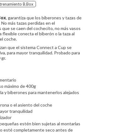
trenamiento B.Box
Box
, garantiza que los biberones y tazas de
 No más tazas perdidas en el
 que se caen del cochecito, no más vasos
 flexible conecta el biberón o la taza al
del coche.
izan que el sistema Connect a Cup se
va, para mayor tranquilidad. Probado para
gr.
imentario
eso máximo de 400g
lla y biberones para mantenerlos alejados
trona o el asiento del coche
ayor tranquilidad
lizador
pequeñas estén bien sujetas al montarlas
to esté completamente seco antes de