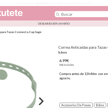
Envío ordinario
gratuito
desde 60€ en España (Península).
DESEARÁS SER UN NIÑO
 para Tazas Connect a Cup Sage
Correa Anticaídas para Tazas
b.box
6.99€
IVA incluido
Compra antes de
12
h
46
m
con
en
agosto
.
Accesorios De Paseo
B.Box