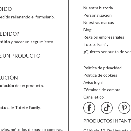
Nuestra historia
DIDO
Personalización
edido rellenando el formulario.
Nuestras marcas
Blog
PEDIDO?
Regalos empresariales
edido
y hacer un seguimiento.
Tutete Family
¿Quieres ser punto de ven
E UN PRODUCTO
Política de privacidad
Política de cookies
LUCIÓN
Aviso legal
olución
de un producto.
Términos de compra
Canal ético
ntos
de Tutete Family.
PRODUCTOS INFANTIL
nvíos, métodos de pago o compras.
C/ Yecla 10, Pol.industri