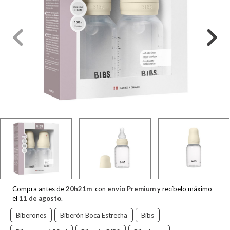
Compra antes de
20
h
21
m
con
envío Premium
y recíbelo máximo
el
11 de agosto
.
Biberones
Biberón Boca Estrecha
Bibs