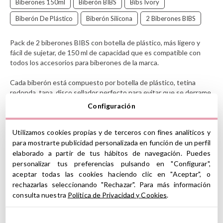
Biberones 150ml
Biberón BIBS
Bibs Ivory
Biberón De Plástico
Biberón Silicona
2 Biberones BIBS
Pack de 2 biberones BIBS con botella de plástico, más ligero y
fácil de sujetar, de 150 ml de capacidad que es compatible con
todos los accesorios para biberones de la marca.
Cada biberón está compuesto por botella de plástico, tetina
redonda, tapa, disco sellador perfecto para evitar que se derrame
al agitar el biberón. Además, también incluye un embudo plegable
Configuración
para poder echar la leche en polvo o los cereales más fácilmente
por la boca y así evitar derrame.
Utilizamos cookies propias y de terceros con fines analíticos y
De succión suave y flujo lento, confortable para tu pequeño.
para mostrarte publicidad personalizada en función de un perfil
La tetina es idéntica a la del clásico Chupete Colour de
BIBS
de
elaborado a partir de tus hábitos de navegación. Puedes
tetina redondeada, que se asemeja al pecho de una madre. Esta
personalizar tus preferencias pulsando en "Configurar",
diseñada con una válvula anticólicos en forma de corazón para
aceptar todas las cookies haciendo clic en "Aceptar", o
garantizar el mejor flujo de la leche.
rechazarlas seleccionando "Rechazar". Para más información
consulta nuestra
Política de Privacidad y Cookies
.
CARACTERÍSTICAS