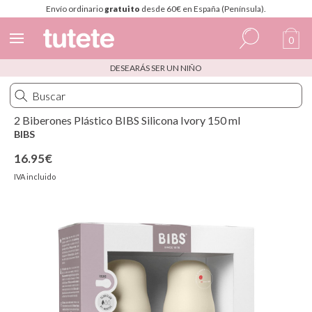
Envío ordinario
gratuito
desde 60€ en España (Península).
0
DESEARÁS SER UN NIÑO
Español
Italiano
2 Biberones Plástico BIBS Silicona Ivory 150 ml
Inglés
BIBS
Portugués
16.95€
IVA incluido
Francés