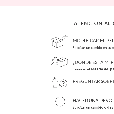
Cam Cam
Grech & Co
Chilly’s Bottles
Haba
Citron
Hape
Connetix
Hello Hossy
ATENCIÓN AL 
Cottonmoose
Herobility
Cristina de Jos'h
JaBaDaBaDo AB
MODIFICAR MI PE
Solicitar un cambio en tu p
¿DONDE ESTÁ MI 
Conocer el
estado del p
PREGUNTAR SOBR
HACER UNA DEVO
Solicitar un
cambio o dev