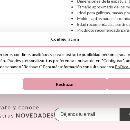
Dimensiones de la espátula: 
Tamaño aproximado de los mo
Ideal para galletas, masas y 
Moldes aptos para microondas,
Edad recomendada a partir d
Producto recomendado para us
Los cortadores pueden tener 
Configuración
ID: 107825
Ver información GPSR
erceros con fines analíticos y para mostrarte publicidad personalizada e
ión. Puedes personalizar tus preferencias pulsando en "Configurar", a
Información sobre el fabrica
seleccionando "Rechazar". Para más información consulta nuestra
Política
de la UE, que garantiza que 
regulaciones de acuerdo con 
LAS MEJORES MARCAS
de Productos (GPSR).
Rechazar
Productos Infantiles Tutete 
Janod
Maileg
Omy
Dirección: C/ Yecla 10, Políg
Molina de Segura, Murcia
KiddiKutter
Makedo
Oppi
dpd@tutete.com
rate y conoce
Kids Concept
Meli
Pasito a
Konges Slojd
Mepal
Petit B
stras
NOVEDADES
La nina
Mimi & Lula
Petit M
Lassig
Minikane
Plan Toy
Liewood
Miniland
Play & 