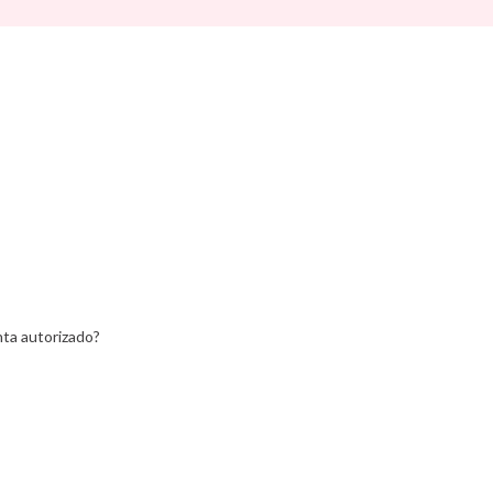
Walking Mum
d Ride
Way To Play
Wobbel
ax
Yvolution
ein
Lemon
ta autorizado?