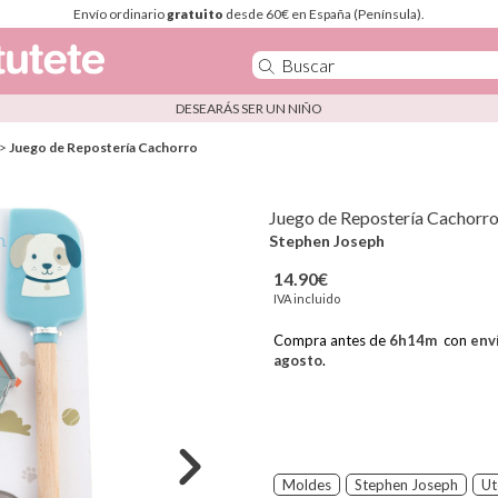
Envío ordinario
gratuito
desde 60€ en España (Península).
DESEARÁS SER UN NIÑO
>
Juego de Repostería Cachorro
Juego de Repostería Cachorr
Stephen Joseph
14.90€
IVA incluido
Compra antes de
6
h
14
m
con
env
agosto
.
Moldes
Stephen Joseph
Ut