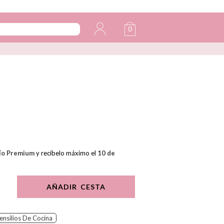
0
o
ío Premium
y recíbelo máximo el
10 de
AÑADIR CESTA
ensilios De Cocina