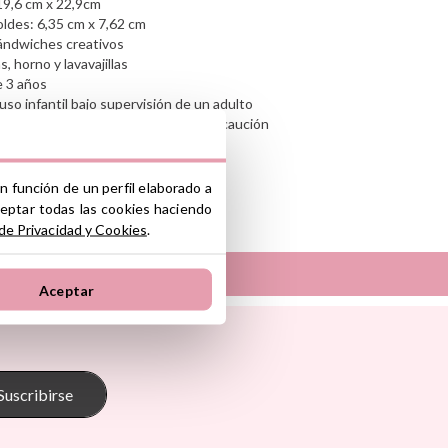
19,6 cm x 22,9cm
ldes: 6,35 cm x 7,62 cm
sándwiches creativos
 horno y lavavajillas
e 3 años
o infantil bajo supervisión de un adulto
bordes funcionales; utilizar con precaución
n función de un perfil elaborado a
ceptar todas las cookies haciendo
nte y/o importador/distribuidor dentro
 de Privacidad y Cookies
.
el producto cumple con los requisitos y
la legislación sobre Seguridad General
Aceptar
S.L.
Sunnylife
ono industrial La Polvorista, 30500,
Tambú
 Pasito
The Cotton Cloud
oum
Theraline
Suscribirse
onkey
Trixie
s
Tutete
Go
Vilac