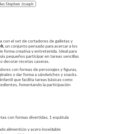
es Stephen Joseph
a con el set de cortadores de galletas y
ph
, un conjunto pensado para acercar a los
e forma creativa y entretenida. Ideal para
 más pequeños participar en tareas sencillas
 o decorar recetas caseras.
adores con formas de personajes y figuras,
iginales o dar forma a sándwiches y snacks.
nfantil que facilita tareas básicas como
redientes, fomentando la participación
etas con formas divertidas, 1 espátula
ado alimenticio y acero inoxidable