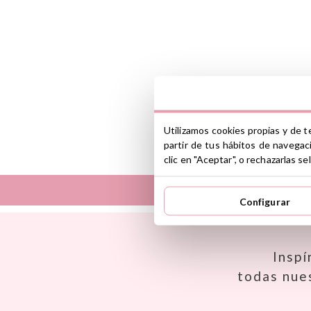
Utilizamos cookies propias y de t
partir de tus hábitos de navegac
clic en "Aceptar", o rechazarlas 
Configurar
Así
Dinkum Dolls
Babiators
Djeco
Banana Panda
Dock & Bay
Inspí
Banwood
Done by Deer
todas nue
BIBS
Ettetete
Bling2O
Fresk
Bubblat Kids
Grapat