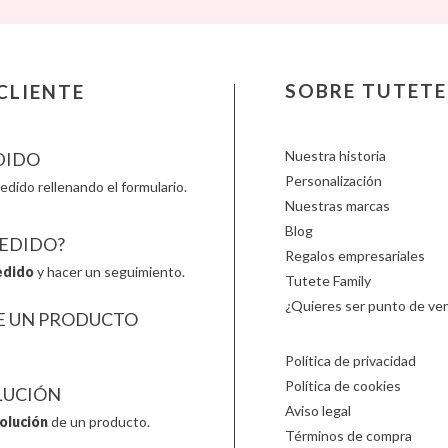
Lilliputiens
Monbento
Primo
Little Dutch
Monnëka
Scoot an
Londji
Moulin Roty
Slipstop
LOVI
Nailmatic
Smartm
SOBRE TUTETE
CLIENTE
Ludattica
NumNum
Stapelst
Lúdilo
Oli & Carol
Sticky 
Nuestra historia
DIDO
Personalización
edido rellenando el formulario.
Nuestras marcas
Blog
PEDIDO?
Regalos empresariales
edido
y hacer un seguimiento.
Tutete Family
¿Quieres ser punto de ven
E UN PRODUCTO
Política de privacidad
Política de cookies
LUCIÓN
Aviso legal
olución
de un producto.
Términos de compra