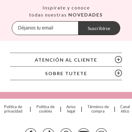
Así
Inspírate y conoce
Babiators
todas nuestras
NOVEDADES
Banana Panda
Banwood
Suscribirse
BIBS
Bling2O
Bubblat Kids
Cam Cam
ATENCIÓN AL CLIENTE
Chilly’s Bottles
Citron
SOBRE TUTETE
Connetix
Cottonmoose
Cristina de Jos'h
Dinkum Dolls
Política de
Política de
Aviso
Términos de
Canal
|
|
|
|
Djeco
privacidad
cookies
legal
compra
ético
Dock & Bay
Done by Deer
Ettetete