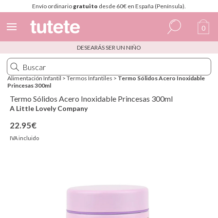
Envío ordinario
gratuito
desde 60€ en España (Península).
0
DESEARÁS SER UN NIÑO
Español
Italiano
Alimentación Infantil
>
Termos Infantiles
>
Termo Sólidos Acero Inoxidable
Princesas 300ml
Inglés
Termo Sólidos Acero Inoxidable Princesas 300ml
Portugués
A Little Lovely Company
22.95€
Francés
IVA incluido