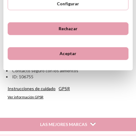
Configurar
Material: Fabricado con acero Inoxidable de doble pared al
vacío
Medidas: 8cm ancho x 12cm alto x 8cm fondo
Capacidad: 300ml
Aislamiento de doble pared
Rechazar
Tapón de rosca
Cierre hermético
Cero fugas
Mantiene los alimentos fríos y calientes hasta 6 horas
Aceptar
Lavar a mano
No apto para lavavajillas, microondas ni horno
Contacto seguro con los alimentos
ID: 106755
Instrucciones de cuidado
GPSR
Ver información GPSR
LAS MEJORES MARCAS