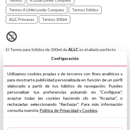
Termos
A Little Lovely Company
Termos A Little Lovely Company
Termos Sólidos
ALLC Princesas
Termos 300ml
El Termo para Sólidos
de 300ml de
ALLC
es el aliado perfecto
para llevar tus comidas caseras, nutritivas y a la temperatura ideal,
Configuración
donde quiera que te lleve el día. Su diseño está pensado para
transportar alimentos como purés, cremas, sopas, o incluso fruta
y yogur, manteniendo todas sus propiedades y sabor.
Utilizamos cookies propias y de terceros con fines analíticos y
para mostrarte publicidad personalizada en función de un perfil
Este termo es esencial para padres que buscan soluciones
elaborado a partir de tus hábitos de navegación. Puedes
prácticas para las comidas de sus bebés y niños pequeños, o para
personalizar tus preferencias pulsando en "Configurar",
cualquier adulto que quiera disfrutar de un almuerzo o cena
aceptar todas las cookies haciendo clic en "Aceptar", o
caliente sin necesidad de microondas.
rechazarlas seleccionando "Rechazar". Para más información
Puedes ver todos los artículos de la colección
Princesas
consulta nuestra
Política de Privacidad y Cookies
.
haciendo clic
AQUÍ
CARACTERÍSTICAS