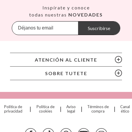
Así
Inspírate y conoce
Babiators
todas nuestras
NOVEDADES
Banana Panda
Banwood
Suscribirse
BIBS
Bling2O
Bubblat Kids
Cam Cam
ATENCIÓN AL CLIENTE
Chilly’s Bottles
Citron
SOBRE TUTETE
Connetix
Cottonmoose
Cristina de Jos'h
Dinkum Dolls
Política de
Política de
Aviso
Términos de
Canal
|
|
|
|
Djeco
privacidad
cookies
legal
compra
ético
Dock & Bay
Done by Deer
Ettetete