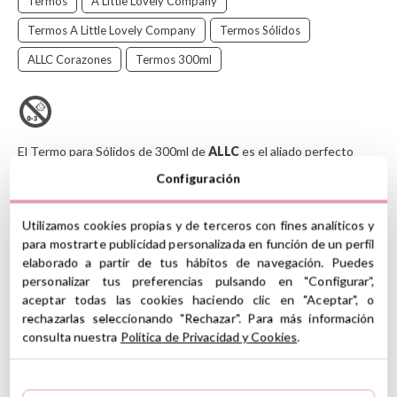
Termos
A Little Lovely Company
Termos A Little Lovely Company
Termos Sólidos
ALLC Corazones
Termos 300ml
El Termo para Sólidos
de 300ml de
ALLC
es el aliado perfecto
para llevar tus comidas caseras, nutritivas y a la temperatura ideal,
Configuración
donde quiera que te lleve el día. Su diseño está pensado para
transportar alimentos como purés, cremas, sopas, o incluso fruta
y yogur, manteniendo todas sus propiedades y sabor.
Utilizamos cookies propias y de terceros con fines analíticos y
para mostrarte publicidad personalizada en función de un perfil
Este termo es esencial para padres que buscan soluciones
elaborado a partir de tus hábitos de navegación. Puedes
prácticas para las comidas de sus bebés y niños pequeños, o para
personalizar tus preferencias pulsando en "Configurar",
cualquier adulto que quiera disfrutar de un almuerzo o cena
aceptar todas las cookies haciendo clic en "Aceptar", o
caliente sin necesidad de microondas.
rechazarlas seleccionando "Rechazar". Para más información
Puedes ver todos los artículos de la colección
Corazones
consulta nuestra
Política de Privacidad y Cookies
.
haciendo clic
AQUÍ
CARACTERÍSTICAS