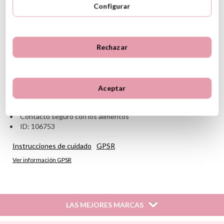
Configurar
Material: Fabricado con acero Inoxidable de doble pared al
vacío
Medidas: 8cm ancho x 12cm alto x 8cm fondo
Capacidad: 300ml
Aislamiento de doble pared
Rechazar
Tapón de rosca
Cierre hermético
Cero fugas
Mantiene los alimentos fríos y calientes hasta 6 horas
Aceptar
Lavar a mano
No apto para lavavajillas, microondas ni horno
Contacto seguro con los alimentos
ID: 106753
Instrucciones de cuidado
GPSR
Ver información GPSR
LAS MEJORES MARCAS