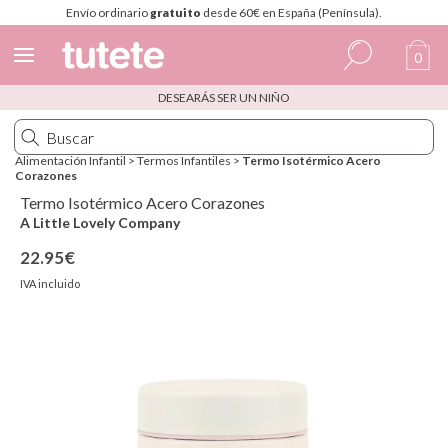
Envío ordinario
gratuito
desde 60€ en España (Península).
0
DESEARÁS SER UN NIÑO
Español
Italiano
Alimentación Infantil
>
Termos Infantiles
>
Termo Isotérmico Acero
Corazones
Inglés
Termo Isotérmico Acero Corazones
Portugués
A Little Lovely Company
22.95€
Francés
IVA incluido