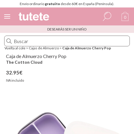
Envío ordinario
gratuito
desde 60€ en España (Península).
0
DESEARÁS SER UN NIÑO
Español
Italiano
Vuelta al cole
>
Cajas de Almuerzo
>
Caja de Almuerzo Cherry Pop
Inglés
Caja de Almuerzo Cherry Pop
The Cotton Cloud
Portugués
32.95€
Francés
IVA incluido