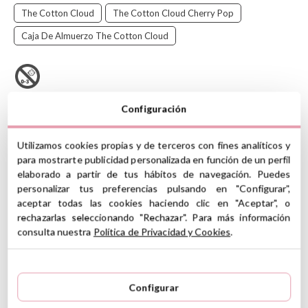
The Cotton Cloud
The Cotton Cloud Cherry Pop
Caja De Almuerzo The Cotton Cloud
La caja de almuerzo de
The Cotton Cloud
tiene 3
Configuración
compartimentos extraíbles para mantener cada alimento
separado. Fácil de limpiar porque es apta para el lavavajillas.
Utilizamos cookies propias y de terceros con fines analíticos y
También te permite congelar sus comidad favoritas o llevarlas
para mostrarte publicidad personalizada en función de un perfil
frescas. Es perfecto para llevar al colegio, de excursión o de viaje.
elaborado a partir de tus hábitos de navegación. Puedes
The Cotton Cloud
es una marca que fué fundada por una mamá
personalizar tus preferencias pulsando en "Configurar",
de Trier (Alemania) especializada en producir exquisitos juegos de
aceptar todas las cookies haciendo clic en "Aceptar", o
vajilla para bebés y niños. Podrás encontrar una gran variedad de
rechazarlas seleccionando "Rechazar". Para más información
artículos para el día a día de los peques, donde los sueños y las
consulta nuestra
Política de Privacidad y Cookies
.
soluciones prácticas se unen.
CARACTERÍSTICAS
Material caja: acero inoxidable 304
Configurar
Material tapa: Silicona LFGB calidad alimentaria