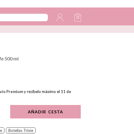
0
ffe 500 ml
vío Premium
y recíbelo máximo el
11 de
AÑADIR CESTA
ie
Botellas Trixie