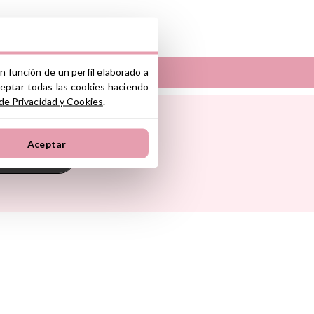
nte y/o importador/distribuidor dentro
el producto cumple con los requisitos y
la legislación sobre Seguridad General
n función de un perfil elaborado a
ceptar todas las cookies haciendo
S.L.
 de Privacidad y Cookies
.
Sunnylife
ono industrial La Polvorista, 30500,
Tambú
 Pasito
The Cotton Cloud
Aceptar
oum
Theraline
Suscribirse
onkey
Trixie
s
Tutete
Go
Vilac
Walking Mum
d Ride
Way To Play
Wobbel
ax
Yvolution
ein
Lemon