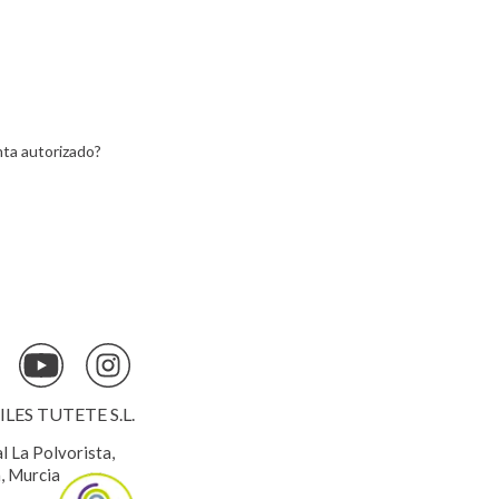
ta autorizado?
ES TUTETE S.L.
al La Polvorista,
, Murcia