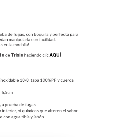
eba de fugas, con boquilla y perfecta para
an manipularla con facilidad.
as en la mochila!
fe
de
Trixie
haciendo clic
AQUÍ
 inoxidable 18/8, tapa 100%PP y cuerda
o 6,5cm
a, a prueba de fugas
interior, ni químicos que alteren el sabor
 con agua tibia y jabón