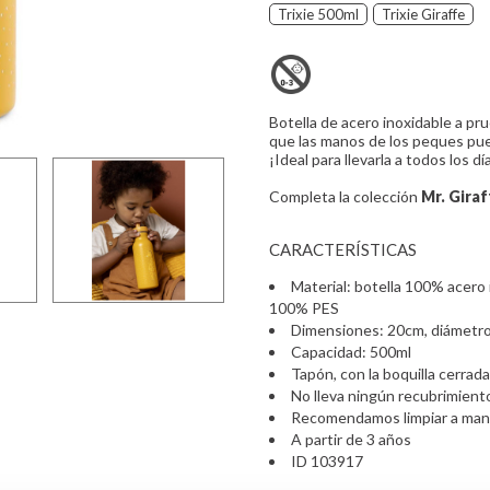
Trixie 500ml
Trixie Giraffe
Botella de acero inoxidable a pru
que las manos de los peques pued
¡Ideal para llevarla a todos los dí
Completa la colección
Mr. Giraf
CARACTERÍSTICAS
Material: botella 100% acero
100% PES
Dimensiones: 20cm, diámetr
Capacidad: 500ml
Tapón, con la boquilla cerrad
No lleva ningún recubrimiento 
Recomendamos limpiar a mano
A partir de 3 años
ID 103917