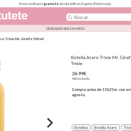
Envío ordinario
gratuito
desde 60€ en España (Península).
DESEARÁS SER UN NIÑO
ro Trixie Mr. Giraffe 500 ml
Botella Acero Trixie Mr. Gira
Trixie
26.99€
IVA incluido
Compra antes de
11
h
25
m
con
en
agosto
.
Botellas
Botella Acero
Trix