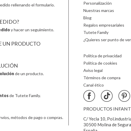
Personalización
edido rellenando el formulario.
Nuestras marcas
Blog
PEDIDO?
Regalos empresariales
edido
y hacer un seguimiento.
Tutete Family
¿Quieres ser punto de ven
E UN PRODUCTO
Política de privacidad
Política de cookies
LUCIÓN
Aviso legal
olución
de un producto.
Términos de compra
Canal ético
ntos
de Tutete Family.
PRODUCTOS INFANTIL
nvíos, métodos de pago o compras.
C/ Yecla 10, Pol.industri
30500 Molina de Segura
España