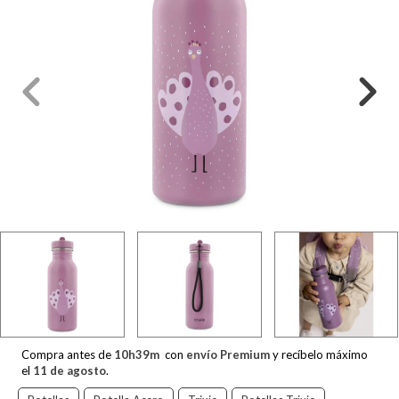
Compra antes de
10
h
39
m
con
envío Premium
y recíbelo máximo
el
11 de agosto
.