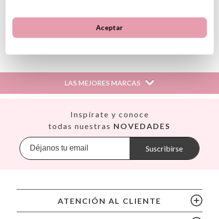
A partir de 3 años
ID 103912
Aceptar
Ver información GPSR
Información sobre el fabricante y/o importador/distribuidor
dentro de la UE, que garantiza que el producto cumple con
los requisitos y regulaciones de acuerdo con la legislación
LAS MEJORES MARCAS
sobre Seguridad General de Productos (GPSR).
Productos Infantiles Tutete S.L.
Dirección: C/ Yecla 10, Polígono industrial La Polvorista,
Así
Inspírate y conoce
30500, Molina de Segura, Murcia
Babiators
todas nuestras
NOVEDADES
dpd@tutete.com
Banana Panda
Banwood
Suscribirse
BIBS
Bling2O
Bubblat Kids
Cam Cam
ATENCIÓN AL CLIENTE
Chilly’s Bottles