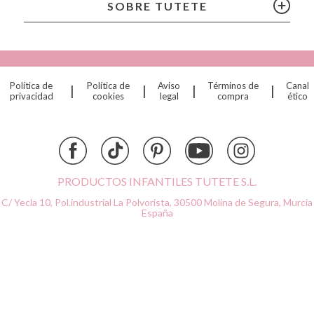
Citron
SOBRE TUTETE
Connetix
Cottonmoose
Cristina de Jos'h
Dinkum Dolls
Política de
Política de
Aviso
Términos de
Canal
|
|
|
|
Djeco
privacidad
cookies
legal
compra
ético
Dock & Bay
Done by Deer
Ettetete
Fresk
Grapat
PRODUCTOS INFANTILES TUTETE S.L.
Grech & Co
C/ Yecla 10, Pol.industrial La Polvorista,
30500 Molina de Segura, Murcia
Haba
España
Hape
Hello Hossy
Herobility
JaBaDaBaDo AB
Janod