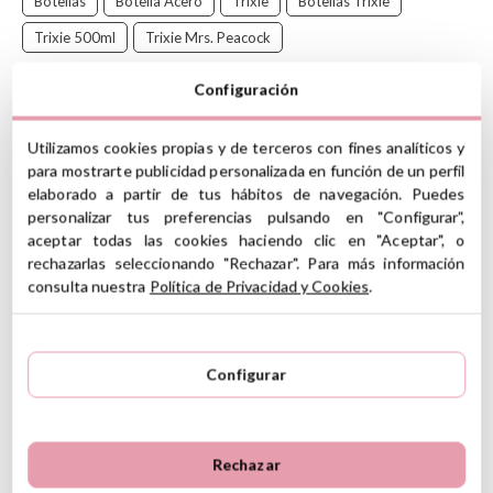
Botellas
Botella Acero
Trixie
Botellas Trixie
Trixie 500ml
Trixie Mrs. Peacock
Configuración
Utilizamos cookies propias y de terceros con fines analíticos y
Botella de acero inoxidable a prueba de fugas, con boquilla y
para mostrarte publicidad personalizada en función de un perfil
perfecta para que las manos de los peques puedan manipularla
elaborado a partir de tus hábitos de navegación. Puedes
con facilidad.
personalizar tus preferencias pulsando en "Configurar",
¡Ideal para llevarla a todos los días en la mochila!
aceptar todas las cookies haciendo clic en "Aceptar", o
Conoce toda la colección
Mrs. Peacock
pinchando
AQUÍ
rechazarlas seleccionando "Rechazar". Para más información
consulta nuestra
Política de Privacidad y Cookies
.
CARACTERÍSTICAS
Material: botella 100% acero inoxidable 18/8, tapa 100%PP y
cuerda 100% PES
Configurar
Dimensiones: 20cm, diámetro 6,5cm
Capacidad: 500ml
Tapón, con la boquilla cerrada, a prueba de fugas
No lleva ningún recubrimiento interior, ni químicos que alteren
Rechazar
el sabor
Recomendamos limpiar a mano con agua tibia y jabón