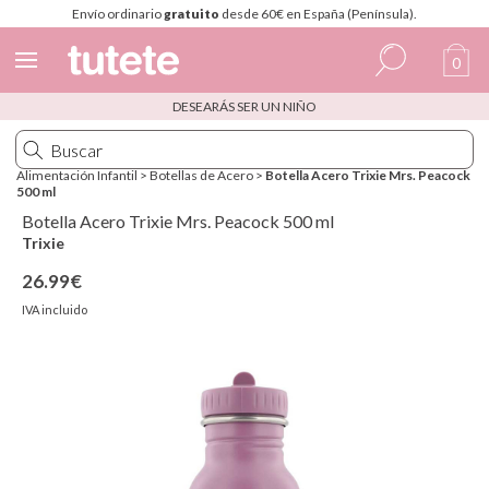
Envío ordinario
gratuito
desde 60€ en España (Península).
0
DESEARÁS SER UN NIÑO
Español
Italiano
Alimentación Infantil
>
Botellas de Acero
>
Botella Acero Trixie Mrs. Peacock
500 ml
Inglés
Botella Acero Trixie Mrs. Peacock 500 ml
Portugués
Trixie
26.99€
Francés
IVA incluido