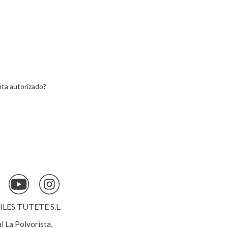
ta autorizado?
ES TUTETE S.L.
al La Polvorista,