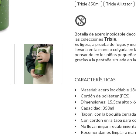
Trixie 350ml
Trixie Alligator
Botella de acero inoxidable dec
las colecciones
Trixie
.
Es ligera, a prueba de fugas y mu
llevarla en la mano o colgarla en 
pensando en los niños pequeños 
gracias a la pestaña situada en la
CARACTERÍSTICAS
Material: acero inoxidable 18
Cordón de poliéster (PES)
Dimensiones: 15,5cm alto x 6
Capacidad: 350ml
Tapón, con la boquilla cerrad
Con cordón en la tapa para co
No lleva ningún recubrimiento 
Recomendamos limpiar a mano