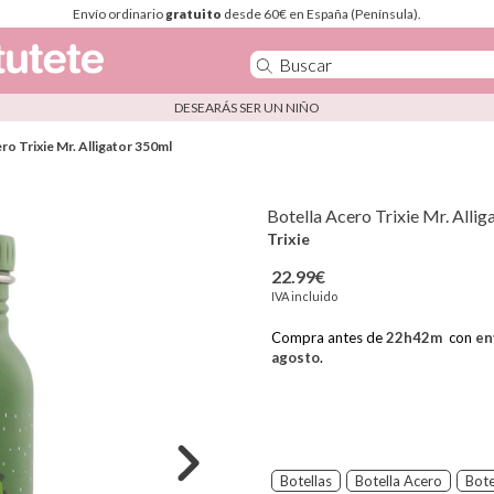
Envío ordinario
gratuito
desde 60€ en España (Península).
DESEARÁS SER UN NIÑO
ro Trixie Mr. Alligator 350ml
Botella Acero Trixie Mr. Alli
Trixie
22.99€
IVA incluido
Compra antes de
22
h
42
m
con
en
agosto
.
Botellas
Botella Acero
Bote