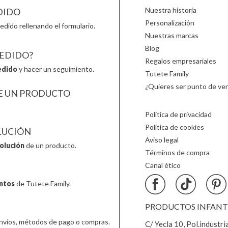
Nuestra historia
DIDO
Personalización
edido rellenando el formulario.
Nuestras marcas
Blog
PEDIDO?
Regalos empresariales
edido
y hacer un seguimiento.
Tutete Family
¿Quieres ser punto de ven
E UN PRODUCTO
Política de privacidad
Política de cookies
LUCIÓN
Aviso legal
olución
de un producto.
Términos de compra
Canal ético
ntos
de Tutete Family.
PRODUCTOS INFANTIL
nvíos, métodos de pago o compras.
C/ Yecla 10, Pol.industri