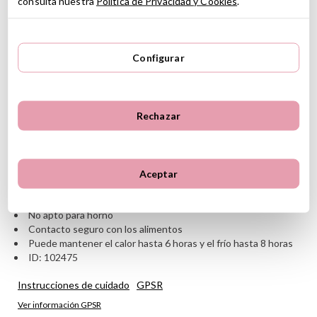
consulta nuestra
Política de Privacidad y Cookies
.
estampados llenos de personalidad.
CARACTERÍSTICAS
Configurar
Composición contenedor: 100% Acero inoxidable 18/8
Fabricado con 80% de acero inoxidable reciclado premium
Material funda exterior extraíble: 100% Silicona
Capacidad: 350 ml
Rechazar
Medidas: 11.9 cm alto
Diámetro: 8.2 cm
Doble pared térmica
Superficie con acabado en polvo para mejor agarre
No apto para lavavajillas
Aceptar
Lavar a mano
No apto ara microondas
No apto para horno
Contacto seguro con los alimentos
Puede mantener el calor hasta 6 horas y el frío hasta 8 horas
ID: 102475
Instrucciones de cuidado
GPSR
Ver información GPSR