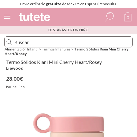
Envío ordinario
gratuito
desde 60€ en España (Península).
0
DESEARÁS SER UN NIÑO
Español
Italiano
Alimentación Infantil
>
Termos Infantiles
>
Termo Sólidos Kiani Mini Cherry
Heart/Rosey
Inglés
Termo Sólidos Kiani Mini Cherry Heart/Rosey
Portugués
Liewood
28.00€
Francés
IVA incluido