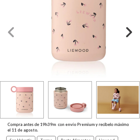
Compra antes de
19
h
39
m
con
envío Premium
y recíbelo máximo
el
11 de agosto
.