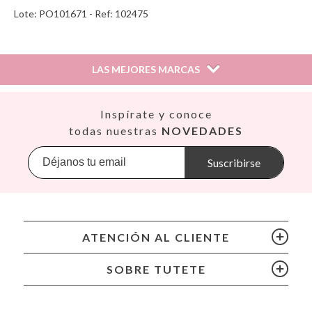
Lote: PO101671 - Ref: 102475
LAS MEJORES MARCAS
Así
Inspírate y conoce
Babiators
todas nuestras
NOVEDADES
Banana Panda
Banwood
Suscribirse
BIBS
Bling2O
Bubblat Kids
Cam Cam
ATENCIÓN AL CLIENTE
Chilly’s Bottles
Citron
SOBRE TUTETE
Connetix
Cottonmoose