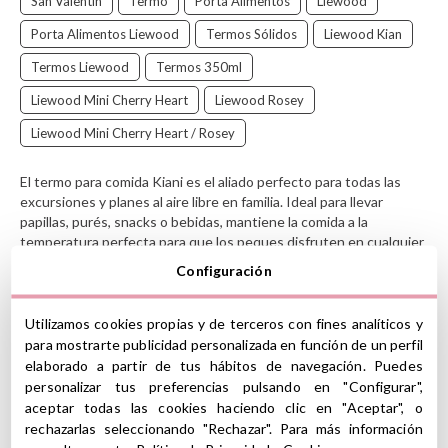
San Valentin
Termo
Porta Alimentos
Liewood
Porta Alimentos Liewood
Termos Sólidos
Liewood Kian
Termos Liewood
Termos 350ml
Liewood Mini Cherry Heart
Liewood Rosey
Liewood Mini Cherry Heart / Rosey
El termo para comida Kiani es el aliado perfecto para todas las
excursiones y planes al aire libre en familia. Ideal para llevar
papillas, purés, snacks o bebidas, mantiene la comida a la
temperatura perfecta para que los peques disfruten en cualquier
momento, estén donde estén.
Configuración
La tapa hermética antigoteo evita derrames, mientras que su asa
redonda integrada facilita el transporte, ideal para mochilas
Utilizamos cookies propias y de terceros con fines analíticos y
infantiles o carritos. Un termo resistente, sostenible y pensado
para mostrarte publicidad personalizada en función de un perfil
para acompañar a los peques en todas sus aventuras.
elaborado a partir de tus hábitos de navegación. Puedes
Liewood
es una marca danesa con sede en Copenhague que
personalizar tus preferencias pulsando en "Configurar",
ofrece una gran variedad de accesorios para bebés. Sus
aceptar todas las cookies haciendo clic en "Aceptar", o
creaciones, profundamente arraigadas en la tradición del diseño
rechazarlas seleccionando "Rechazar". Para más información
nórdico, son alegres, funcionales y con unos colores y