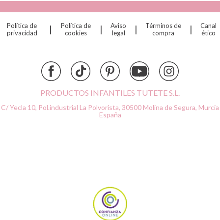
Cristina de Jos'h
Dinkum Dolls
Política de
Política de
Aviso
Términos de
Canal
|
|
|
|
Djeco
privacidad
cookies
legal
compra
ético
Dock & Bay
Done by Deer
Ettetete
Fresk
Grapat
PRODUCTOS INFANTILES TUTETE S.L.
Grech & Co
C/ Yecla 10, Pol.industrial La Polvorista,
30500 Molina de Segura, Murcia
Haba
España
Hape
Hello Hossy
Herobility
JaBaDaBaDo AB
Janod
KiddiKutter
Kids Concept
Konges Slojd