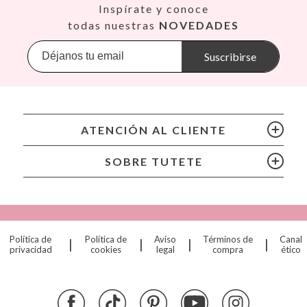
Así
Inspírate y conoce
Babiators
todas nuestras
NOVEDADES
Banana Panda
Banwood
Suscribirse
BIBS
Bling2O
Bubblat Kids
Cam Cam
ATENCIÓN AL CLIENTE
Chilly’s Bottles
Citron
SOBRE TUTETE
Connetix
Cottonmoose
Cristina de Jos'h
Dinkum Dolls
Política de
Política de
Aviso
Términos de
Canal
|
|
|
|
Djeco
privacidad
cookies
legal
compra
ético
Dock & Bay
Done by Deer
Ettetete