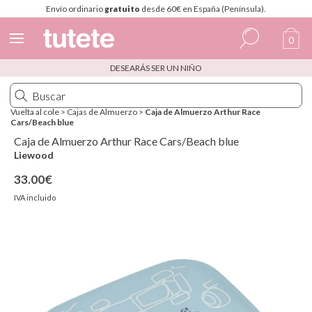
Envío ordinario
gratuito
desde 60€ en España (Península).
0
DESEARÁS SER UN NIÑO
Español
Italiano
Vuelta al cole
>
Cajas de Almuerzo
>
Caja de Almuerzo Arthur Race
Cars/Beach blue
Inglés
Caja de Almuerzo Arthur Race Cars/Beach blue
Portugués
Liewood
33.00€
Francés
IVA incluido