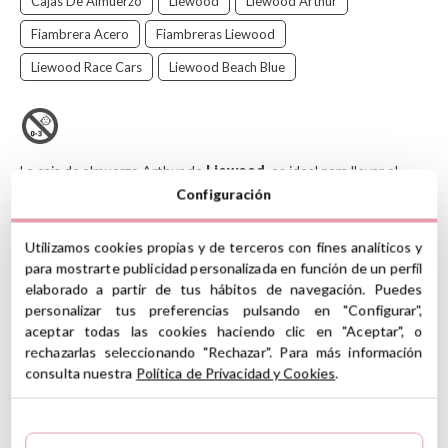
Cajas De Almuerzo
Liewood
Liewood Arthur
Fiambrera Acero
Fiambreras Liewood
Liewood Race Cars
Liewood Beach Blue
La caja de almuerzo Arthur de
Liewood
, es ideal para llevar el
almuerzo, comida o merienda al cole o al parque.
Configuración
Con separador interior que divide en 3 apartados para colocar los
distintos alimentos.
Utilizamos cookies propias y de terceros con fines analíticos y
para mostrarte publicidad personalizada en función de un perfil
Liewood
es una marca danesa con sede en Copenhague que
elaborado a partir de tus hábitos de navegación. Puedes
ofrece una gran variedad de accesorios para bebés. Sus
personalizar tus preferencias pulsando en "Configurar",
creaciones, profundamente arraigadas en la tradición del diseño
nórdico, son alegres, funcionales, con colores y estampados
aceptar todas las cookies haciendo clic en "Aceptar", o
llenos de personalidad.
rechazarlas seleccionando "Rechazar". Para más información
consulta nuestra
Política de Privacidad y Cookies
.
CARACTERÍSTICAS
Material: acero inoxidable, tapadera de silicona flexible
Dimensiones: alto 5.5 cm x ancho 13.5 cm x largo 17 cm
Capacidad: 900 ml