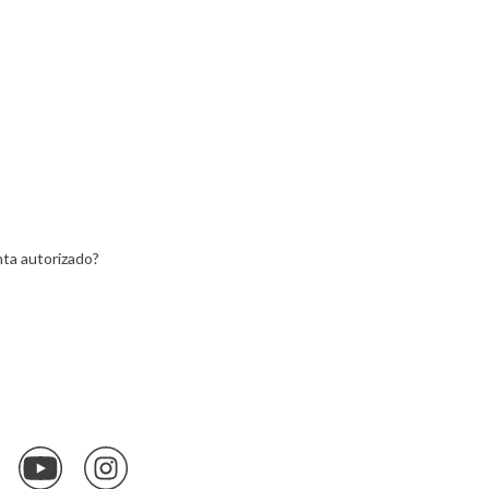
ax
Yvolution
ein
Lemon
ta autorizado?