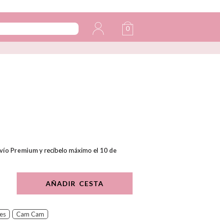
0
vío Premium
y recíbelo máximo el
10 de
AÑADIR CESTA
es
Cam Cam