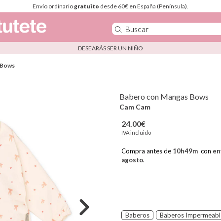
Envío ordinario
gratuito
desde 60€ en España (Península).
DESEARÁS SER UN NIÑO
 Bows
Babero con Mangas Bows
Cam Cam
24.00€
IVA incluido
Compra antes de
10
h
49
m
con
en
agosto
.
Baberos
Baberos Impermeabl