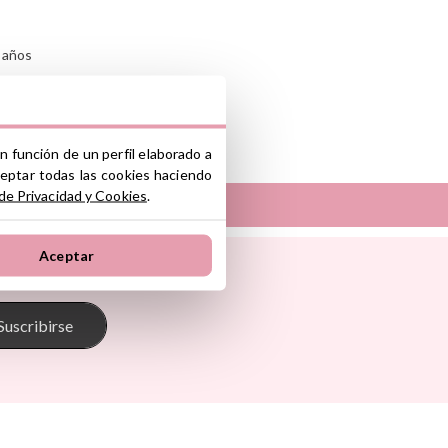
 años
n función de un perfil elaborado a
nte y/o importador/distribuidor dentro
ceptar todas las cookies haciendo
el producto cumple con los requisitos y
la legislación sobre Seguridad General
 de Privacidad y Cookies
.
S.L.
Aceptar
Sunnylife
ono industrial La Polvorista, 30500,
Tambú
 Pasito
The Cotton Cloud
oum
Theraline
Suscribirse
onkey
Trixie
s
Tutete
Go
Vilac
Walking Mum
d Ride
Way To Play
Wobbel