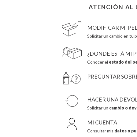
Connetix
Hello Hossy
ATENCIÓN AL 
Cottonmoose
Herobility
Cristina de Jos'h
JaBaDaBaDo AB
MODIFICAR MI PE
Solicitar un cambio en tu p
¿DONDE ESTÁ MI 
Conocer el
estado del p
PREGUNTAR SOBR
HACER UNA DEVO
Solicitar un
cambio o dev
MI CUENTA
Consultar mis
datos o pu