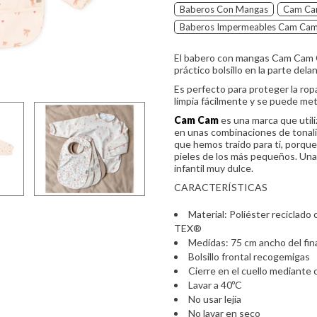
Baberos Con Mangas
Cam Ca
Baberos Impermeables Cam Ca
El babero con mangas Cam Cam C
práctico bolsillo en la parte dela
Es perfecto para proteger la ropa
limpia fácilmente y se puede mete
Cam Cam
es una marca que utili
en unas combinaciones de tonali
que hemos traido para ti, porque
pieles de los más pequeños. Una
infantil muy dulce.
CARACTERÍSTICAS
Material: Poliéster recicla
TEX®
Medidas: 75 cm ancho del fina
Bolsillo frontal recogemigas
Cierre en el cuello mediante c
Lavar a 40ºC
No usar lejía
No lavar en seco