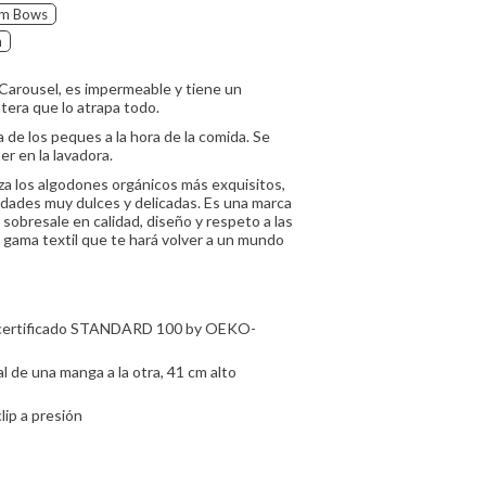
m Bows
m
arousel, es impermeable y tiene un
ntera que lo atrapa todo.
 de los peques a la hora de la comida. Se
r en la lavadora.
za los algodones orgánicos más exquisitos,
dades muy dulces y delicadas. Es una marca
 sobresale en calidad, diseño y respeto a las
 gama textil que te hará volver a un mundo
do certificado STANDARD 100 by OEKO-
l de una manga a la otra, 41 cm alto
lip a presión