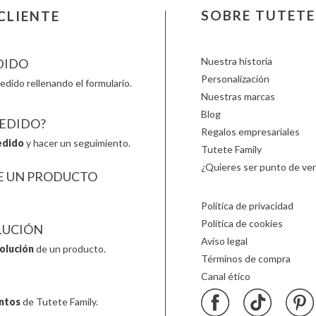
LOVI
Nailmatic
Smartm
SOBRE TUTETE
CLIENTE
Ludattica
NumNum
Stapelst
Lúdilo
Oli & Carol
Sticky 
Nuestra historia
DIDO
Personalización
edido rellenando el formulario.
Nuestras marcas
Blog
PEDIDO?
Regalos empresariales
edido
y hacer un seguimiento.
Tutete Family
¿Quieres ser punto de ven
E UN PRODUCTO
Política de privacidad
Política de cookies
LUCIÓN
Aviso legal
olución
de un producto.
Términos de compra
Canal ético
ntos
de Tutete Family.