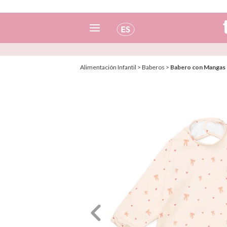
Español
Alimentación Infantil
>
Baberos
>
Babero con Mangas
Italiano
Inglés
Portugués
Francés