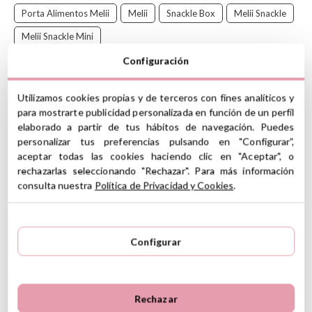
Porta Alimentos Melii
Melii
Snackle Box
Melii Snackle
Melii Snackle Mini
Configuración
Snackle Box de
Melii
, ¡es la caja de almuerzo perfecta tanto para
mayores como para los más pequeños! Con 6 compartimentos
Utilizamos cookies propias y de terceros con fines analíticos y
personalizables, mantiene los snacks organizados y accesibles.
para mostrarte publicidad personalizada en función de un perfil
Ideal para viajes y almuerzos, esta caja es robusta y su tapa con
elaborado a partir de tus hábitos de navegación. Puedes
cierre a presión garantiza snacks frescos y seguros.
personalizar tus preferencias pulsando en "Configurar",
CARACTERÍSTICAS
aceptar todas las cookies haciendo clic en "Aceptar", o
rechazarlas seleccionando "Rechazar". Para más información
Material: Plástico 100% apto para alimentos
consulta nuestra
Política de Privacidad y Cookies
.
Sin BPA, Sin plomo, Sin PVC, Sin cadmio
Cada compartimento tiene una capacidad de: 114 ml
6 Compartimentos individuales
Medidas aproximadas: 18 cm largo x 11 cm ancho x 5 cm alto
Configurar
Incluye divisor extraíble
Apto para lavavajillas en bandeja superior
Se recomienda lavar con agua tibia y jabón
Si quedan restos de agua puede derramarse por dentro
Rechazar
Incluye goma al su alrededor antiderrames