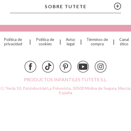
Citron
SOBRE TUTETE
Connetix
Cottonmoose
Cristina de Jos'h
Dinkum Dolls
Política de
Política de
Aviso
Términos de
Canal
|
|
|
|
Djeco
privacidad
cookies
legal
compra
ético
Dock & Bay
Done by Deer
Ettetete
Fresk
Grapat
PRODUCTOS INFANTILES TUTETE S.L.
Grech & Co
C/ Yecla 10, Pol.industrial La Polvorista,
30500 Molina de Segura, Murcia
Haba
España
Hape
Hello Hossy
Herobility
JaBaDaBaDo AB
Janod