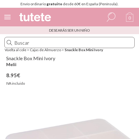
Envío ordinario
gratuito
desde 60€ en España (Península).
0
DESEARÁS SER UN NIÑO
Español
Italiano
Vuelta al cole
>
Cajas de Almuerzo
>
Snackle Box Mini Ivory
Inglés
Snackle Box Mini Ivory
Melii
Portugués
8.95€
Francés
IVA incluido