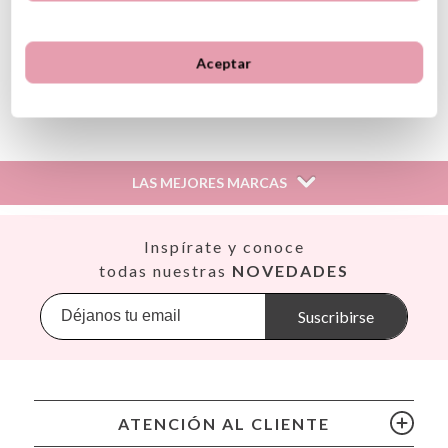
Ideal para llevar contigo en tu bolsa térmica
Fácil apertura para los más pequeños
ID: 100064
Aceptar
Ver información GPSR
Información sobre el fabricante y/o importador/distribuidor
dentro de la UE, que garantiza que el producto cumple con
los requisitos y regulaciones de acuerdo con la legislación
LAS MEJORES MARCAS
sobre Seguridad General de Productos (GPSR).
Productos Infantiles Tutete S.L.
Dirección: C/ Yecla 10, Polígono industrial La Polvorista,
Así
Inspírate y conoce
30500, Molina de Segura, Murcia
Babiators
todas nuestras
NOVEDADES
dpd@tutete.com
Banana Panda
Banwood
Suscribirse
BIBS
Bling2O
Bubblat Kids
Cam Cam
ATENCIÓN AL CLIENTE
Chilly’s Bottles