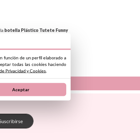
 la
botella Plástico Tutete Funny
n función de un perfil elaborado a
ceptar todas las cookies haciendo
nte y/o importador/distribuidor dentro
 de Privacidad y Cookies
.
el producto cumple con los requisitos y
la legislación sobre Seguridad General
Aceptar
S.L.
Sunnylife
ono industrial La Polvorista, 30500,
Tambú
 Pasito
The Cotton Cloud
oum
Theraline
Suscribirse
onkey
Trixie
s
Tutete
Go
Vilac