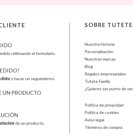
Lilliputiens
Monbento
Primo
Little Dutch
Monnëka
Scoot an
Londji
Moulin Roty
Slipstop
LOVI
Nailmatic
Smartm
SOBRE TUTETE
CLIENTE
Ludattica
NumNum
Stapelst
Lúdilo
Oli & Carol
Sticky 
Nuestra historia
DIDO
Personalización
edido rellenando el formulario.
Nuestras marcas
Blog
PEDIDO?
Regalos empresariales
edido
y hacer un seguimiento.
Tutete Family
¿Quieres ser punto de ven
E UN PRODUCTO
Política de privacidad
Política de cookies
LUCIÓN
Aviso legal
olución
de un producto.
Términos de compra