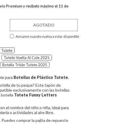
vío Premium
y recíbelo máximo el
11 de
AGOTADO
Avísame cuando vuelva a estar disponible
n Tutete
Tutete Vuelta Al Cole 2025
Botella Tritán Tutete 2025
le para
Botellas de Plástico Tutete
.
botella de tu peque? Este tapón de
patible exclusivamente con las botellas
a botella
Tutete Funny Letters
n el nombre del niño o niña, ideal para
dería o actividades al aire libre.
. Puedes comprar la pajita de repuesto