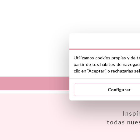
Utilizamos cookies propias y de t
partir de tus hábitos de navegac
clic en "Aceptar", o rechazarlas 
Configurar
Así
Dinkum Dolls
Babiators
Djeco
Banana Panda
Dock & Bay
Inspí
Banwood
Done by Deer
todas nue
BIBS
Ettetete
Bling2O
Fresk
Bubblat Kids
Grapat