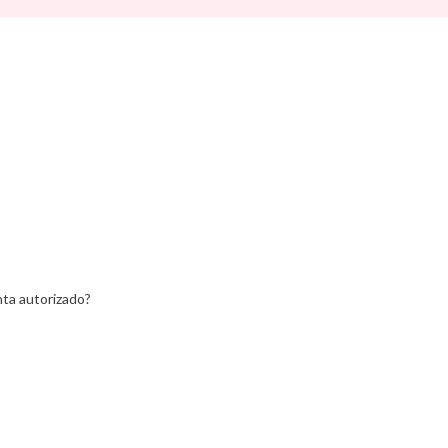
Walking Mum
d Ride
Way To Play
Wobbel
ax
Yvolution
ein
Lemon
ta autorizado?