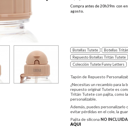
Compra antes de
20
h
39
m
con
en
agosto
.
Botellas Tutete
Botellas Tritá
Repuesto Botellas Tritán Tutete
Colección Tutete Funny Letters
Tapón de Repuesto Personalizab
¿Necesitas un recambio para la 
repuesto original Tutete es com
Tritán Tutete con pajita, como l
personalizable.
Además, puedes personalizarlo co
evitar pérdidas en el cole, la guar
Pajita de silicona
NO INCLUIDA
AQUI