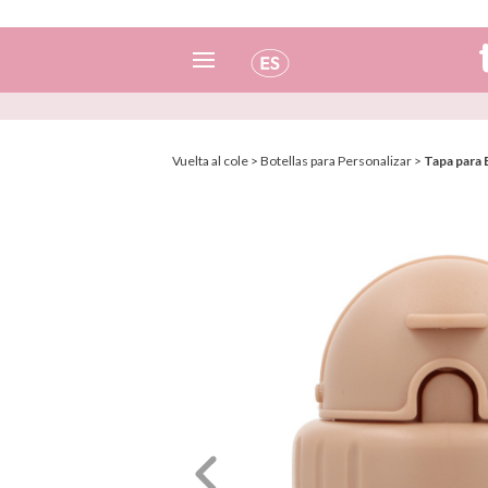
Español
Italiano
Vuelta al cole
>
Botellas para Personalizar
>
Tapa para 
Inglés
Portugués
Francés