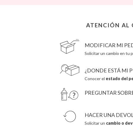
Cam Cam
Grech & Co
Chilly’s Bottles
Haba
Citron
Hape
Connetix
Hello Hossy
ATENCIÓN AL 
Cottonmoose
Herobility
Cristina de Jos'h
JaBaDaBaDo AB
MODIFICAR MI PE
Solicitar un cambio en tu p
¿DONDE ESTÁ MI 
Conocer el
estado del p
PREGUNTAR SOBR
HACER UNA DEVO
Solicitar un
cambio o dev