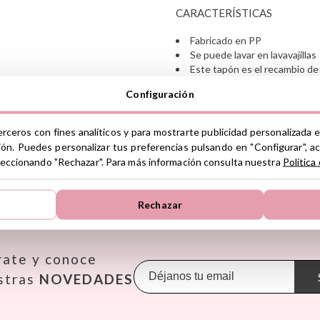
CARACTERÍSTICAS
Fabricado en PP
Se puede lavar en lavavajillas
Este tapón es el recambio de
Letters Personalizable
Configuración
Libre de BPA
Ver información GPSR
erceros con fines analíticos y para mostrarte publicidad personalizada e
ión. Puedes personalizar tus preferencias pulsando en "Configurar", a
Información sobre el fabrica
seleccionando "Rechazar". Para más información consulta nuestra
Política
de la UE, que garantiza que 
regulaciones de acuerdo con 
LAS MEJORES MARCAS
de Productos (GPSR).
Rechazar
Productos Infantiles Tutete 
Janod
Maileg
Omy
Dirección: C/ Yecla 10, Políg
Molina de Segura, Murcia
KiddiKutter
Makedo
Oppi
dpd@tutete.com
rate y conoce
Kids Concept
Meli
Pasito a
Konges Slojd
Mepal
Petit B
stras
NOVEDADES
La nina
Mimi & Lula
Petit M
Lassig
Minikane
Plan Toy
Liewood
Miniland
Play & 