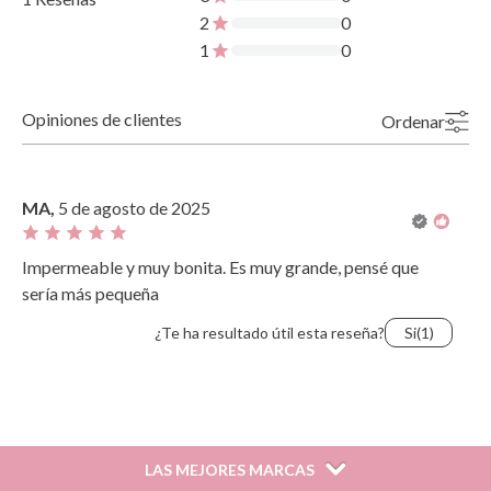
Dirección: C/ Yecla 10, Polígono industrial La Polvorista,
30500, Molina de Segura, Murcia
2
0
dpd@tutete.com
1
0
Opiniones de clientes
Ordenar
Más recientes
Valoraciones más altas
Más antiguo
Valoraciones más bajas
MA,
5 de agosto de 2025
Lo más útil
Impermeable y muy bonita. Es muy grande, pensé que
sería más pequeña
¿Te ha resultado útil esta reseña?
Si
(1)
LAS MEJORES MARCAS