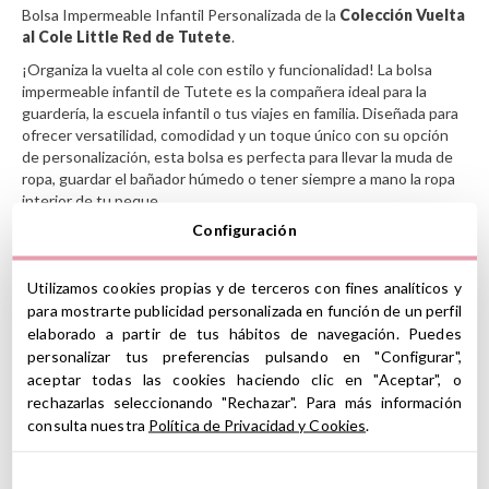
Bolsa Impermeable Infantil Personalizada de la
Colección Vuelta
al Cole Little Red de Tutete
.
¡Organiza la vuelta al cole con estilo y funcionalidad! La bolsa
impermeable infantil de Tutete es la compañera ideal para la
guardería, la escuela infantil o tus viajes en familia. Diseñada para
ofrecer versatilidad, comodidad y un toque único con su opción
de personalización, esta bolsa es perfecta para llevar la muda de
ropa, guardar el bañador húmedo o tener siempre a mano la ropa
interior de tu peque.
Configuración
Cuenta con un amplio compartimento, cierre de cremallera y asa
con botón a presión para colgarla del carrito o llevarla
cómodamente. Es resistente, ligera y perfecta para el uso diario.
Utilizamos cookies propias y de terceros con fines analíticos y
¿Por qué elegir nuestra bolsa impermeable infantil?
para mostrarte publicidad personalizada en función de un perfil
elaborado a partir de tus hábitos de navegación. Puedes
Impermeable por dentro: ideal para ropa húmeda
personalizar tus preferencias pulsando en "Configurar",
Personalizable con el nombre de tu peque (hasta 12
aceptar todas las cookies haciendo clic en "Aceptar", o
caracteres)
rechazarlas seleccionando "Rechazar". Para más información
Perfecta para la escuela infantil, actividades extraescolares o
consulta nuestra
Política de Privacidad y Cookies
.
viajes
Fácil de colgar y transportar gracias a su asa con botón a
presión