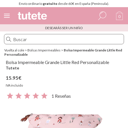
Envío ordinario
gratuito
desde 60€ en España (Península).
0
DESEARÁS SER UN NIÑO
Español
Italiano
Vuelta al cole
>
Bolsas Impermeables
>
Bolsa Impermeable Grande Little Red
Inglés
Personalizable
Bolsa Impermeable Grande Little Red Personalizable
Portugués
Tutete
Francés
15.95€
IVA incluido
1 Reseñas