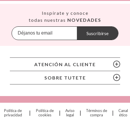
Así
Inspírate y conoce
Babiators
todas nuestras
NOVEDADES
Banana Panda
Banwood
Suscribirse
BIBS
Bling2O
Bubblat Kids
Cam Cam
ATENCIÓN AL CLIENTE
Chilly’s Bottles
Citron
SOBRE TUTETE
Connetix
Cottonmoose
Cristina de Jos'h
Dinkum Dolls
Política de
Política de
Aviso
Términos de
Canal
|
|
|
|
Djeco
privacidad
cookies
legal
compra
ético
Dock & Bay
Done by Deer