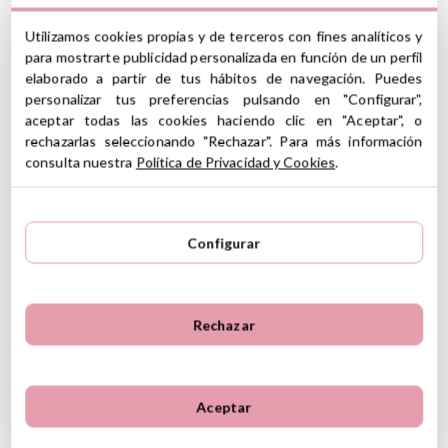
Utilizamos cookies propias y de terceros con fines analíticos y
Ver información GPSR
para mostrarte publicidad personalizada en función de un perfil
elaborado a partir de tus hábitos de navegación. Puedes
Información sobre el fabricante y/o importador/distribuidor
personalizar tus preferencias pulsando en "Configurar",
dentro de la UE, que garantiza que el producto cumple con
aceptar todas las cookies haciendo clic en "Aceptar", o
5
los requisitos y regulaciones de acuerdo con la legislación
5
5
sobre Seguridad General de Productos (GPSR).
rechazarlas seleccionando "Rechazar". Para más información
4
1
consulta nuestra
Política de Privacidad y Cookies
.
Productos Infantiles Tutete S.L.
3
0
6 Reseñas
Dirección: C/ Yecla 10, Polígono industrial La Polvorista,
30500, Molina de Segura, Murcia
2
0
dpd@tutete.com
1
0
Configurar
Opiniones de clientes
Ordenar
Rechazar
Más recientes
Valoraciones más altas
Más antiguo
Valoraciones más bajas
Desita83,
17 de mayo de 2020
Lo más útil
Aceptar
¿Te ha resultado útil esta reseña?
Si