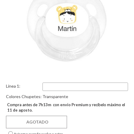
Línea 1:
Colores Chupetes:
Transparente
Compra antes de
7
h
13
m
con
envío Premium
y recíbelo máximo el
11 de agosto
.
AGOTADO
Avísame cuando vuelva a estar