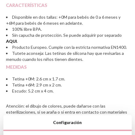
CARACTERÍSTICAS
Disponible en dos tallas: +0M para bebés de 0 a 6 meses y
+6M para bebés de 6 meses en adelante.
100% libre BPA.
Sin capucha de protección.
Se puede adquirir por separado
AQUI
.
Producto Europeo. Cumple con la estricta normativa EN1400.
Tutete aconseja: Las tetinas de silicona hay que revisarlas a
menudo cuando los niños tienen dientes.
MEDIDAS
Tetina +0M:
2.6 cm x 1.7 cm
.
Tetina +6M: 2.9 cm x 2 cm.
Escudo: 5.2 cm x 4 cm.
Atención: el dibujo de colores, puede dañarse con las
esterilizaciones, si se araña o si entra en contacto con materiales
abrasivos.
Configuración
Ver información GPSR