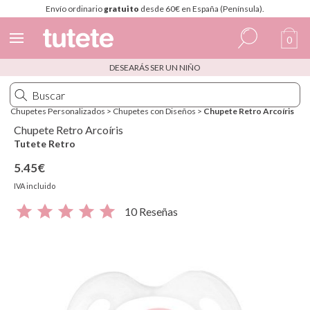
Envío ordinario
gratuito
desde 60€ en España (Península).
0
DESEARÁS SER UN NIÑO
Español
Italiano
Chupetes Personalizados
>
Chupetes con Diseños
>
Chupete Retro Arcoíris
Inglés
Chupete Retro Arcoíris
Tutete Retro
Portugués
5.45€
Francés
IVA incluido
10 Reseñas