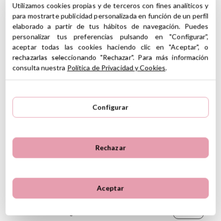
Utilizamos cookies propias y de terceros con fines analíticos y
para mostrarte publicidad personalizada en función de un perfil
Información sobre el fabricante y/o importador/distribuidor
dentro de la UE, que garantiza que el producto cumple con
elaborado a partir de tus hábitos de navegación. Puedes
5
los requisitos y regulaciones de acuerdo con la legislación
personalizar tus preferencias pulsando en "Configurar",
5
9
sobre Seguridad General de Productos (GPSR).
aceptar todas las cookies haciendo clic en "Aceptar", o
4
1
rechazarlas seleccionando "Rechazar". Para más información
Productos Infantiles Tutete S.L.
3
0
10 Reseñas
consulta nuestra
Política de Privacidad y Cookies
.
Dirección: C/ Yecla 10, Polígono industrial La Polvorista,
30500, Molina de Segura, Murcia
2
0
dpd@tutete.com
1
0
Configurar
Opiniones de clientes
Ordenar
Más recientes
Valoraciones más altas
Rechazar
Más antiguo
Valoraciones más bajas
Ana Raquel Alarcos Martínez,
26 de marzo de
Lo más útil
2024
Aceptar
Muy bonito
¿Te ha resultado útil esta reseña?
Si