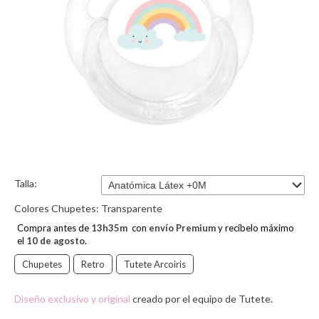
Talla:
Colores Chupetes:
Transparente
Compra antes de
13
h
35
m
con
envío Premium
y recíbelo máximo
el
10 de agosto
.
Chupetes
Retro
Tutete Arcoiris
Diseño exclusivo y original
creado por el equipo de Tutete.