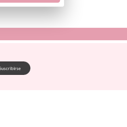
Sunnylife
Tambú
 Pasito
The Cotton Cloud
oum
Theraline
Suscribirse
onkey
Trixie
s
Tutete
Go
Vilac
Walking Mum
d Ride
Way To Play
Wobbel
ax
Yvolution
ein
Lemon