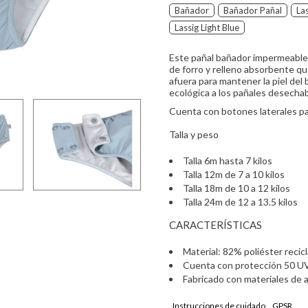
Bañador
Bañador Pañal
La
Lassig Light Blue
Este pañal bañador impermeable,
de forro y relleno absorbente qu
afuera para mantener la piel del 
ecológica a los pañales desechab
Cuenta con botones laterales par
Talla y peso
Talla 6m hasta 7 kilos
Talla 12m de 7 a 10 kilos
Talla 18m de 10 a 12 kilos
Talla 24m de 12 a 13.5 kilos
CARACTERÍSTICAS
Material: 82% poliéster reci
Cuenta con protección 50 UV 
Fabricado con materiales de a
Instrucciones de cuidado
GPSR