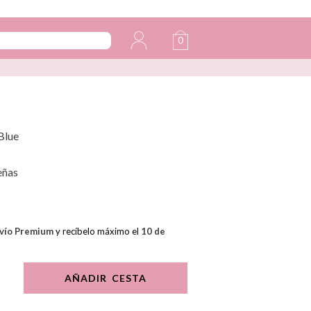
0
Blue
eñas
vío Premium
y recíbelo máximo el
10 de
AÑADIR CESTA