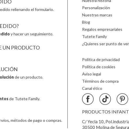
Nuestra historia
DIDO
Personalización
edido rellenando el formulario.
Nuestras marcas
Blog
PEDIDO?
Regalos empresariales
edido
y hacer un seguimiento.
Tutete Family
¿Quieres ser punto de ven
E UN PRODUCTO
Política de privacidad
Política de cookies
LUCIÓN
Aviso legal
olución
de un producto.
Términos de compra
Canal ético
ntos
de Tutete Family.
PRODUCTOS INFANTIL
nvíos, métodos de pago o compras.
C/ Yecla 10, Pol.industri
30500 Molina de Segura