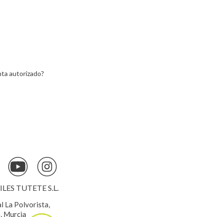
ta autorizado?
ES TUTETE S.L.
al La Polvorista,
, Murcia