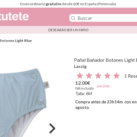
Envío ordinario
gratuito
desde 60€ en España (Península).
DESEARÁS SER UN NIÑO
Botones Light Blue
Pañal Bañador Botones Light 
Lassig
1 Res
12.00€
24.90€
IVA incluido
Talla:
6M
Compra antes de
23
h
14
m
con
en
agosto
.