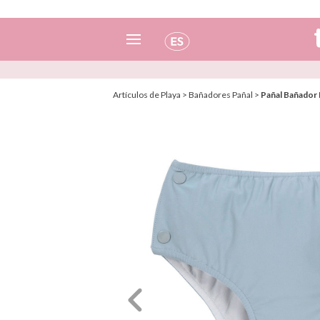
Español
Artículos de Playa
>
Bañadores Pañal
>
Pañal Bañador 
Italiano
Inglés
Portugués
Francés