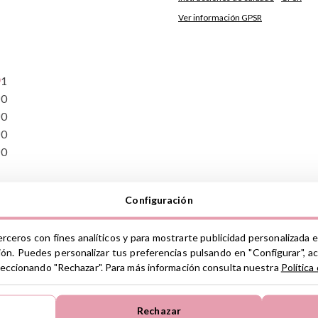
Ver información GPSR
1
0
0
0
0
Configuración
erceros con fines analíticos y para mostrarte publicidad personalizada e
ión. Puedes personalizar tus preferencias pulsando en "Configurar", a
seleccionando "Rechazar". Para más información consulta nuestra
Política
rmite ahorrar pañales de agua
Rechazar
es S.L.