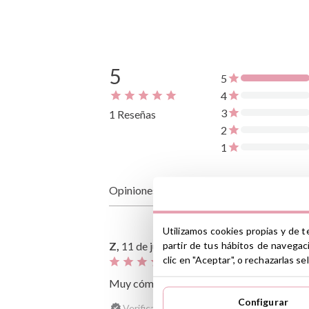
5
5
4
3
1 Reseñas
2
1
Opiniones de clientes
Utilizamos cookies propias y de t
partir de tus hábitos de navegac
Z,
11 de julio de 2025
clic en "Aceptar", o rechazarlas 
Muy cómodo, se ajusta perfectamente y pe
Configurar
Verificada, recopilada por Productos Infantil