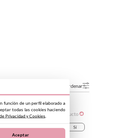
Ordenar
Más recientes
Valoraciones más altas
n función de un perfil elaborado a
Más antiguo
Valoraciones más bajas
ceptar todas las cookies haciendo
Lo más útil
Recomendaría este producto
 de Privacidad y Cookies
.
¿Te ha resultado útil esta reseña?
Si
Aceptar