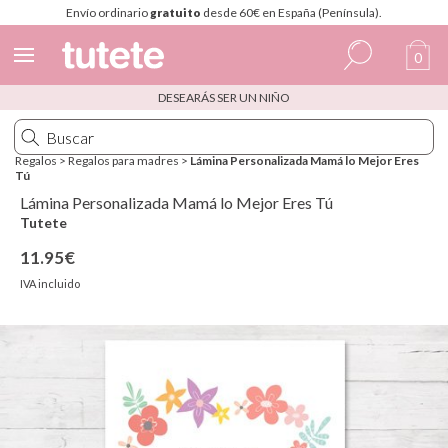
Envío ordinario
gratuito
desde 60€ en España (Península).
0
DESEARÁS SER UN NIÑO
Español
Italiano
Regalos
>
Regalos para madres
>
Lámina Personalizada Mamá lo Mejor Eres
Tú
Inglés
Lámina Personalizada Mamá lo Mejor Eres Tú
Portugués
Tutete
11.95€
Francés
IVA incluido