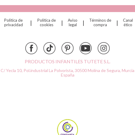
Cristina de Jos'h
Dinkum Dolls
Política de
Política de
Aviso
Términos de
Canal
|
|
|
|
Djeco
privacidad
cookies
legal
compra
ético
Dock & Bay
Done by Deer
Ettetete
Fresk
Grapat
PRODUCTOS INFANTILES TUTETE S.L.
Grech & Co
C/ Yecla 10, Pol.industrial La Polvorista,
30500 Molina de Segura, Murcia
Haba
España
Hape
Hello Hossy
Herobility
JaBaDaBaDo AB
Janod
KiddiKutter
Kids Concept
Konges Slojd