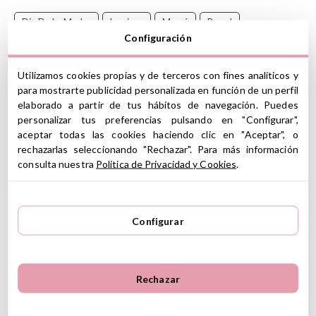
Día De La Madre
Laminas
Mamá
Pared
Configuración
Regalo Orginal
Utilizamos cookies propias y de terceros con fines analíticos y
Esta lámina personalizada está diseñada por
Tutete
para mostrarte publicidad personalizada en función de un perfil
elaborado a partir de tus hábitos de navegación. Puedes
Esta lámina es ideal para personalizar con el nombre y felicitar a
personalizar tus preferencias pulsando en "Configurar",
las mamás.
aceptar todas las cookies haciendo clic en "Aceptar", o
rechazarlas seleccionando "Rechazar". Para más información
Pon el nombre o nombres en la casilla
Linea 1
.
consulta nuestra
Política de Privacidad y Cookies
.
Disponibles en dos tamaños
Grande (L): Una lámina. Tamaño: 29.7 x 42 cm.
Configurar
Mediana : (M): Una lámina. Tamaño 21 x 29.7 cm.
Importante: El tiempo de
producción
de este producto es
Rechazar
de 4 días, a partir de la recepción del pago, e
independientemente del tipo de transporte que elija.