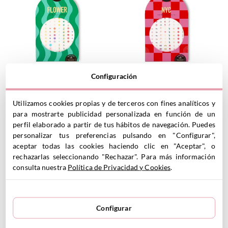
Configuración
120 Pegatinas para Uñas
120 Pegatinas para Uñas New
Flower
York
10.99
€
10.99
€
Utilizamos cookies propias y de terceros con fines analíticos y
para mostrarte publicidad personalizada en función de un
perfil elaborado a partir de tus hábitos de navegación. Puedes
personalizar tus preferencias pulsando en "Configurar",
VER PRODUCTO
VER PRODUCTO
aceptar todas las cookies haciendo clic en "Aceptar", o
rechazarlas seleccionando "Rechazar". Para más información
consulta nuestra
Política de Privacidad y Cookies
.
Configurar