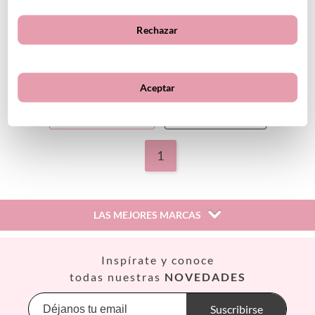
120 Pegatinas para Uñas
120 Pegatinas para Uñas
Yummy
París
Rechazar
10.99
€
10.99
€
VER PRODUCTO
VER PRODUCTO
Aceptar
Mostrar más
1
LAS MEJORES MARCAS
Así
Inspírate y conoce
Babiators
todas nuestras
NOVEDADES
Banana Panda
Banwood
Suscribirse