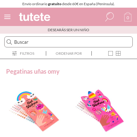
Envío ordinario
gratuito
desde 60€ en España (Península).
0
DESEARÁS SER UN NIÑO
Español
Italiano
FILTROS
ORDENAR POR
Inglés
Portugués
Pegatinas uñas omy
Francés