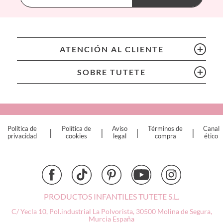
BIBS
Bling2O
Bubblat Kids
Cam Cam
ATENCIÓN AL CLIENTE
Chilly’s Bottles
Citron
SOBRE TUTETE
Connetix
Cottonmoose
Cristina de Jos'h
Dinkum Dolls
Política de
Política de
Aviso
Términos de
Canal
|
|
|
|
Djeco
privacidad
cookies
legal
compra
ético
Dock & Bay
Done by Deer
Ettetete
Fresk
Grapat
PRODUCTOS INFANTILES TUTETE S.L.
Grech & Co
C/ Yecla 10, Pol.industrial La Polvorista,
30500 Molina de Segura,
Haba
Murcia
España