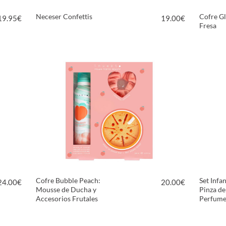
Neceser Confettis
Cofre Gl
19.95
€
19.00
€
Fresa
VER PRODUCTO
Cofre Bubble Peach:
Set Infa
24.00
€
20.00
€
Mousse de Ducha y
Pinza de
Accesorios Frutales
Perfume y
VER PRODUCTO