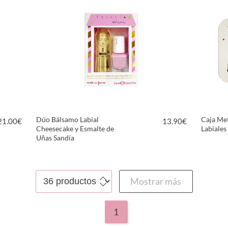
Dúo Bálsamo Labial
Caja Met
21.00
€
13.90
€
Cheesecake y Esmalte de
Labiales
Uñas Sandía
VER PRODUCTO
Mostrar más
1