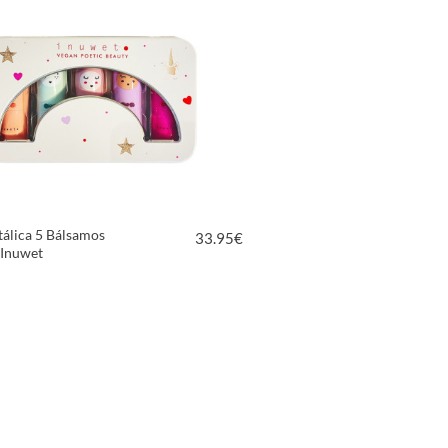
álica 5 Bálsamos
33.95
€
 Inuwet
VER PRODUCTO