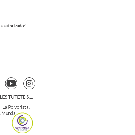
ta autorizado?
S TUTETE S.L.
l La Polvorista,
, Murcia