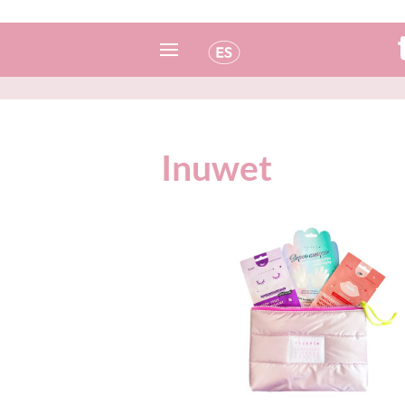
Español
Italiano
Inuwet
Inglés
Portugués
Francés