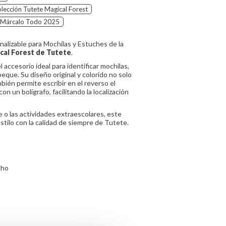
lección Tutete Magical Forest
Márcalo Todo 2025
nalizable para Mochilas y Estuches de la
ical Forest de Tutete
.
l accesorio ideal para identificar mochilas,
eque. Su diseño original y colorido no solo
bién permite escribir en el reverso el
n un bolígrafo, facilitando la localización
le o las actividades extraescolares, este
stilo con la calidad de siempre de Tutete.
cho