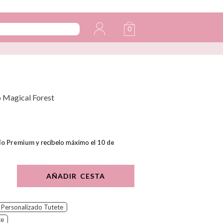
0
o Magical Forest
ío Premium
y recíbelo máximo el
10 de
AÑADIR CESTA
 Personalizado Tutete
te