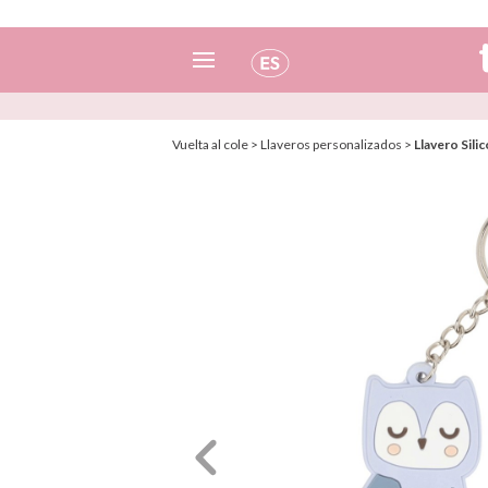
Español
Vuelta al cole
>
Llaveros personalizados
>
Llavero Sili
Italiano
Inglés
Portugués
Francés