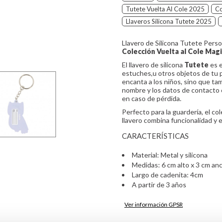
Tutete Vuelta Al Cole 2025
Co
Llaveros Silicona Tutete 2025
Llavero de Silicona Tutete Perso
Colección Vuelta al Cole Mag
El llavero de silicona
Tutete
es e
estuches,u otros objetos de tu p
encanta a los niños, sino que tam
nombre y los datos de contacto co
en caso de pérdida.
Perfecto para la guardería, el co
llavero combina funcionalidad y e
CARACTERÍSTICAS
Material: Metal y silicona
Medidas: 6 cm alto x 3 cm an
Largo de cadenita: 4cm
A partir de 3 años
Ver información GPSR