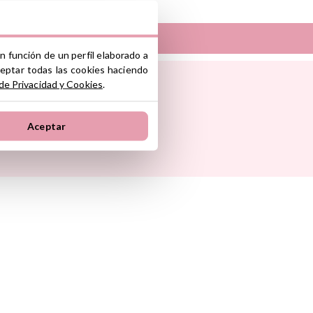
nte y/o importador/distribuidor dentro
el producto cumple con los requisitos y
la legislación sobre Seguridad General
n función de un perfil elaborado a
S.L.
ceptar todas las cookies haciendo
Sunnylife
ono industrial La Polvorista, 30500,
 de Privacidad y Cookies
.
Tambú
 Pasito
The Cotton Cloud
oum
Theraline
Suscribirse
Aceptar
onkey
Trixie
s
Tutete
Go
Vilac
Walking Mum
d Ride
Way To Play
Wobbel
ax
Yvolution
ein
Lemon