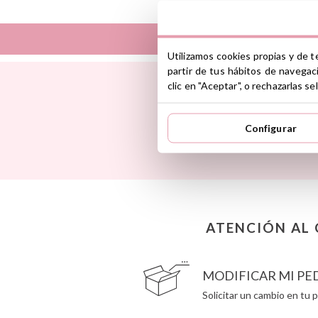
Utilizamos cookies propias y de t
partir de tus hábitos de navegac
Así
Dinkum Dolls
clic en "Aceptar", o rechazarlas 
Babiators
Djeco
Banana Panda
Dock & Bay
Inspí
Banwood
Done by Deer
todas nue
Configurar
BIBS
Ettetete
Bling2O
Fresk
Bubblat Kids
Grapat
Cam Cam
Grech & Co
Chilly’s Bottles
Haba
Citron
Hape
Connetix
Hello Hossy
ATENCIÓN AL 
Cottonmoose
Herobility
Cristina de Jos'h
JaBaDaBaDo AB
MODIFICAR MI PE
Solicitar un cambio en tu p