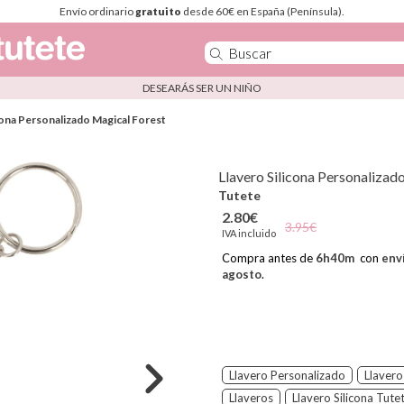
Envío ordinario
gratuito
desde 60€ en España (Península).
DESEARÁS SER UN NIÑO
cona Personalizado Magical Forest
Llavero Silicona Personalizad
Tutete
2.80€
3.95€
IVA incluido
Compra antes de
6
h
40
m
con
env
agosto
.
Llavero Personalizado
Llavero
Llaveros
Llavero Silicona Tute