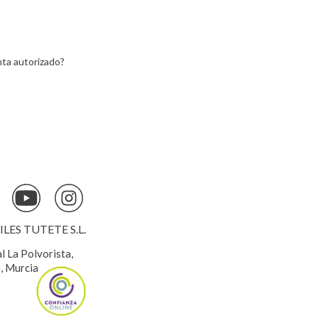
ta autorizado?
ES TUTETE S.L.
al La Polvorista,
, Murcia