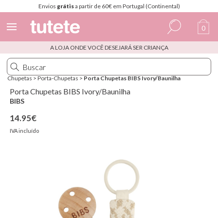
Envios
grátis
a partir de 60€ em Portugal (Continental)
0
A LOJA ONDE VOCÊ DESEJARÁ SER CRIANÇA
Espanhol
Italiano
Chupetas
>
Porta-Chupetas
>
Porta Chupetas BIBS Ivory/Baunilha
Inglês
Porta Chupetas BIBS Ivory/Baunilha
BIBS
Português
14.95€
Francês
IVA incluído