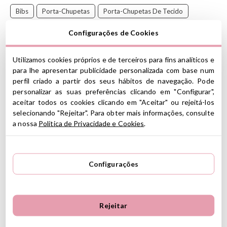
Bibs
Porta-Chupetas
Porta-Chupetas De Tecido
Porta-Chupetas BIBS
BIBS Braid
Descontos Chupetas
Configurações de Cookies
Descontos BIBS
Utilizamos cookies próprios e de terceiros para fins analíticos e
O novo porta-chupeta BIBS é feito de algodão orgânico e
para lhe apresentar publicidade personalizada com base num
projetado com um visual clássico trançado em lindas cores
perfil criado a partir dos seus hábitos de navegação. Pode
nórdicas.
personalizar as suas preferências clicando em "Configurar",
aceitar todos os cookies clicando em "Aceitar" ou rejeitá-los
CARACTERÍSTICAS
selecionando "Rejeitar". Para obter mais informações, consulte
a nossa
Política de Privacidade e Cookies
.
Composição: 100% algodão orgânico com certificado GOTS e
madeira
Madeira certificada pelo FSC
Clipe de metal sem níquel
Configurações
Medidas: comprimento 22,5 cm x largura 2 cm
Lavar à mão
Testado de acordo com os requisitos de segurança aplicáveis
na Europa e com a norma EN 12586 + A 1:2011
Rejeitar
A partir de 0 meses
Projetado na Dinamarca