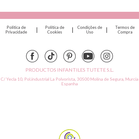
Cottonmoose
Cristina de Jos'h
Dinkum Dolls
Política de
Política de
Condições de
Termos de
|
|
|
Djeco
Privacidade
Cookies
Uso
Compra
Dock & Bay
Done by Deer
Ettetete
Fresk
Grapat
PRODUCTOS INFANTILES TUTETE S.L.
Grech & Co
C/ Yecla 10, Pol.industrial La Polvorista,
30500 Molina de Segura, Murcia
Haba
Espanha
Hape
Hello Hossy
Herobility
JaBaDaBaDo AB
Janod
KiddiKutter
Kids Concept