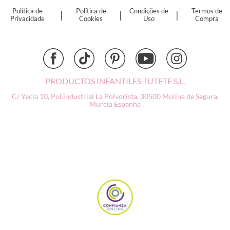
Dinkum Dolls
Política de
Política de
Condições de
Termos de
|
|
|
Djeco
Privacidade
Cookies
Uso
Compra
Dock & Bay
Done by Deer
Ettetete
Fresk
Grapat
PRODUCTOS INFANTILES TUTETE S.L.
Grech & Co
C/ Yecla 10, Pol.industrial La Polvorista,
30500 Molina de Segura,
Haba
Murcia
Espanha
Hape
Hello Hossy
Herobility
JaBaDaBaDo AB
Janod
KiddiKutter
Kids Concept
Konges Slojd
La nina