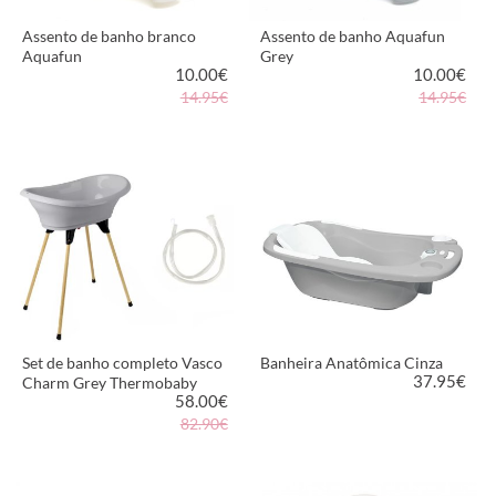
Assento de banho branco
Assento de banho Aquafun
Aquafun
Grey
10.00
€
10.00
€
14.95€
14.95€
VER PRODUTO
VER PRODUTO
Set de banho completo Vasco
Banheira Anatômica Cinza
37.95
€
Charm Grey Thermobaby
58.00
€
82.90€
VER PRODUTO
VER PRODUTO