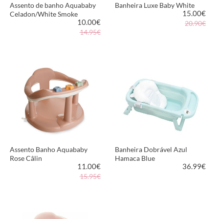
Assento de banho Aquababy
Banheira Luxe Baby White
15.00
€
Celadon/White Smoke
10.00
€
20.90€
14.95€
VER PRODUTO
VER PRODUTO
Assento Banho Aquababy
Banheira Dobrável Azul
Rose Câlin
Hamaca Blue
11.00
€
36.99
€
15.95€
VER PRODUTO
VER PRODUTO