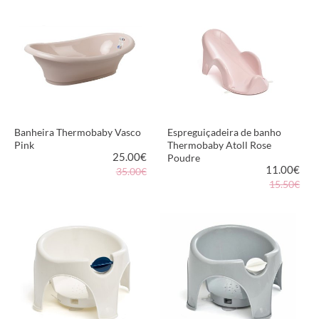
VER PRODUTO
VER PRODUTO
Banheira Thermobaby Vasco
Espreguiçadeira de banho
Pink
Thermobaby Atoll Rose
25.00
€
Poudre
11.00
€
35.00€
15.50€
VER PRODUTO
VER PRODUTO