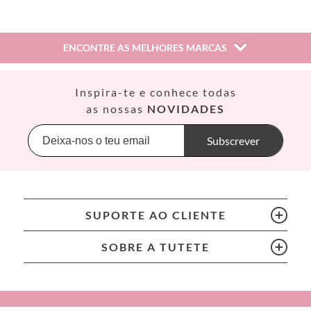
ENCONTRE AS MELHORES MARCAS
Así
Inspira-te e conhece todas
Babiators
as nossas
NOVIDADES
Banana Panda
Banwood
Subscrever
BIBS
Bling2O
Bubblat Kids
Cam Cam
SUPORTE AO CLIENTE
Chilly’s Bottles
Citron
SOBRE A TUTETE
Connetix
Cottonmoose
Cristina de Jos'h