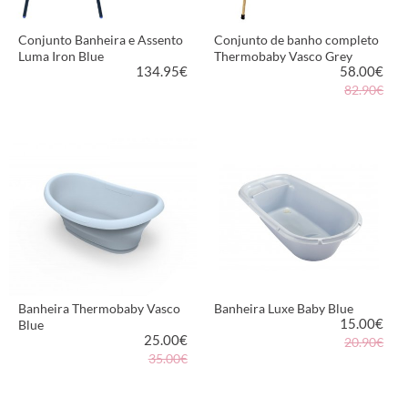
Conjunto Banheira e Assento
Conjunto de banho completo
Luma Iron Blue
Thermobaby Vasco Grey
134.95
€
58.00
€
82.90€
VER PRODUTO
VER PRODUTO
Banheira Thermobaby Vasco
Banheira Luxe Baby Blue
15.00
€
Blue
25.00
€
20.90€
35.00€