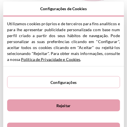
Banheira com encosto
Banheira Shnuggle Rosa
Configurações de Cookies
Shnuggle Eucaliptus Lilac
Encosto Branco
25.00
€
25.00
€
46.00€
46.00€
Utilizamos cookies próprios e de terceiros para fins analíticos e
para lhe apresentar publicidade personalizada com base num
perfil criado a partir dos seus hábitos de navegação. Pode
VER PRODUTO
VER PRODUTO
personalizar as suas preferências clicando em "Configurar",
aceitar todos os cookies clicando em "Aceitar" ou rejeitá-los
selecionando "Rejeitar". Para obter mais informações, consulte
a nossa
Política de Privacidade e Cookies
.
Configurações
Jarro de banho Washy Pink
Jarro de banho Washy Grey
10.00
€
10.00
€
11.90€
11.90€
Rejeitar
VER PRODUTO
VER PRODUTO