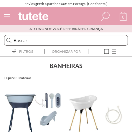
Envios
grátis
a partir de 60€ em Portugal (Continental)
0
A LOJA ONDE VOCÊ DESEJARÁ SER CRIANÇA
Espanhol
Italiano
FILTROS
ORGANIZAR POR
Inglês
Português
BANHEIRAS
Francês
Higiene
>
Banheiras