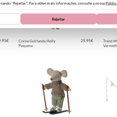
ionando "Rejeitar". Para obter mais informações, consulte a nossa
Políti
Rejeitar
9.95
€
25.95
€
Coroa Guirlanda Holly
Trenó M
Pequena
Vermel
VER PRODUTO