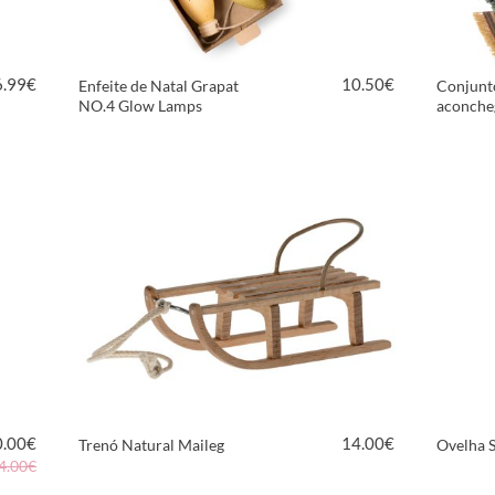
6.99
€
10.50
€
Enfeite de Natal Grapat
Conjunt
NO.4 Glow Lamps
aconche
VER PRODUTO
0.00
€
14.00
€
Trenó Natural Maileg
Ovelha 
4.00€