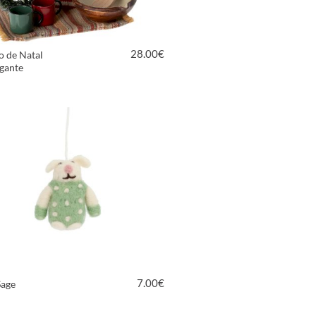
28.00
€
o de Natal
gante
VER PRODUTO
7.00
€
Sage