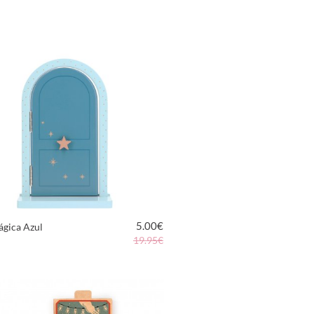
5.00
€
ágica Azul
19.95€
VER PRODUTO