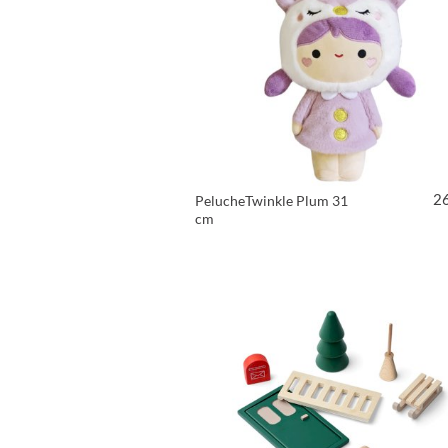
2
PelucheTwinkle Plum 31
cm
VER PRODUTO