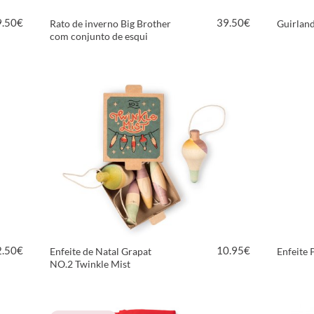
9.50
€
39.50
€
Rato de inverno Big Brother
Guirlan
com conjunto de esqui
VER PRODUTO
2.50
€
10.95
€
Enfeite de Natal Grapat
Enfeite P
NO.2 Twinkle Mist
VER PRODUTO