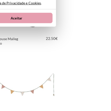
ca de Privacidade e Cookies
.
Aceitar
22.50
€
ouse Maileg
ho
VER PRODUTO