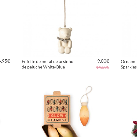
6.95
€
9.00
€
Enfeite de metal de ursinho
Ornamen
de peluche White/Blue
Sparkies
14.00€
VER PRODUTO