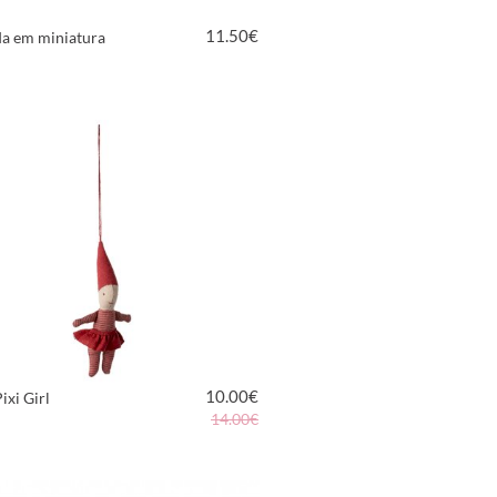
11.50
€
da em miniatura
VER PRODUTO
10.00
€
ixi Girl
14.00€
VER PRODUTO