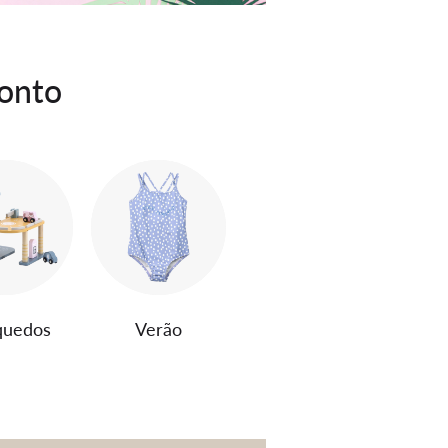
conto
quedos
Verão