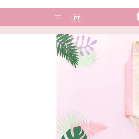
Espanhol
Italiano
Inglês
Português
Francês