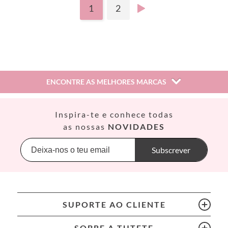
1
2
ENCONTRE AS MELHORES MARCAS
Así
Inspira-te e conhece todas
Babiators
as nossas
NOVIDADES
Banana Panda
Banwood
Subscrever
BIBS
Bling2O
Bubblat Kids
Cam Cam
SUPORTE AO CLIENTE
Chilly’s Bottles
Citron
SOBRE A TUTETE