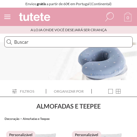
Envios
grátis
a partir de 60€ em Portugal (Continental)
0
A LOJA ONDE VOCÊ DESEJARÁ SER CRIANÇA
Espanhol
Italiano
Inglês
Português
Francês
FILTROS
ORGANIZAR POR
ALMOFADAS E TEEPEE
Decoração
>
Almofadas e Teepee
Personalizável
Personalizável