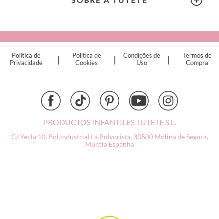
Connetix
Cottonmoose
Cristina de Jos'h
Dinkum Dolls
Política de
Política de
Condições de
Termos de
|
|
|
Djeco
Privacidade
Cookies
Uso
Compra
Dock & Bay
Done by Deer
Ettetete
Fresk
Grapat
PRODUCTOS INFANTILES TUTETE S.L.
Grech & Co
C/ Yecla 10, Pol.industrial La Polvorista,
30500 Molina de Segura,
Haba
Murcia
Espanha
Hape
Hello Hossy
Herobility
JaBaDaBaDo AB
Janod
KiddiKutter