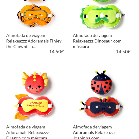
Almofada de viagem
Almofada de viagem
Relaxeazzz Adoramals Finley
Relaxeazzz Dinosaur com
the Clownfish...
máscara
14.50
€
14.50
€
VER PRODUTO
VER PRODUTO
Almofada de viagem
Almofada de viagem
Adoramals Relaxeazzz
Adoramals Relaxeazzz
Dragon com máscara
Joaninha com ...