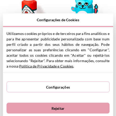
Configurações de Cookies
Almofada inflável Spicy
Almofada inflável Bunny
Utilizamos cookies próprios e de terceiros para fins analíticos e
15.00
€
Diablo
para lhe apresentar publicidade personalizada com base num
25.00
€
35.00€
perfil criado a partir dos seus hábitos de navegação. Pode
55.00€
personalizar as suas preferências clicando em "Configurar",
aceitar todos os cookies clicando em "Aceitar" ou rejeitá-los
selecionando "Rejeitar". Para obter mais informações, consulte
VER PRODUTO
VER PRODUTO
a nossa
Política de Privacidade e Cookies
.
Configurações
Rejeitar
Almofada inflável OMY Tiga
Almofada inflável Cola
15.00
€
25.00
€