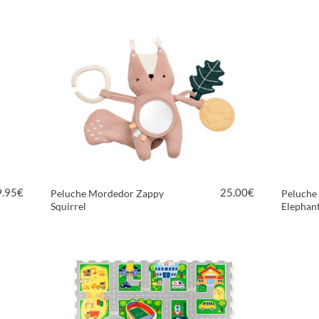
9.95
€
25.00
€
Peluche Mordedor Zappy
Peluche
Squirrel
Elephan
VER PRODUTO