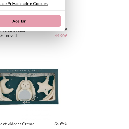
ca de Privacidade e Cookies
.
Aceitar
25.00
€
 de atividades
Serengeti
49.90€
VER PRODUTO
22.99
€
e atividades Crema