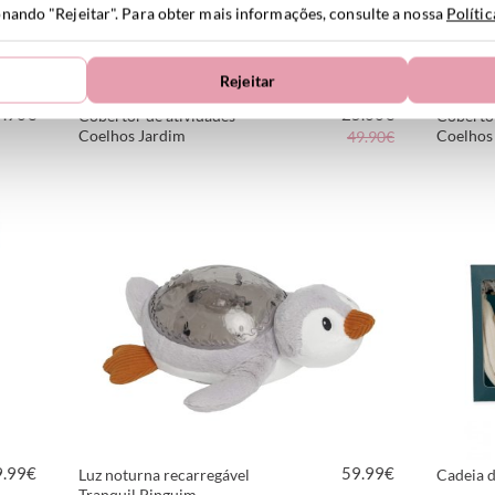
ionando "Rejeitar". Para obter mais informações, consulte a nossa
Políti
Rejeitar
9.90
€
25.00
€
Cobertor de atividades
Cobertor
Coelhos Jardim
Coelhos 
49.90€
VER PRODUTO
9.99
€
59.99
€
Luz noturna recarregável
Cadeia d
Tranquil Pinguim