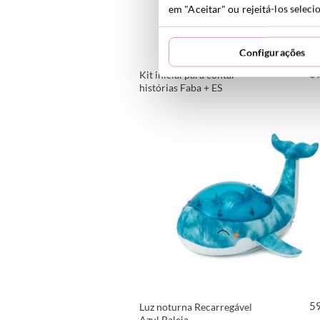
em "Aceitar" ou rejeitá-los selec
Configurações
6
Kit inicial para contar
histórias Faba + ES
VER PRODUTO
5
Luz noturna Recarregável
Azul Baleia