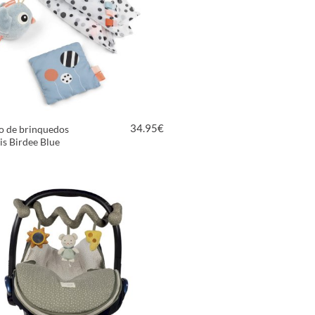
34.95
€
o de brinquedos
is Birdee Blue
VER PRODUTO