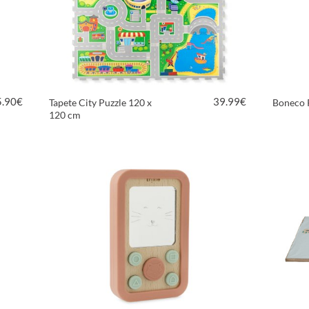
5.90
€
39.99
€
Tapete City Puzzle 120 x
Boneco 
120 cm
VER PRODUTO