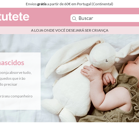
Envios
grátis
a partir de 60€ em Portugal (Continental)
A LOJA ONDE VOCÊ DESEJARÁ SER CRIANÇA
nascidos
ponja absorve tudo,
quedos que irão
do precisar
erá seu companheiro