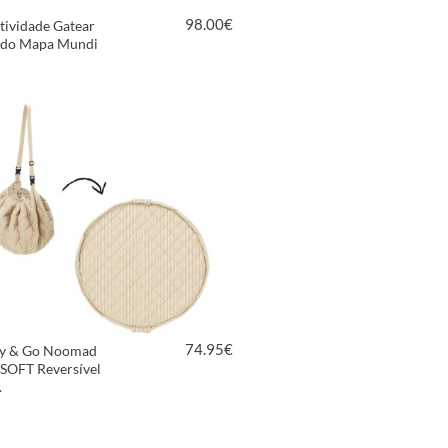
98.00
€
tividade Gatear
do Mapa Mundi
VER PRODUTO
74.95
€
ay & Go Noomad
 SOFT Reversível
.
VER PRODUTO