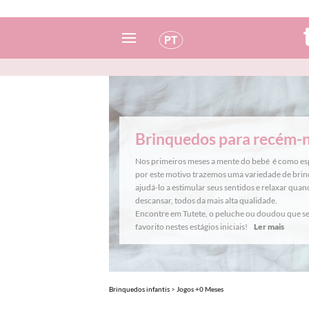
Espanhol
Italiano
Inglês
Brinquedos para recém-
Português
Nos primeiros meses a mente do bebé é como es
por este motivo trazemos uma variedade de brin
Francês
ajudá-lo a estimular seus sentidos e relaxar quan
descansar, todos da mais alta qualidade.
Encontre em Tutete, o peluche ou doudou que s
favorito nestes estágios iniciais!
Ler mais
Brinquedos infantis
>
Jogos +0 Meses