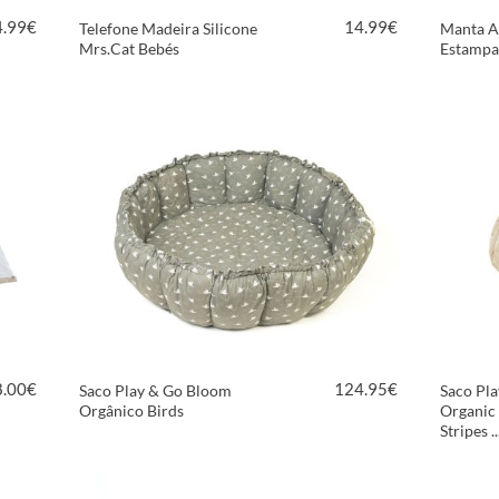
4.99
€
14.99
€
Telefone Madeira Silicone
Manta A
Mrs.Cat Bebés
Estampa
VER PRODUTO
8.00
€
124.95
€
Saco Play & Go Bloom
Saco Pl
Orgânico Birds
Organic
Stripes ..
VER PRODUTO