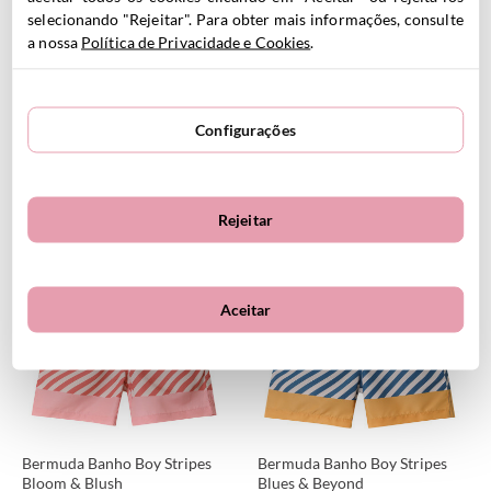
selecionando "Rejeitar". Para obter mais informações, consulte
a nossa
Política de Privacidade e Cookies
.
Configurações
Bermuda Banho Boy
Bermuda Banho Boy Wild
Camping
Animals
19.95
€
19.95
€
Rejeitar
VER PRODUTO
VER PRODUTO
Aceitar
Bermuda Banho Boy Stripes
Bermuda Banho Boy Stripes
Bloom & Blush
Blues & Beyond