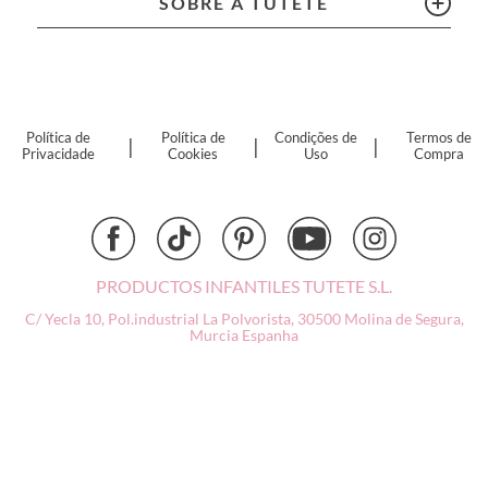
SOBRE A TUTETE
Connetix
Cottonmoose
Cristina de Jos'h
Dinkum Dolls
Djeco
Política de
Política de
Condições de
Termos de
|
|
|
Privacidade
Cookies
Uso
Compra
Dock & Bay
Done by Deer
Ettetete
Fresk
Grapat
PRODUCTOS INFANTILES TUTETE S.L.
Grech & Co
C/ Yecla 10, Pol.industrial La Polvorista,
30500 Molina de Segura,
Haba
Murcia
Espanha
Hape
Hello Hossy
Herobility
JaBaDaBaDo AB
Janod
KiddiKutter