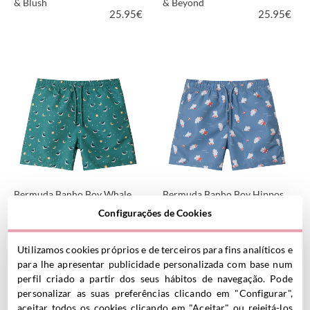
& Blush
& Beyond
25.95
€
25.95
€
VER PRODUTO
VER PRODUTO
Bermuda Banho Boy Whale
Bermuda Banho Boy Hippos
19.95
€
Teal
Configurações de Cookies
19.95
€
Utilizamos cookies próprios e de terceiros para fins analíticos e
para lhe apresentar publicidade personalizada com base num
VER PRODUTO
VER PRODUTO
perfil criado a partir dos seus hábitos de navegação. Pode
personalizar as suas preferências clicando em "Configurar",
aceitar todos os cookies clicando em "Aceitar" ou rejeitá-los