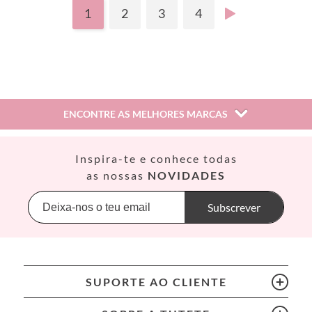
1
2
3
4
ENCONTRE AS MELHORES MARCAS
Así
Inspira-te e conhece todas
Babiators
as nossas
NOVIDADES
Banana Panda
Banwood
Subscrever
BIBS
Bling2O
Bubblat Kids
Cam Cam
SUPORTE AO CLIENTE
Chilly’s Bottles
Citron