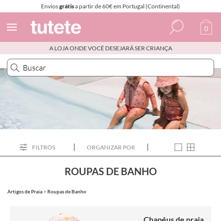
Envios
grátis
a partir de 60€ em Portugal (Continental)
0
A LOJA ONDE VOCÊ DESEJARÁ SER CRIANÇA
Espanhol
Italiano
Inglês
Português
Francês
FILTROS
ORGANIZAR POR
ROUPAS DE BANHO
Artigos de Praia
>
Roupas de Banho
Chapéus de praia