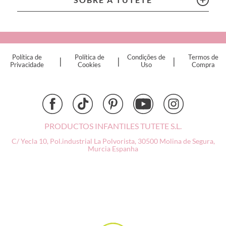
Connetix
Cottonmoose
Cristina de Jos'h
Dinkum Dolls
Política de
Política de
Condições de
Termos de
|
|
|
Djeco
Privacidade
Cookies
Uso
Compra
Dock & Bay
Done by Deer
Ettetete
Fresk
Grapat
PRODUCTOS INFANTILES TUTETE S.L.
Grech & Co
C/ Yecla 10, Pol.industrial La Polvorista,
30500 Molina de Segura,
Haba
Murcia
Espanha
Hape
Hello Hossy
Herobility
JaBaDaBaDo AB
Janod
KiddiKutter