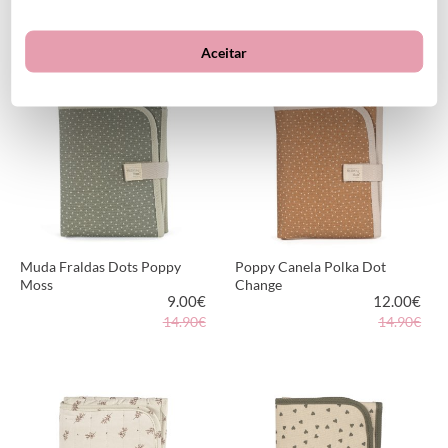
39.95
€
32.00
€
39.95€
Aceitar
VER PRODUTO
VER PRODUTO
Muda Fraldas Dots Poppy
Poppy Canela Polka Dot
Moss
Change
9.00
€
12.00
€
14.90€
14.90€
VER PRODUTO
VER PRODUTO