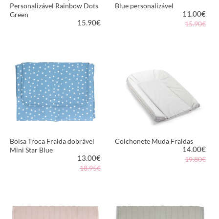
Personalizável Rainbow Dots
Blue personalizável
11.00
€
Green
15.90
€
15.90€
VER PRODUTO
VER PRODUTO
Bolsa Troca Fralda dobrável
Colchonete Muda Fraldas
14.00
€
Mini Star Blue
13.00
€
19.80€
18.95€
VER PRODUTO
VER PRODUTO