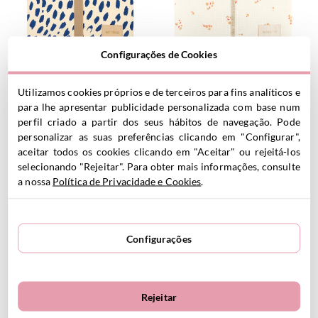
Configurações de Cookies
Bolsa de troca impermeável
Bolsa de viagem impermeável
Utilizamos cookies próprios e de terceiros para fins analíticos e
Hyde Park Leonie Blue
Opera Yellow Lily
para lhe apresentar publicidade personalizada com base num
39.95
€
39.95
€
perfil criado a partir dos seus hábitos de navegação. Pode
personalizar as suas preferências clicando em "Configurar",
aceitar todos os cookies clicando em "Aceitar" ou rejeitá-los
selecionando "Rejeitar". Para obter mais informações, consulte
VER PRODUTO
VER PRODUTO
a nossa
Política de Privacidade e Cookies
.
Configurações
Rejeitar
Bolsa de viagem impermeável
Bolsa de viagem impermeável
Hyde Park Mauve Sakura
Hyde Park Forest Yumiko