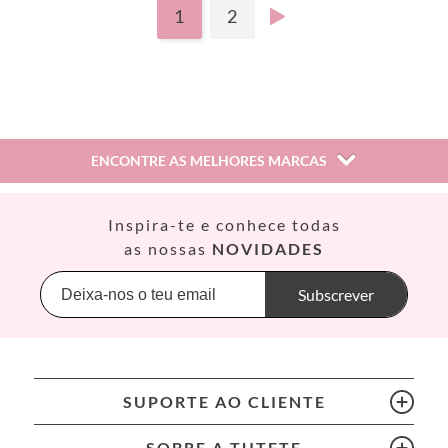
1
2
ENCONTRE AS MELHORES MARCAS
Así
Inspira-te e conhece todas
Babiators
as nossas
NOVIDADES
Banana Panda
Banwood
Subscrever
BIBS
Bling2O
Bubblat Kids
Cam Cam
SUPORTE AO CLIENTE
Chilly’s Bottles
Citron
SOBRE A TUTETE