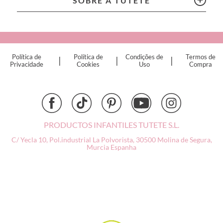
SOBRE A TUTETE
Connetix
Cottonmoose
Cristina de Jos'h
Dinkum Dolls
Política de
Política de
Condições de
Termos de
|
|
|
Djeco
Privacidade
Cookies
Uso
Compra
Dock & Bay
Done by Deer
Ettetete
Fresk
Grapat
PRODUCTOS INFANTILES TUTETE S.L.
Grech & Co
C/ Yecla 10, Pol.industrial La Polvorista,
30500 Molina de Segura,
Haba
Murcia
Espanha
Hape
Hello Hossy
Herobility
JaBaDaBaDo AB
Janod
KiddiKutter