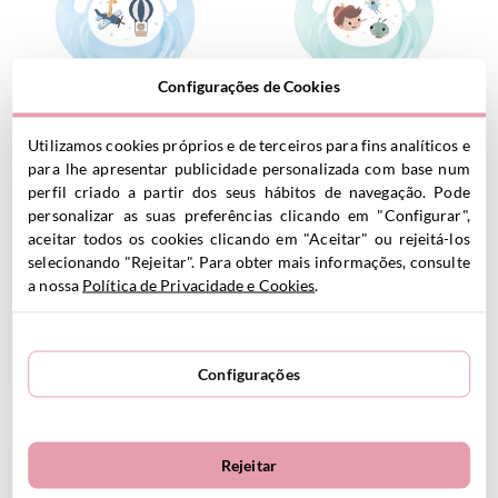
Configurações de Cookies
Chupete Retro Azul City Cars
Chupete Retro Aqua The
Utilizamos cookies próprios e de terceiros para fins analíticos e
5.45
€
Three Little Pigs
para lhe apresentar publicidade personalizada com base num
5.45
€
perfil criado a partir dos seus hábitos de navegação. Pode
personalizar as suas preferências clicando em "Configurar",
aceitar todos os cookies clicando em "Aceitar" ou rejeitá-los
selecionando "Rejeitar". Para obter mais informações, consulte
VER PRODUTO
VER PRODUTO
a nossa
Política de Privacidade e Cookies
.
Configurações
Rejeitar
Chupeta branca Retro
Chupeta Retro Dinossauro
Geometric Nature
Aqua