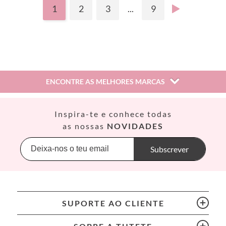
1
2
3
...
9
ENCONTRE AS MELHORES MARCAS
Así
Inspira-te e conhece todas
Babiators
as nossas
NOVIDADES
Banana Panda
Banwood
Subscrever
BIBS
Bling2O
Bubblat Kids
Cam Cam
SUPORTE AO CLIENTE
Chilly’s Bottles
Citron