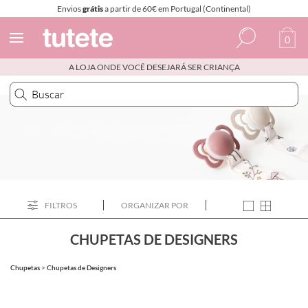
Envios
grátis
a partir de 60€ em Portugal (Continental)
0
A LOJA ONDE VOCÊ DESEJARÁ SER CRIANÇA
Espanhol
Italiano
Inglês
Português
Francês
FILTROS
ORGANIZAR POR
CHUPETAS DE DESIGNERS
Chupetas
>
Chupetas de Designers