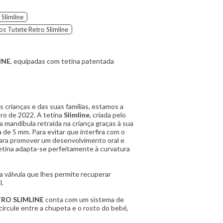
 Slimline
s Tutete Retro Slimline
INE
, equipadas com tetina patentada
 crianças e das suas famílias, estamos a
ro de 2022. A tetina
Slimline
, criada pelo
ma mandíbula retraída na criança graças à sua
de 5 mm. Para evitar que interfira com o
para promover um desenvolvimento oral e
etina adapta-se perfeitamente à curvatura
 válvula que lhes permite recuperar
l.
ETRO
SLIMLINE
conta com um sistema de
 circule entre a chupeta e o rosto do bebé,