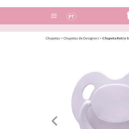
Espanhol
Chupetas
>
Chupetas de Designers
>
Chupeta Retro Sli
Italiano
Inglês
Português
Francês