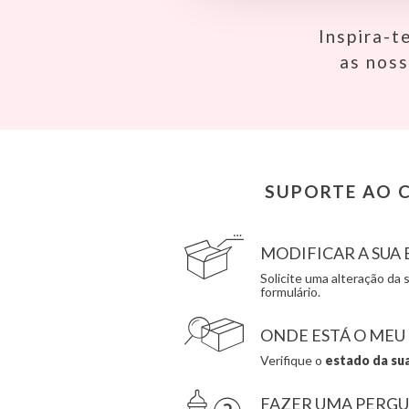
Babiators
Djeco
Banana Panda
Dock & Bay
Inspira-t
Banwood
Done by Deer
as nos
BIBS
Ettetete
Bling2O
Fresk
Bubblat Kids
Grapat
Cam Cam
Grech & Co
Chilly’s Bottles
Haba
Citron
Hape
Connetix
Hello Hossy
SUPORTE AO C
Cottonmoose
Herobility
Cristina de Jos'h
JaBaDaBaDo AB
MODIFICAR A SU
Solicite uma alteração d
formulário.
ONDE ESTÁ O MEU
Verifique o
estado da su
FAZER UMA PERG