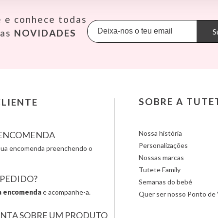
Molina de Segura, Murcia
KiddiKutter
Meli
Pasito a
dpd@tutete.com
e e conhece todas
Kids Concept
Mepal
Petit B
Konges Slojd
Mimi & Lula
Petit M
S
sas
NOVIDADES
La nina
Minikane
Plan Toy
Lassig
Miniland
Play & 
Liewood
Monbento
Primo
Lilliputiens
Monnëka
Scoot an
Londji
Moulin Roty
Slipstop
LOVI
Nailmatic
Smartm
Ludattica
NumNum
Stapelst
SOBRE A TUTE
LIENTE
Lúdilo
Oli & Carol
Sticky 
Maileg
Omy
Sunnylif
Nossa história
A ENCOMENDA
Personalizações
a sua encomenda preenchendo o
Nossas marcas
Tutete Family
 PEDIDO?
Semanas do bebé
a encomenda
e acompanhe-a.
Quer ser nosso Ponto de 
UNTA SOBRE UM PRODUTO