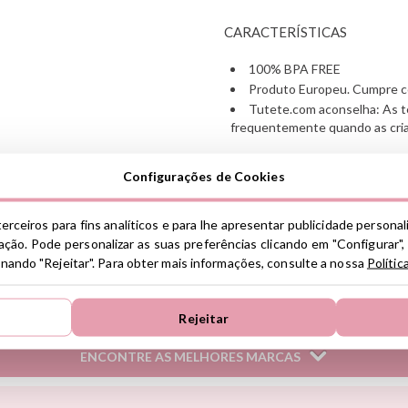
CARACTERÍSTICAS
100% BPA FREE
Produto Europeu. Cumpre c
Tutete.com aconselha: As te
frequentemente quando as cri
MEDIDAS
Configurações de Cookies
tetina Slimline: +0M: 2.6 cm 
tetina Slimline +6M: 2.9 cm x
erceiros para fins analíticos e para lhe apresentar publicidade persona
disco aprox.: 5.2 cm x 4 cm.
ção. Pode personalizar as suas preferências clicando em "Configurar",
ionando "Rejeitar". Para obter mais informações, consulte a nossa
Polític
Ver información GPSR
Información sobre el fabrica
Rejeitar
de la UE, que garantiza que 
regulaciones de acuerdo con 
ENCONTRE AS MELHORES MARCAS
de Productos (GPSR).
Productos Infantiles Tutete 
Janod
Makedo
Oppi
Dirección: C/ Yecla 10, Políg