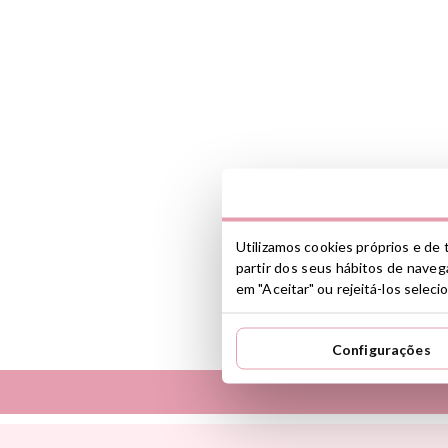
Utilizamos cookies próprios e de t
partir dos seus hábitos de navega
em "Aceitar" ou rejeitá-los selec
Configurações
Así
Dinkum Dolls