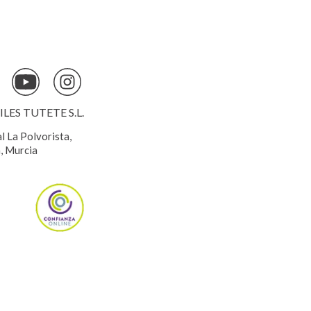
ES TUTETE S.L.
al La Polvorista,
, Murcia