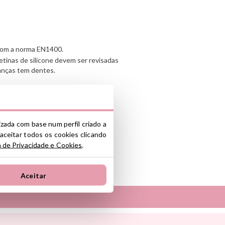
om a norma EN1400.
tinas de silicone devem ser revisadas
anças tem dentes.
x 1.7 cm.
 2.0 cm.
lizada com base num perfil criado a
 aceitar todos os cookies clicando
a de Privacidade e Cookies
.
nte y/o importador/distribuidor dentro
Aceitar
el producto cumple con los requisitos y
la legislación sobre Seguridad General
S.L.
Tambú
ono industrial La Polvorista, 30500,