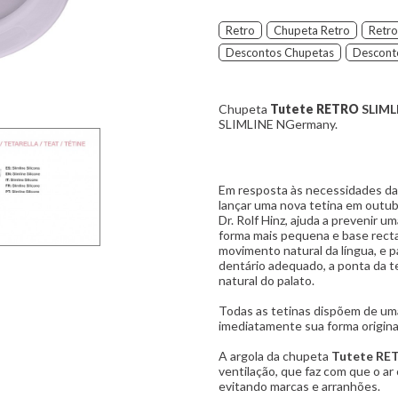
Retro
Chupeta Retro
Retro
Descontos Chupetas
Desconto
Chupeta
Tutete RETRO
SLIML
SLIMLINE NGermany.
Em resposta às necessidades das
lançar uma nova tetina em outub
Dr. Rolf Hinz, ajuda a prevenir u
forma mais pequena e base recta 
movimento natural da língua, e 
dentário adequado, a ponta da t
natural do palato.
Todas as tetinas dispõem de uma
imediatamente sua forma origina
A argola da chupeta
Tutete R
ventilação, que faz com que o ar
evitando marcas e arranhões.