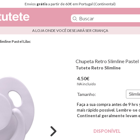
Envios
grátis
a partir de 60€ em Portugal (Continental)
A LOJA ONDE VOCÊ DESEJARÁ SER CRIANÇA
mline Pastel Lilac
Chupeta Retro Slimline Pastel 
Tutete Retro Slimline
4.50€
IVA incluído
Tamanho:
Faça a sua compra antes de
9
hrs 
mais rápido possível.
Lembre-se d
Continental geralmente levam en
DISPONÍVEL