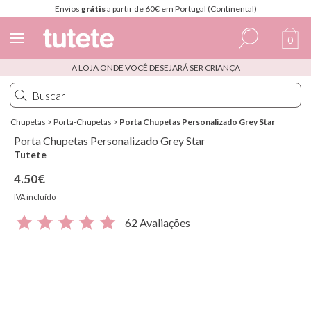
0
A LOJA ONDE VOCÊ DESEJARÁ SER CRIANÇA
Espanhol
Italiano
Chupetas
>
Porta-Chupetas
>
Porta Chupetas Personalizado Grey Star
Inglês
Porta Chupetas Personalizado Grey Star
Português
Tutete
4.50€
Francês
IVA incluído
62 Avaliações