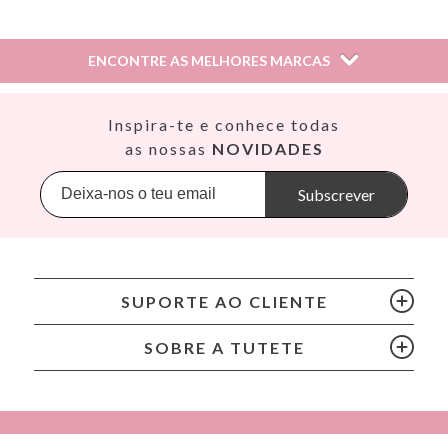
NS,
16 de setembro de 2022
ENCONTRE AS MELHORES MARCAS
Esta avaliação foi útil para si?
Sim
Así
Inspira-te e conhece todas
Babiators
as nossas
NOVIDADES
Banana Panda
fatimadiazmorilla@,
8 de fevereiro de 2022
Banwood
Subscrever
BIBS
Bling2O
Esta avaliação foi útil para si?
Sim
Bubblat Kids
Cam Cam
SUPORTE AO CLIENTE
Chilly’s Bottles
Tvivas,
16 de setembro de 2021
Citron
SOBRE A TUTETE
Connetix
Cottonmoose
Esta avaliação foi útil para si?
Sim
Cristina de Jos'h
Dinkum Dolls