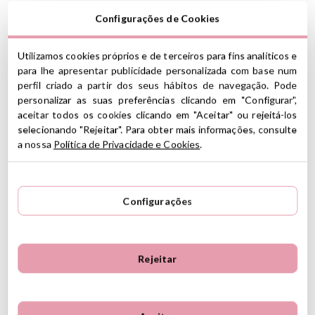
Em conformidade com os regulamentos de segurança
Configurações de Cookies
europeus EN-12586
sem BPA
Utilizamos cookies próprios e de terceiros para fins analíticos e
para lhe apresentar publicidade personalizada com base num
perfil criado a partir dos seus hábitos de navegação. Pode
Ver información GPSR
personalizar as suas preferências clicando em "Configurar",
aceitar todos os cookies clicando em "Aceitar" ou rejeitá-los
Información sobre el fabricante y/o importador/distribuidor
selecionando "Rejeitar". Para obter mais informações, consulte
dentro de la UE, que garantiza que el producto cumple con
a nossa
Política de Privacidade e Cookies
.
5
los requisitos y regulaciones de acuerdo con la legislación
5
49
sobre Seguridad General de Productos (GPSR).
4
13
Productos Infantiles Tutete S.L.
3
0
62 Avaliações
Dirección: C/ Yecla 10, Polígono industrial La Polvorista,
Configurações
30500, Molina de Segura, Murcia
2
0
dpd@tutete.com
1
0
Rejeitar
Opiniões de clientes
Ordenar
Mais recente
Avaliações mais elevadas
Mais velho
Avaliações mais baixas