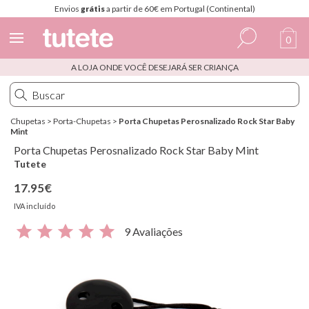
Envios
grátis
a partir de 60€ em Portugal (Continental)
0
A LOJA ONDE VOCÊ DESEJARÁ SER CRIANÇA
Espanhol
Italiano
Chupetas
>
Porta-Chupetas
>
Porta Chupetas Perosnalizado Rock Star Baby
Inglês
Mint
Porta Chupetas Perosnalizado Rock Star Baby Mint
Português
Tutete
Francês
17.95€
IVA incluído
9 Avaliações