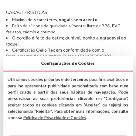
CARACTERÍSTICAS
Máximo de 6 caracteres,
vogais sem acento.
Feito de silicone de qualidade alimentar livre de BPA, PVC,
ftalatos, cádmio e chumbo
O cordão é feito de cetim; durável, bonito e agradável ao
toque.
Certificação Oeko Tex
em conformidade com o
Regulamento de Segurança Europeu EN 12586:2007
Fabricado na Espanha
Configurações de Cookies
IMPORTANTE: As chupetas estão em conformidade com a
Utilizamos cookies próprios e de terceiros para fins analíticos e
norma europeia DIN EN 12586. Não pode exceder 220 mm
para lhe apresentar publicidade personalizada com base num
de comprimento (sem contar o clipe).
perfil criado a partir dos seus hábitos de navegação. Pode
personalizar as suas preferências clicando em "Configurar",
Um clipe de chupeta não é um brinquedo
aceitar todos os cookies clicando em "Aceitar" ou rejeitá-los
Por favor, não deixe seu filho dormir Em seu berço com
selecionando "Rejeitar". Para obter mais informações, consulte
ele
a nossa
Política de Privacidade e Cookies
.
Verifique seu perfeito estado com frequência
Recomendamos prender o clipe apenas nas roupas do
bebê.