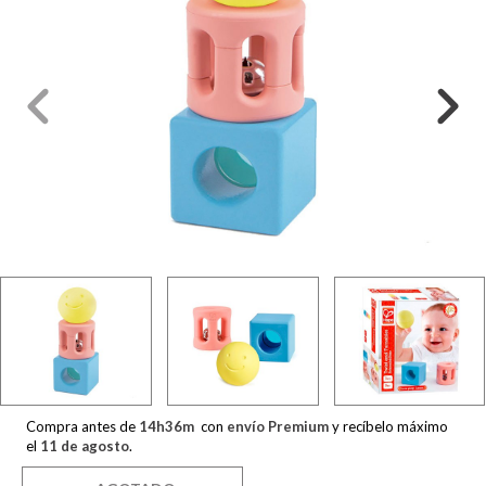
Compra antes de
14
h
36
m
con
envío Premium
y recíbelo máximo
el
11 de agosto
.