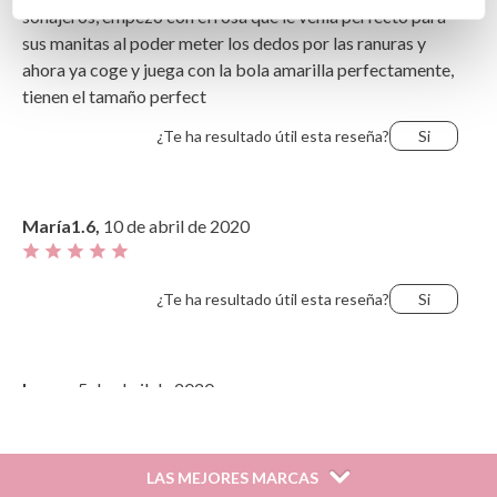
sonajeros, empezó con el rosa que le venía perfecto para
sus manitas al poder meter los dedos por las ranuras y
ahora ya coge y juega con la bola amarilla perfectamente,
tienen el tamaño perfect
¿Te ha resultado útil esta reseña?
Si
María1.6,
10 de abril de 2020
¿Te ha resultado útil esta reseña?
Si
Laura,
5 de abril de 2020
Pensaba por la imagen que era un único sonajero y son
tres, cada uno con un sonido diferente, con lo que la
LAS MEJORES MARCAS