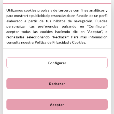
Instrucciones de cuidado
GPSR
Utilizamos cookies propias y de terceros con fines analíticos y
Ver información GPSR
para mostrarte publicidad personalizada en función de un perfil
elaborado a partir de tus hábitos de navegación. Puedes
personalizar tus preferencias pulsando en "Configurar",
aceptar todas las cookies haciendo clic en "Aceptar", o
5
5
7
rechazarlas seleccionando "Rechazar". Para más información
4
1
consulta nuestra
Política de Privacidad y Cookies
.
3
0
8 Reseñas
2
0
1
0
Configurar
Opiniones de clientes
Ordenar
Rechazar
Más recientes
Valoraciones más altas
Más antiguo
Valoraciones más bajas
Sara,
7 de abril de 2021
Lo más útil
Aceptar
Mi bebe se entretiene mucho desde los 3 meses con estos