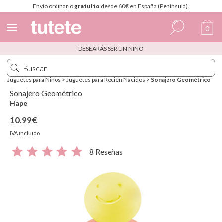
Envío ordinario
gratuito
desde 60€ en España (Península).
0
DESEARÁS SER UN NIÑO
Español
Italiano
Juguetes para Niños
>
Juguetes para Recién Nacidos
>
Sonajero Geométrico
Inglés
Sonajero Geométrico
Hape
Portugués
10.99€
Francés
IVA incluido
8 Reseñas