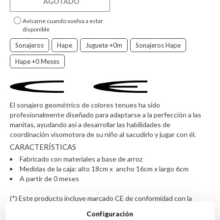
AGOTADO
Avísame cuando vuelva a estar
disponible
Sonajeros
Hape
Juguete +0m
Sonajeros Hape
Hape +0 Meses
El sonajero geométrico de colores tenues ha sido
profesionalmente diseñado para adaptarse a la perfección a las
manitas, ayudando así a desarrollar las habilidades de
coordinación visomotora de su niño al sacudirlo y jugar con él.
CARACTERÍSTICAS
Fabricado con materiales a base de arroz
Medidas de la caja: alto 18cm x ancho 16cm x largo 6cm
A partir de 0 meses
(*) Este producto incluye marcado CE de conformidad con la
legislación de la Unión Europea
Configuración