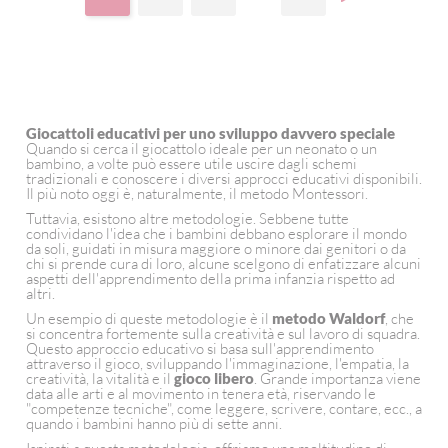
Giocattoli educativi per uno sviluppo davvero speciale
Quando si cerca il giocattolo ideale per un neonato o un
bambino, a volte può essere utile uscire dagli schemi
tradizionali e conoscere i diversi approcci educativi disponibili.
Il più noto oggi è, naturalmente, il metodo Montessori.
Tuttavia, esistono altre metodologie. Sebbene tutte
condividano l'idea che i bambini debbano esplorare il mondo
da soli, guidati in misura maggiore o minore dai genitori o da
chi si prende cura di loro, alcune scelgono di enfatizzare alcuni
aspetti dell'apprendimento della prima infanzia rispetto ad
altri.
Un esempio di queste metodologie è il
metodo Waldorf
, che
si concentra fortemente sulla creatività e sul lavoro di squadra.
Questo approccio educativo si basa sull'apprendimento
attraverso il gioco, sviluppando l'immaginazione, l'empatia, la
creatività, la vitalità e il
gioco libero
. Grande importanza viene
data alle arti e al movimento in tenera età, riservando le
"competenze tecniche", come leggere, scrivere, contare, ecc., a
quando i bambini hanno più di sette anni.