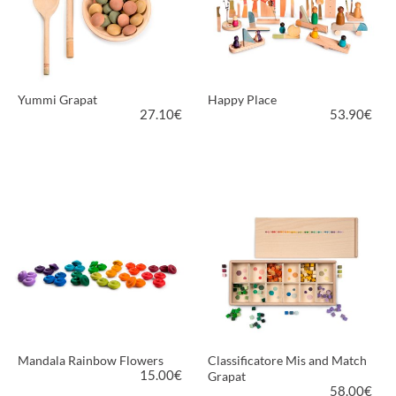
Yummi Grapat
Happy Place
27.10
€
53.90
€
VEDI PRODOTTO
VEDI PRODOTTO
Mandala Rainbow Flowers
Classificatore Mis and Match
15.00
€
Grapat
58.00
€