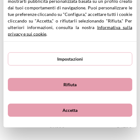
mostrarti pubblicità personalizzata basata su un profilo creato
dai tuoi comportamenti di navigazione. Puoi personalizzare le
tue preferenze cliccando su "Configura," accettare tutti i cookie
cliccando su "Accetta," o rifiutarli selezionando "Rifiuta." Per
ulteriori informazioni, consulta la nostra
Informativa sulla
Ciotole Nido
Nins Tomten Arcobaleno
60.35
€
20.40
€
privacy e sui cookie
.
Impostazioni
VEDI PRODOTTO
VEDI PRODOTTO
Rifiuta
Accetta
Set 72 Pezzi Lola
Mandala Piccoli Ovetti
89.00
€
14.25
€