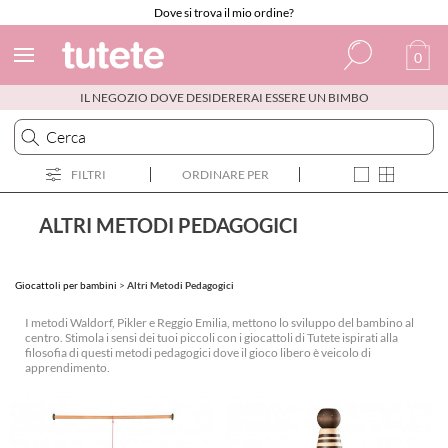
Dove si trova il mio ordine?
0
IL NEGOZIO DOVE DESIDERERAI ESSERE UN BIMBO
Spagnolo
Italiano
FILTRI
ORDINARE PER
Inglese
Portoghese
ALTRI METODI PEDAGOGICI
Francese
Giocattoli per bambini
>
Altri Metodi Pedagogici
I metodi Waldorf, Pikler e Reggio Emilia, mettono lo sviluppo del bambino al
centro. Stimola i sensi dei tuoi piccoli con i giocattoli di Tutete ispirati alla
filosofia di questi metodi pedagogici dove il gioco libero è veicolo di
apprendimento.