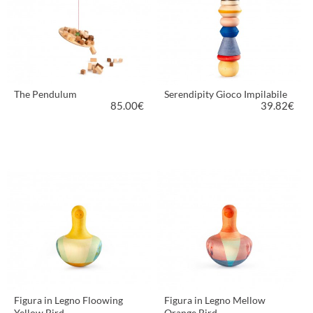
The Pendulum
Serendipity Gioco Impilabile
85.00
€
39.82
€
VEDI PRODOTTO
VEDI PRODOTTO
Figura in Legno Floowing
Figura in Legno Mellow
Yellow Bird
Orange Bird