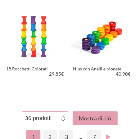
VEDI PRODOTTO
VEDI PRODOTTO
18 Rocchetti Colorati
Nins con Anelli e Monete
29.85
€
40.90
€
VEDI PRODOTTO
VEDI PRODOTTO
Mostra di più
1
2
3
...
7