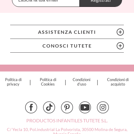
BIBS
Bling2O
Bubblat Kids
Cam Cam
ASSISTENZA CLIENTI
Chilly’s Bottles
Citron
CONOSCI TUTETE
Connetix
Cottonmoose
Cristina de Jos'h
Dinkum Dolls
Politica di
Politica di
Condizioni
Condizioni di
|
|
|
Djeco
privacy
Cookies
d’uso
acquisto
Dock & Bay
Done by Deer
Ettetete
Fresk
Grapat
PRODUCTOS INFANTILES TUTETE S.L.
Grech & Co
C/ Yecla 10, Pol.industrial La Polvorista,
30500 Molina de Segura,
Haba
Murcia
España