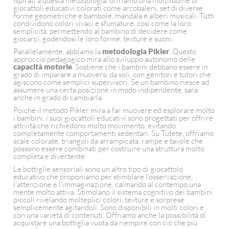
Ispirati a questa metodologia, offriamo una moltitudine di
giocattoli educativi colorati come arcobaleni, set di diverse
forme geometriche e bambole, mandala e alberi musicali. Tutti
condividono colori vivaci e sfumature, così come la loro
semplicità, permettendo al bambino di decidere come
giocarci, godendosi le loro forme, texture e suoni.
Parallelamente, abbiamo la
metodologia Pikler
. Questo
approccio pedagogico mira allo sviluppo autonomo delle
capacità motorie
. Sostiene che i bambini debbano essere in
grado di imparare a muoversi da soli, con genitori e tutori che
agiscono come semplici supervisori. Se un bambino riesce ad
assumere una certa posizione in modo indipendente, sarà
anche in grado di cambiarla.
Poiché il metodo Pikler mira a far muovere ed esplorare molto
i bambini, i suoi giocattoli educativi sono progettati per offrire
attività che richiedono molto movimento, evitando
completamente comportamenti sedentari. Su Tutete, offriamo
scale colorate, triangoli da arrampicata, rampe e tavole che
possono essere combinati per costruire una struttura molto
completa e divertente.
Le bottiglie sensoriali sono un altro tipo di giocattolo
educativo che proponiamo per stimolare l'osservazione,
l'attenzione e l'immaginazione, calmando al contempo una
mente molto attiva. Stimolano il sistema cognitivo dei bambini
piccoli rivelando molteplici colori, texture e sorprese
semplicemente agitandoli. Sono disponibili in molti colori e
con una varietà di contenuti. Offriamo anche la possibilità di
acquistare una bottiglia vuota da riempire con ciò che più