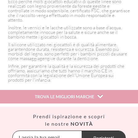
Ecco perché molti giocattoli educativi di queste linee sono
realizzati con legno proveniente da foreste gestite e
controllate in modo sostenibile, certificato FSC, che garantisce
che il raccolto venga effettuato in modo responsabile e
attento.
Inoltre, le vernici e le lacche utilizzate sono a base d'acqua,
completamente innocue per la salute e sicure anche se il
bambino mette i giocattoli in bocca.
Il silicone utilizzato nei giocattoli è di qualità alimentare,
garantendone durata, resistenza e sicurezza. Essendo più
morbidi del legno, sono perfetti per i bambini piccoli da usare
come massaggiagengive durante la dentizione.
Infine, per garantire la qualità e la sicurezza dei prodotti che
offriamo, assicuriamo che tutti hanno il marchio CE in
conformità con la legislazione dell'Unione Europea sui
prodotti per l'infanzia.
TROVA LE MIGLIORI MARCHE
Así
Prendi ispirazione e scopri
Babiators
le nostre
NOVITÀ
Banana Panda
Banwood
Registrati