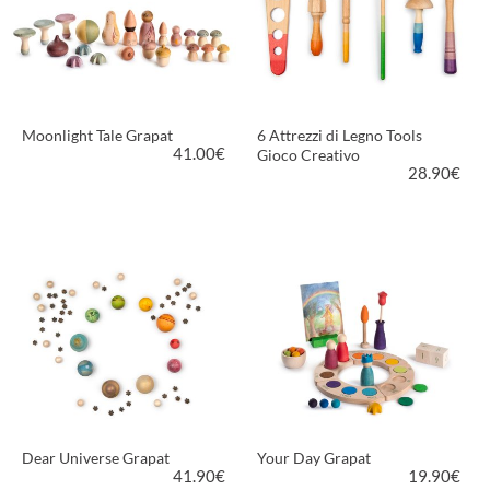
Moonlight Tale Grapat
6 Attrezzi di Legno Tools
41.00
€
Gioco Creativo
28.90
€
VEDI PRODOTTO
VEDI PRODOTTO
Dear Universe Grapat
Your Day Grapat
41.90
€
19.90
€