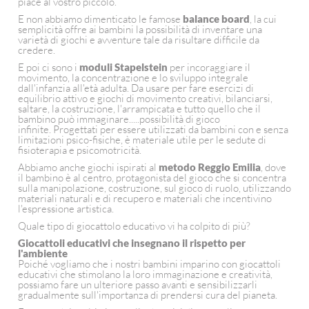
piace al vostro piccolo.
E non abbiamo dimenticato le famose
balance board
, la cui
semplicità offre ai bambini la possibilità di inventare una
varietà di giochi e avventure tale da risultare difficile da
credere.
E poi ci sono i
moduli Stapelstein
per incoraggiare il
movimento, la concentrazione e lo sviluppo integrale
dall'infanzia all'età adulta. Da usare per fare esercizi di
equilibrio attivo e giochi di movimento creativi, bilanciarsi,
saltare, la costruzione, l'arrampicata e tutto quello che il
bambino può immaginare.....possibilità di gioco
infinite. Progettati per essere utilizzati da bambini con e senza
limitazioni psico-fisiche, è materiale utile per le sedute di
fisioterapia e psicomotricità.
Abbiamo anche giochi ispirati al
metodo Reggio Emilia
, dove
il bambino è al centro, protagonista del gioco che si concentra
sulla manipolazione, costruzione, sul gioco di ruolo, utilizzando
materiali naturali e di recupero e materiali che incentivino
l'espressione artistica.
Quale tipo di giocattolo educativo vi ha colpito di più?
Giocattoli educativi che insegnano il rispetto per
l'ambiente
Poiché vogliamo che i nostri bambini imparino con giocattoli
educativi che stimolano la loro immaginazione e creatività,
possiamo fare un ulteriore passo avanti e sensibilizzarli
gradualmente sull'importanza di prendersi cura del pianeta.