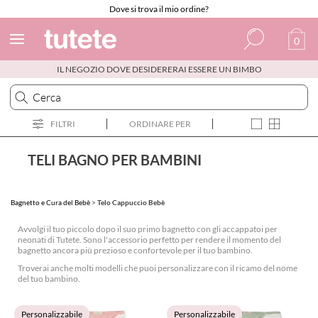
Dove si trova il mio ordine?
0
IL NEGOZIO DOVE DESIDERERAI ESSERE UN BIMBO
Spagnolo
Italiano
FILTRI
ORDINARE PER
Inglese
Portoghese
TELI BAGNO PER BAMBINI
Francese
Bagnetto e Cura del Bebè
>
Telo Cappuccio Bebè
Avvolgi il tuo piccolo dopo il suo primo bagnetto con gli accappatoi per
neonati di Tutete. Sono l'accessorio perfetto per rendere il momento del
bagnetto ancora più prezioso e confortevole per il tuo bambino.
Troverai anche molti modelli che puoi personalizzare con il ricamo del nome
del tuo bambino.
Personalizzabile
Personalizzabile