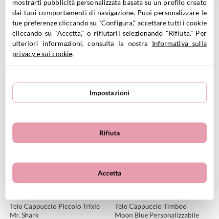
mostrarti pubblicità personalizzata basata su un profilo creato
dai tuoi comportamenti di navigazione. Puoi personalizzare le
tue preferenze cliccando su "Configura," accettare tutti i cookie
cliccando su "Accetta," o rifiutarli selezionando "Rifiuta." Per
ulteriori informazioni, consulta la nostra
Informativa sulla
privacy e sui cookie
.
Telo Cappuccio Piccolo Trixie
Telo Cappuccio Piccolo Trixie
Mr. Rabbit
Mr. Dino
32.99
€
32.99
€
Impostazioni
VEDI PRODOTTO
VEDI PRODOTTO
Personalizzabile
Rifiuta
Accetta
Telo Cappuccio Piccolo Trixie
Telo Cappuccio Timboo
Mr. Shark
Moon Blue Personalizzabile