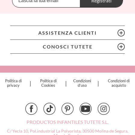
Registrati
BIBS
Bling2O
Bubblat Kids
Cam Cam
ASSISTENZA CLIENTI
Chilly’s Bottles
Citron
CONOSCI TUTETE
Connetix
Cottonmoose
Cristina de Jos'h
Dinkum Dolls
Politica di
Politica di
Condizioni
Condizioni di
|
|
|
Djeco
privacy
Cookies
d’uso
acquisto
Dock & Bay
Done by Deer
Ettetete
Fresk
Grapat
PRODUCTOS INFANTILES TUTETE S.L.
Grech & Co
C/ Yecla 10, Pol.industrial La Polvorista,
30500 Molina de Segura,
Haba