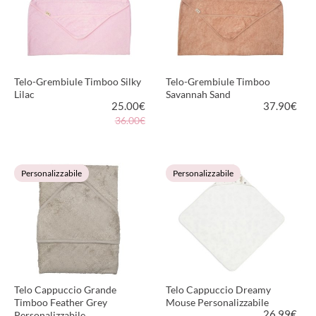
Telo-Grembiule Timboo Silky
Telo-Grembiule Timboo
Lilac
Savannah Sand
25.00
€
37.90
€
36.00€
VEDI PRODOTTO
VEDI PRODOTTO
Personalizzabile
Personalizzabile
Telo Cappuccio Grande
Telo Cappuccio Dreamy
Timboo Feather Grey
Mouse Personalizzabile
26.99
€
Personalizzabile