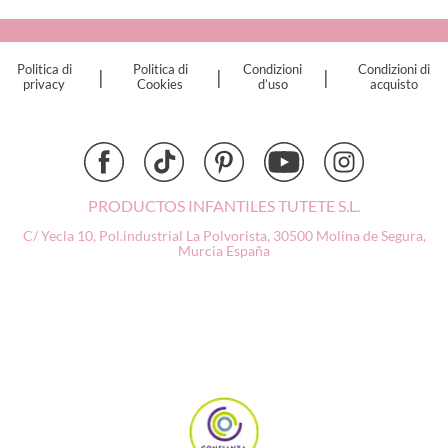
Cristina de Jos'h
Dinkum Dolls
Politica di
Politica di
Condizioni
Condizioni di
|
|
|
Djeco
privacy
Cookies
d’uso
acquisto
Dock & Bay
Done by Deer
Ettetete
Fresk
Grapat
PRODUCTOS INFANTILES TUTETE S.L.
Grech & Co
C/ Yecla 10, Pol.industrial La Polvorista,
30500 Molina de Segura,
Haba
Murcia
España
Hape
Hello Hossy
Herobility
JaBaDaBaDo AB
Janod
KiddiKutter
Kids Concept