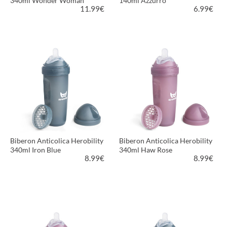
340ml Wonder Woman
140ml Azzurro
11.99
€
6.99
€
VEDI PRODOTTO
VEDI PRODOTTO
Biberon Anticolica Herobility
Biberon Anticolica Herobility
340ml Iron Blue
340ml Haw Rose
8.99
€
8.99
€
VEDI PRODOTTO
VEDI PRODOTTO