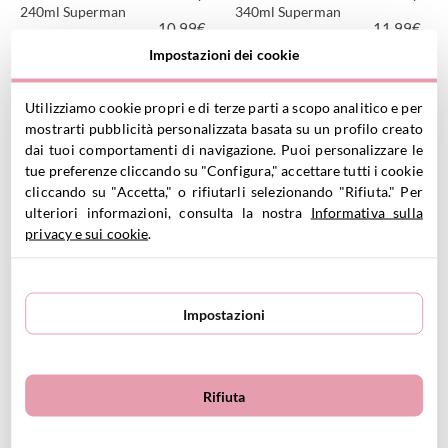
240ml Superman
340ml Superman
10.99
€
11.99
€
Impostazioni dei cookie
Utilizziamo cookie propri e di terze parti a scopo analitico e per
VEDI PRODOTTO
VEDI PRODOTTO
mostrarti pubblicità personalizzata basata su un profilo creato
dai tuoi comportamenti di navigazione. Puoi personalizzare le
tue preferenze cliccando su "Configura," accettare tutti i cookie
cliccando su "Accetta," o rifiutarli selezionando "Rifiuta." Per
ulteriori informazioni, consulta la nostra
Informativa sulla
privacy e sui cookie
.
Biberon Anticolica Herobility
Biberon Anticolica Herobility
140ml Verde Scuro
240ml Verde Scuro
Impostazioni
6.99
€
7.99
€
Rifiuta
VEDI PRODOTTO
VEDI PRODOTTO