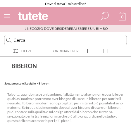
Dove si trova il mio ordine?
0
IL NEGOZIO DOVE DESIDERERAI ESSERE UN BIMBO
Spagnolo
Italiano
FILTRI
ORDINARE PER
Inglese
Portoghese
BIBERON
Francese
Svezzamento e Stoviglie
>
Biberon
Talvolta, quando nasce un bambino, l'allattamento al seno non è possibile per
qualsiasi motivo e potremmo aver bisogno di usare un biberon per nutrire il
neonato. I biberon moderni sono progettati per imitare il più possibile il seno
materno. Se in qualsiasi momento dovessi aver bisogno di usare un biberon,
puoi contare sulla qualità e sul design offerti dai biberon che Tutete ha
selezionato per te tra le migliori marche più all'avanguardia nello studio di
questo delicato accessorio per i più piccoli.