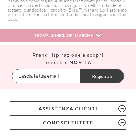
bambino o come regalo. Abbiamo selezionato per te i modelli
più ricercati dei brand più all'avanguardia nello studio delle
tettarelle anticolica, Herobility, Bibs, Twisthake, Lovi sapranno
offrirti il biberon perfetto per il soddisfare le esigenze del tuo
bebè.
TROVA LE MIGLIORI MARCHE
Así
Prendi ispirazione e scopri
Babiators
le nostre
NOVITÀ
Banana Panda
Banwood
Registrati
BIBS
Bling2O
Bubblat Kids
Cam Cam
ASSISTENZA CLIENTI
Chilly’s Bottles
Citron
CONOSCI TUTETE
Connetix
Cottonmoose