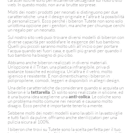
caratteristiche sono perfettamente dettagliate sul nostro sito
web. In questo modo, non avrai brutte sorprese.
Molti dei nostri prodotti per neonati si distinguono per due
caratteristiche: una è il design originale e l'altra è la possibilità
di personalizzarli. Ecco perché i biberon Tutete non sono solo
un'ottima opzione per i genitori, ma anche per chiunque cerchi
un regalo per un neonato.
Sul nostro sito web puoi trovare diversi modelli di biberon con
diverse capacità per soddisfare le esigenze del tuo bambino.
Quelli più piccoli saranno molto utili all'inizio o per portare
l'acqua quando sei fuori casa, e quelli più grandi per quando il
tuo bambino ha bisogno di più cibo.
Abbiamo anche biberon realizzati in diversi materiali.
Un'opzione è il Tritan, una plastica infrangibile, priva di
sostanze tossiche ed ecologica. Un'altra è il vetro, molto
igienico e resistente. E non dimentichiamo i biberon in
polipropilene, comodi, leggeri e disponibili in allegri design.
Una delle caratteristiche da considerare quando si acquista un
biberon è la
tettarella
. Di solito sono realizzate in silicone, ed
è una buona idea sceglierne una
anti-colica
. Le coliche sono
un problema molto comune nei neonati e causano molto
disagio. Ecco perché è importante tenerlo a mente.
Sebbene molti dei nostri modelli siano lavabili in lavastoviglie
e tutti facili da pulire, offriamo anche sterilizzatori per una
pulizia sicura al 100%.
I biberon che trovi su Tutete sono la scelta perfetta per il tuo