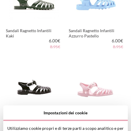
Sandali Ragnetto Infantili
Sandali Ragnetto Infantili
Kaki
Azzurro Pastello
6.00
€
6.00
€
8.95€
8.95€
VEDI PRODOTTO
VEDI PRODOTTO
Impostazioni dei cookie
Sandali Ragnetto Infantili
Sandali Ragnetto Infantili
Nero
Rosa
6.00
€
6.00
€
Utilizziamo cookie propri e di terze parti a scopo analitico e per