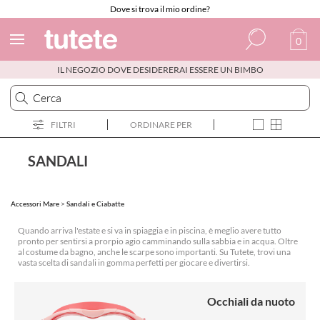
Dove si trova il mio ordine?
0
IL NEGOZIO DOVE DESIDERERAI ESSERE UN BIMBO
Spagnolo
Italiano
FILTRI
ORDINARE PER
Inglese
Portoghese
SANDALI
Francese
Accessori Mare
>
Sandali e Ciabatte
Quando arriva l'estate e si va in spiaggia e in piscina, è meglio avere tutto
pronto per sentirsi a prorpio agio camminando sulla sabbia e in acqua. Oltre
al costume da bagno, anche le scarpe sono importanti. Su Tutete, trovi una
vasta scelta di sandali in gomma perfetti per giocare e divertirsi.
Occhiali da nuoto