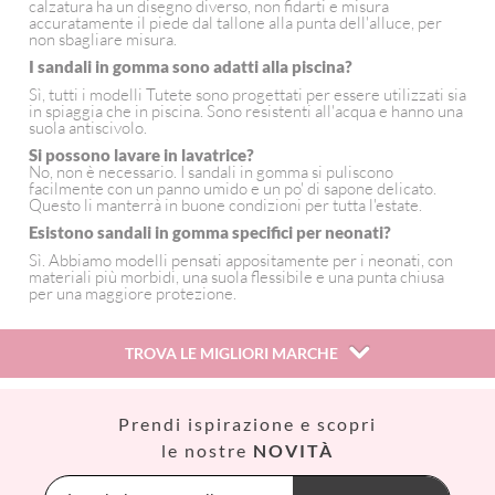
calzatura ha un disegno diverso, non fidarti e misura
accuratamente il piede dal tallone alla punta dell'alluce, per
non sbagliare misura.
I sandali in gomma sono adatti alla piscina?
Sì, tutti i modelli Tutete sono progettati per essere utilizzati sia
in spiaggia che in piscina. Sono resistenti all'acqua e hanno una
suola antiscivolo.
Si possono lavare in lavatrice?
No, non è necessario. I sandali in gomma si puliscono
facilmente con un panno umido e un po' di sapone delicato.
Questo li manterrà in buone condizioni per tutta l'estate.
Esistono sandali in gomma specifici per neonati?
Sì. Abbiamo modelli pensati appositamente per i neonati, con
materiali più morbidi, una suola flessibile e una punta chiusa
per una maggiore protezione.
TROVA LE MIGLIORI MARCHE
Así
Prendi ispirazione e scopri
Babiators
le nostre
NOVITÀ
Banana Panda