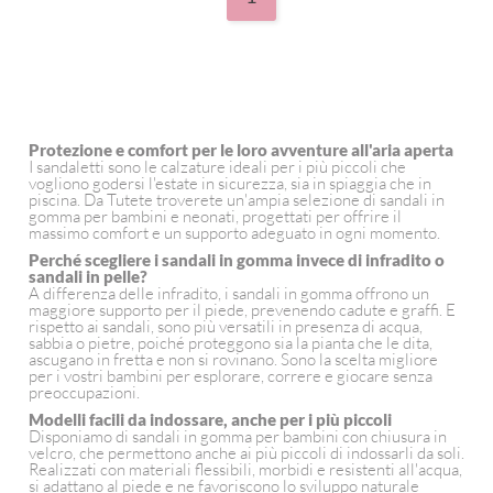
Protezione e comfort per le loro avventure all'aria aperta
I sandaletti sono le calzature ideali per i più piccoli che
vogliono godersi l'estate in sicurezza, sia in spiaggia che in
piscina. Da Tutete troverete un'ampia selezione di sandali in
gomma per bambini e neonati, progettati per offrire il
massimo comfort e un supporto adeguato in ogni momento.
Perché scegliere i sandali in gomma invece di infradito o
sandali in pelle?
A differenza delle infradito, i sandali in gomma offrono un
maggiore supporto per il piede, prevenendo cadute e graffi. E
rispetto ai sandali, sono più versatili in presenza di acqua,
sabbia o pietre, poiché proteggono sia la pianta che le dita,
ascugano in fretta e non si rovinano. Sono la scelta migliore
per i vostri bambini per esplorare, correre e giocare senza
preoccupazioni.
Modelli facili da indossare, anche per i più piccoli
Disponiamo di sandali in gomma per bambini con chiusura in
velcro, che permettono anche ai più piccoli di indossarli da soli.
Realizzati con materiali flessibili, morbidi e resistenti all'acqua,
si adattano al piede e ne favoriscono lo sviluppo naturale