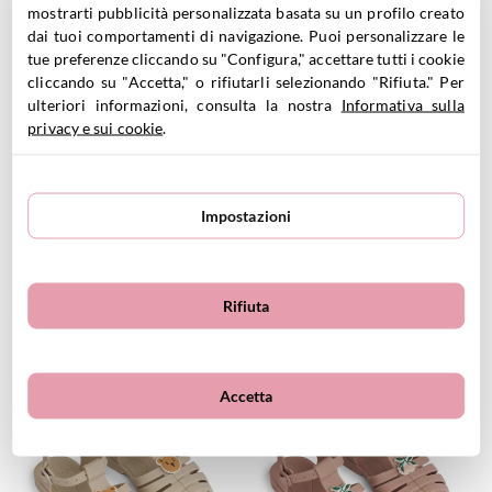
8.95€
8.95€
mostrarti pubblicità personalizzata basata su un profilo creato
dai tuoi comportamenti di navigazione. Puoi personalizzare le
tue preferenze cliccando su "Configura," accettare tutti i cookie
VEDI PRODOTTO
VEDI PRODOTTO
cliccando su "Accetta," o rifiutarli selezionando "Rifiuta." Per
ulteriori informazioni, consulta la nostra
Informativa sulla
privacy e sui cookie
.
Impostazioni
Sandaletti New Bre Pure Sky
Sandaletti Bre Riverside
10.00
€
20.00
€
Rifiuta
25.00€
29.00€
Accetta
VEDI PRODOTTO
VEDI PRODOTTO