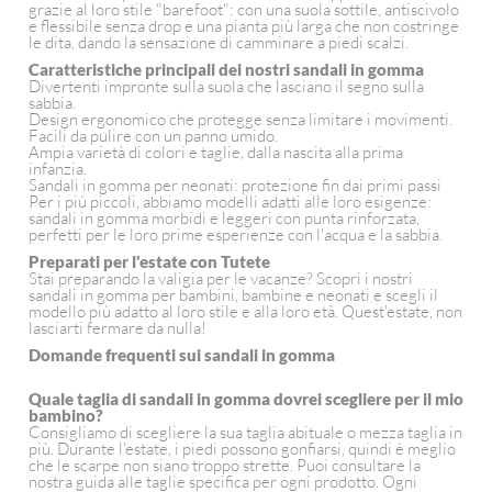
grazie al loro stile "barefoot": con una suola sottile, antiscivolo
e flessibile senza drop e una pianta più larga che non costringe
le dita, dando la sensazione di camminare a piedi scalzi.
Caratteristiche principali dei nostri sandali in gomma
Divertenti impronte sulla suola che lasciano il segno sulla
sabbia.
Design ergonomico che protegge senza limitare i movimenti.
Facili da pulire con un panno umido.
Ampia varietà di colori e taglie, dalla nascita alla prima
infanzia.
Sandali in gomma per neonati: protezione fin dai primi passi
Per i più piccoli, abbiamo modelli adatti alle loro esigenze:
sandali in gomma morbidi e leggeri con punta rinforzata,
perfetti per le loro prime esperienze con l'acqua e la sabbia.
Preparati per l'estate con Tutete
Stai preparando la valigia per le vacanze? Scopri i nostri
sandali in gomma per bambini, bambine e neonati e scegli il
modello più adatto al loro stile e alla loro età. Quest'estate, non
lasciarti fermare da nulla!
Domande frequenti sui sandali in gomma
Quale taglia di sandali in gomma dovrei scegliere per il mio
bambino?
Consigliamo di scegliere la sua taglia abituale o mezza taglia in
più. Durante l'estate, i piedi possono gonfiarsi, quindi è meglio
che le scarpe non siano troppo strette. Puoi consultare la
nostra guida alle taglie specifica per ogni prodotto. Ogni