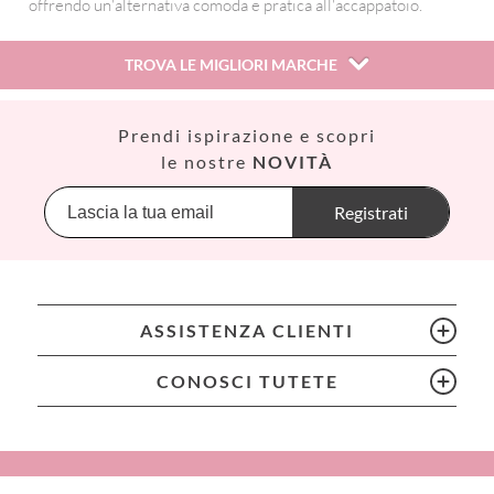
offrendo un'alternativa comoda e pratica all'accappatoio.
TROVA LE MIGLIORI MARCHE
Así
Prendi ispirazione e scopri
Babiators
le nostre
NOVITÀ
Banana Panda
Banwood
Registrati
BIBS
Bling2O
Bubblat Kids
Cam Cam
ASSISTENZA CLIENTI
Chilly’s Bottles
Citron
CONOSCI TUTETE
Connetix
Cottonmoose
Cristina de Jos'h
Dinkum Dolls