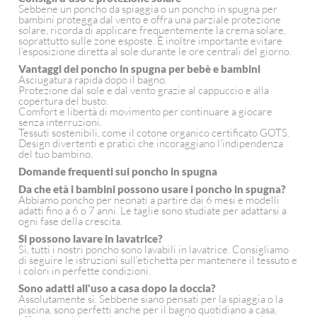
Sebbene un poncho da spiaggia o un poncho in spugna per
bambini protegga dal vento e offra una parziale protezione
solare, ricorda di applicare frequentemente la crema solare,
soprattutto sulle zone esposte. È inoltre importante evitare
l'esposizione diretta al sole durante le ore centrali del giorno.
Vantaggi dei poncho in spugna per bebè e bambini
Asciugatura rapida dopo il bagno.
Protezione dal sole e dal vento grazie al cappuccio e alla
copertura del busto.
Comfort e libertà di movimento per continuare a giocare
senza interruzioni.
Tessuti sostenibili, come il cotone organico certificato GOTS.
Design divertenti e pratici che incoraggiano l'indipendenza
del tuo bambino.
Domande frequenti sui poncho in spugna
Da che età i bambini possono usare i poncho in spugna?
Abbiamo poncho per neonati a partire dai 6 mesi e modelli
adatti fino a 6 o 7 anni. Le taglie sono studiate per adattarsi a
ogni fase della crescita.
Si possono lavare in lavatrice?
Sì, tutti i nostri poncho sono lavabili in lavatrice. Consigliamo
di seguire le istruzioni sull'etichetta per mantenere il tessuto e
i colori in perfette condizioni.
Sono adatti all'uso a casa dopo la doccia?
Assolutamente sì. Sebbene siano pensati per la spiaggia o la
piscina, sono perfetti anche per il bagno quotidiano a casa,