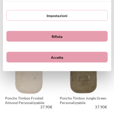
Impostazioni
Poncho Timboo Moon Blue
Poncho Timboo Misty Rose
Personalizzabile
Personalizzabile
37.90
€
37.90
€
Rifiuta
VEDI PRODOTTO
VEDI PRODOTTO
Personalizzabile
Personalizzabile
Accetta
Poncho Timboo Frosted
Poncho Timboo Jungle Green
Almond Personalizzabile
Personalizzabile
37.90
€
37.90
€