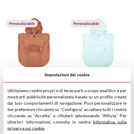
VEDI PRODOTTO
VEDI PRODOTTO
Personalizzabile
Personalizzabile
Poncho Timboo Apricot
Poncho Timboo Riviera Blue
Impostazioni dei cookie
Blush Personalizzabile
Personalizzabile
24.00
€
37.90
€
34.90€
Utilizziamo cookie propri e di terze parti a scopo analitico e per
mostrarti pubblicità personalizzata basata su un profilo creato
dai tuoi comportamenti di navigazione. Puoi personalizzare le
VEDI PRODOTTO
VEDI PRODOTTO
tue preferenze cliccando su "Configura," accettare tutti i cookie
Personalizzabile
Personalizzabile
cliccando su "Accetta," o rifiutarli selezionando "Rifiuta." Per
ulteriori informazioni, consulta la nostra
Informativa sulla
privacy e sui cookie
.