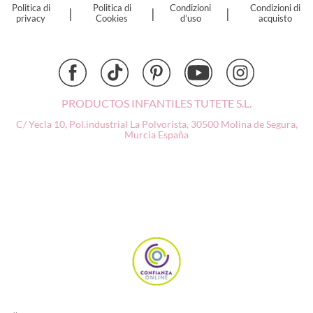
Politica di
Politica di
Condizioni
Condizioni di
|
|
|
Djeco
privacy
Cookies
d’uso
acquisto
Dock & Bay
Done by Deer
Ettetete
Fresk
Grapat
PRODUCTOS INFANTILES TUTETE S.L.
Grech & Co
C/ Yecla 10, Pol.industrial La Polvorista,
30500 Molina de Segura,
Haba
Murcia
España
Hape
Hello Hossy
Herobility
JaBaDaBaDo AB
Janod
KiddiKutter
Kids Concept
Konges Slojd
La nina
Lassig