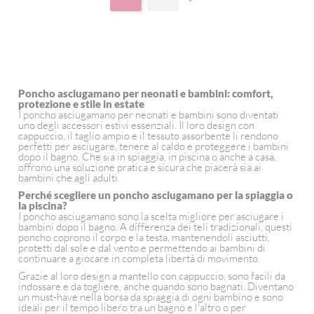
Poncho asciugamano per neonati e bambini: comfort,
protezione e stile in estate
I poncho asciugamano per neonati e bambini sono diventati
uno degli accessori estivi essenziali. Il loro design con
cappuccio, il taglio ampio e il tessuto assorbente li rendono
perfetti per asciugare, tenere al caldo e proteggere i bambini
dopo il bagno. Che sia in spiaggia, in piscina o anche a casa,
offrono una soluzione pratica e sicura che piacerà sia ai
bambini che agli adulti.
Perché scegliere un poncho asciugamano per la spiaggia o
la piscina?
I poncho asciugamano sono la scelta migliore per asciugare i
bambini dopo il bagno. A differenza dei teli tradizionali, questi
poncho coprono il corpo e la testa, mantenendoli asciutti,
protetti dal sole e dal vento e permettendo ai bambini di
continuare a giocare in completa libertà di movimento.
Grazie al loro design a mantello con cappuccio, sono facili da
indossare e da togliere, anche quando sono bagnati. Diventano
un must-have nella borsa da spiaggia di ogni bambino e sono
ideali per il tempo libero tra un bagno e l'altro o per