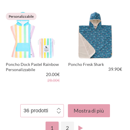
VEDI PRODOTTO
VEDI PRODOTTO
Personalizzabile
Poncho Dock Pastel Rainbow
Poncho Fresk Shark
39.90
€
Personalizzabile
20.00
€
28.00€
VEDI PRODOTTO
VEDI PRODOTTO
Mostra di più
1
2