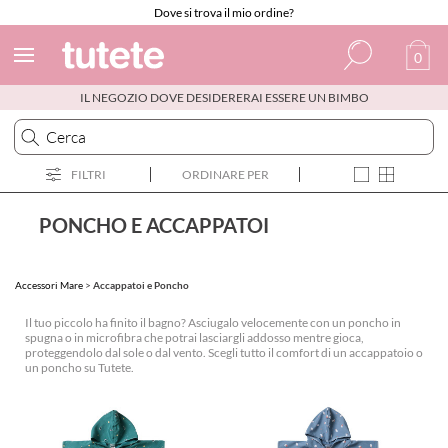
Dove si trova il mio ordine?
0
IL NEGOZIO DOVE DESIDERERAI ESSERE UN BIMBO
Spagnolo
Italiano
FILTRI
ORDINARE PER
Inglese
Portoghese
PONCHO E ACCAPPATOI
Francese
Accessori Mare
>
Accappatoi e Poncho
Il tuo piccolo ha finito il bagno? Asciugalo velocemente con un poncho in
spugna o in microfibra che potrai lasciargli addosso mentre gioca,
proteggendolo dal sole o dal vento. Scegli tutto il comfort di un accappatoio o
un poncho su Tutete.