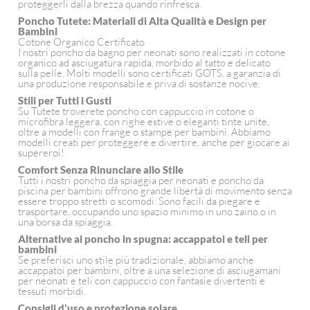
proteggerli dalla brezza quando rinfresca.
Poncho Tutete: Materiali di Alta Qualità e Design per
Bambini
Cotone Organico Certificato
I nostri poncho da bagno per neonati sono realizzati in cotone
organico ad asciugatura rapida, morbido al tatto e delicato
sulla pelle. Molti modelli sono certificati GOTS, a garanzia di
una produzione responsabile e priva di sostanze nocive.
Stili per Tutti i Gusti
Su Tutete troverete poncho con cappuccio in cotone o
microfibra leggera, con righe estive o eleganti tinte unite,
oltre a modelli con frange o stampe per bambini. Abbiamo
modelli creati per proteggere e divertire, anche per giocare ai
supereroi!
Comfort Senza Rinunciare allo Stile
Tutti i nostri poncho da spiaggia per neonati e poncho da
piscina per bambini offrono grande libertà di movimento senza
essere troppo stretti o scomodi. Sono facili da piegare e
trasportare, occupando uno spazio minimo in uno zaino o in
una borsa da spiaggia.
Alternative ai poncho in spugna: accappatoi e teli per
bambini
Se preferisci uno stile più tradizionale, abbiamo anche
accappatoi per bambini, oltre a una selezione di asciugamani
per neonati e teli con cappuccio con fantasie divertenti e
tessuti morbidi.
Consigli d'uso e protezione solare