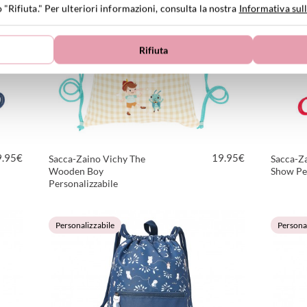
Personalizzabile
Personal
o "Rifiuta." Per ulteriori informazioni, consulta la nostra
Informativa sull
Rifiuta
9.95
€
19.95
€
Sacca-Zaino Vichy The
Sacca-Za
Wooden Boy
Show Per
Personalizzabile
VEDI PRODOTTO
Personalizzabile
Personal