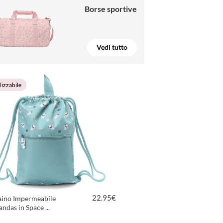
Borse sportive
Vedi tutto
izzabile
22.95
€
aino Impermeabile
ndas in Space ...