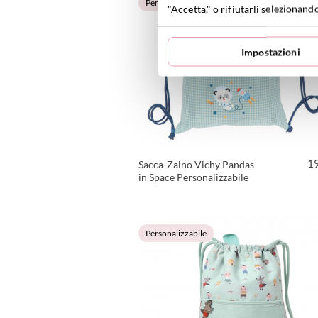
Personalizzabile
"Accetta," o rifiutarli selezionand
Impostazioni
1
Sacca-Zaino Vichy Pandas
in Space Personalizzabile
VEDI PRODOTTO
Personalizzabile