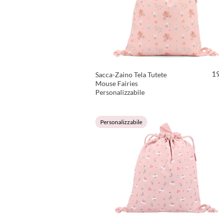
1
Sacca-Zaino Tela Tutete
Mouse Fairies
Personalizzabile
VEDI PRODOTTO
Personalizzabile