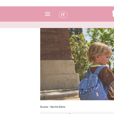
Spagnolo
Italiano
Inglese
Portoghese
Francese
Scuola
>
Sacche Zaino