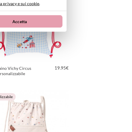
izzabile
a privacy e sui cookie
.
Accetta
19.95
€
ino Vichy Circus
sonalizzabile
VEDI PRODOTTO
izzabile