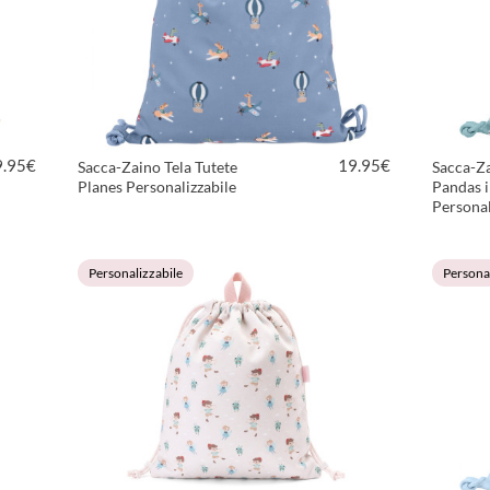
9.95
€
19.95
€
Sacca-Zaino Tela Tutete
Sacca-Za
Planes Personalizzabile
Pandas i
Personal
VEDI PRODOTTO
Personalizzabile
Personal