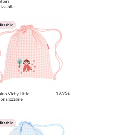
tters
izzabile
VEDI PRODOTTO
izzabile
19.95
€
ino Vichy Little
onalizzabile
VEDI PRODOTTO
izzabile