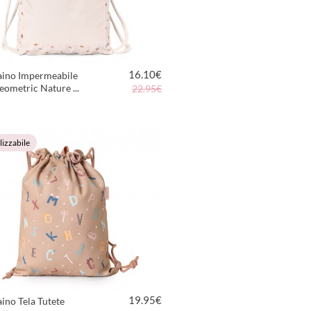
16.10
€
aino Impermeabile
eometric Nature ...
22.95€
VEDI PRODOTTO
izzabile
19.95
€
ino Tela Tutete