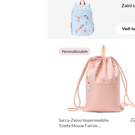
Zaini 
Vedi t
Personalizzabile
2
Sacca-Zaino Impermeabile
Tutete Mouse Fairies ...