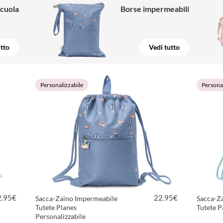
scuola
Borse impermeabili
utto
Vedi tutto
Personalizzabile
Personal
2.95
€
22.95
€
Sacca-Zaino Impermeabile
Sacca-Z
Tutete Planes
Tutete Pa
Personalizzabile