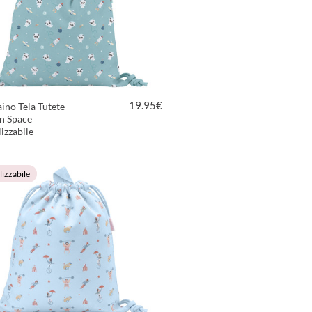
19.95
€
ino Tela Tutete
n Space
izzabile
VEDI PRODOTTO
izzabile