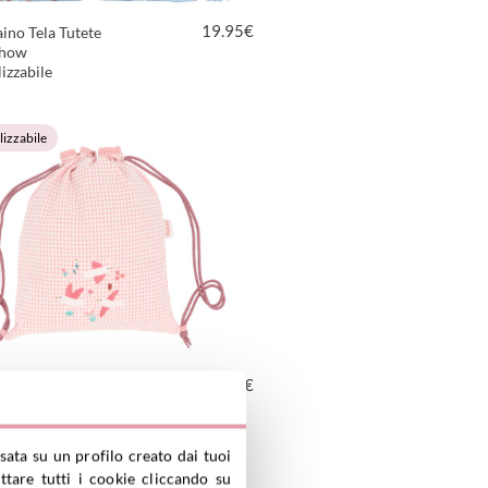
19.95
€
ino Tela Tutete
Show
izzabile
VEDI PRODOTTO
izzabile
19.95
€
aino Vichy Blossom
rsonalizzabile
sata su un profilo creato dai tuoi
VEDI PRODOTTO
tare tutti i cookie cliccando su