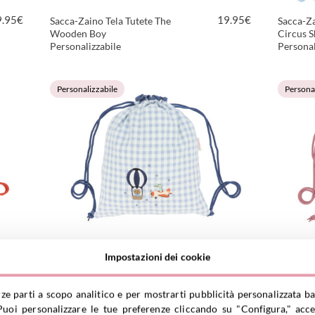
9.95
€
19.95
€
Sacca-Zaino Tela Tutete The
Sacca-Za
Wooden Boy
Circus 
Personalizzabile
Personal
VEDI PRODOTTO
Personalizzabile
Personal
9.95
€
19.95
€
Sacca-Zaino Vichy Planes
Sacca-Z
Impostazioni dei cookie
Personalizzabile
Birds Pe
rze parti a scopo analitico e per mostrarti pubblicità personalizzata ba
VEDI PRODOTTO
uoi personalizzare le tue preferenze cliccando su "Configura," accet