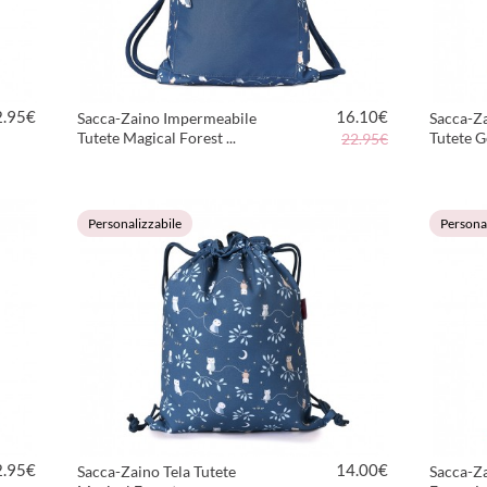
2.95
€
16.10
€
Sacca-Zaino Impermeabile
Sacca-Z
Tutete Magical Forest ...
Tutete G
22.95€
VEDI PRODOTTO
Personalizzabile
Personal
2.95
€
14.00
€
Sacca-Zaino Tela Tutete
Sacca-Za