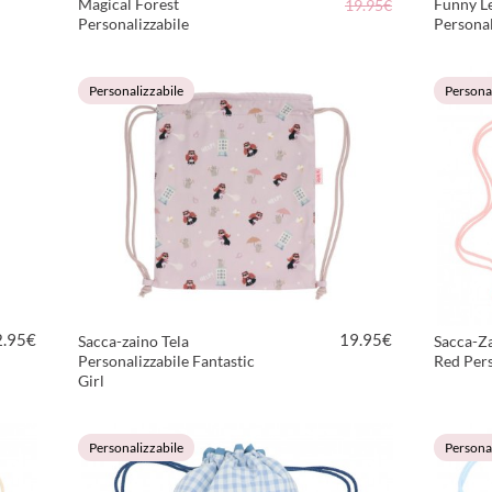
Magical Forest
Funny Le
19.95€
Personalizzabile
Personal
VEDI PRODOTTO
Personalizzabile
Personal
2.95
€
19.95
€
Sacca-zaino Tela
Sacca-Za
Personalizzabile Fantastic
Red Pers
Girl
VEDI PRODOTTO
Personalizzabile
Personal