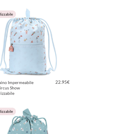
VEDI PRODOTTO
izzabile
22.95
€
aino Impermeabile
Circus Show
izzabile
VEDI PRODOTTO
izzabile