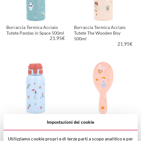
Borraccia Termica Acciaio
Borraccia Termica Acciaio
Tutete Pandas in Space 500ml
Tutete The Wooden Boy
21.95
€
500ml
21.95
€
VEDI PRODOTTO
VEDI PRODOTTO
Borraccia Termica Acciaio
Spazzola Capelli Tutete
Impostazioni dei cookie
Tutete Circus Show 500ml
Mouse Fairies
21.95
€
7.95
€
Utilizziamo cookie propri e di terze parti a scopo analitico e per