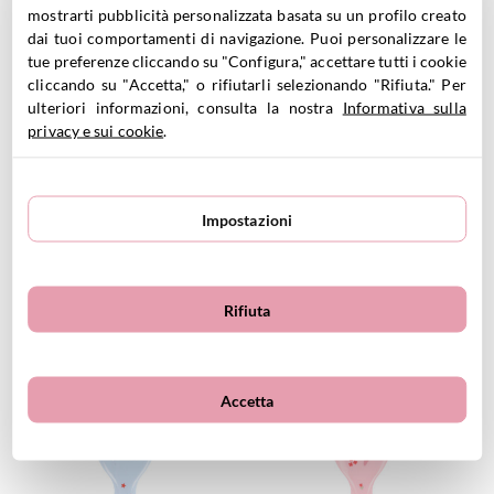
mostrarti pubblicità personalizzata basata su un profilo creato
dai tuoi comportamenti di navigazione. Puoi personalizzare le
VEDI PRODOTTO
VEDI PRODOTTO
tue preferenze cliccando su "Configura," accettare tutti i cookie
cliccando su "Accetta," o rifiutarli selezionando "Rifiuta." Per
ulteriori informazioni, consulta la nostra
Informativa sulla
privacy e sui cookie
.
Impostazioni
Spazzola Capelli Tutete
Spazzola Capelli Tutete The
Planes
Wooden Boy
7.95
€
7.95
€
Rifiuta
VEDI PRODOTTO
VEDI PRODOTTO
Accetta