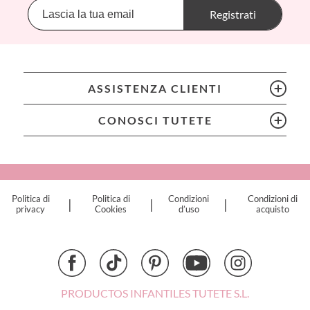
Banwood
Registrati
BIBS
Bling2O
Bubblat Kids
Cam Cam
ASSISTENZA CLIENTI
Chilly’s Bottles
Citron
CONOSCI TUTETE
Connetix
Cottonmoose
Cristina de Jos'h
Dinkum Dolls
Politica di
Politica di
Condizioni
Condizioni di
|
|
|
Djeco
privacy
Cookies
d’uso
acquisto
Dock & Bay
Done by Deer
Ettetete
Fresk
Grapat
PRODUCTOS INFANTILES TUTETE S.L.
Grech & Co