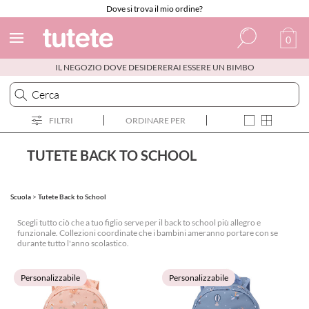
Dove si trova il mio ordine?
0
IL NEGOZIO DOVE DESIDERERAI ESSERE UN BIMBO
Spagnolo
Italiano
FILTRI
ORDINARE PER
Inglese
Portoghese
TUTETE BACK TO SCHOOL
Francese
Scuola
>
Tutete Back to School
Scegli tutto ciò che a tuo figlio serve per il back to school più allegro e
funzionale. Collezioni coordinate che i bambini ameranno portare con se
durante tutto l'anno scolastico.
Personalizzabile
Personalizzabile