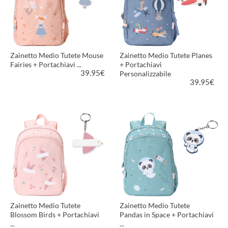
Zainetto Medio Tutete Mouse
Zainetto Medio Tutete Planes
Fairies + Portachiavi ...
+ Portachiavi
39.95
€
Personalizzabile
39.95
€
VEDI PRODOTTO
VEDI PRODOTTO
Zainetto Medio Tutete
Zainetto Medio Tutete
Blossom Birds + Portachiavi
Pandas in Space + Portachiavi
...
...