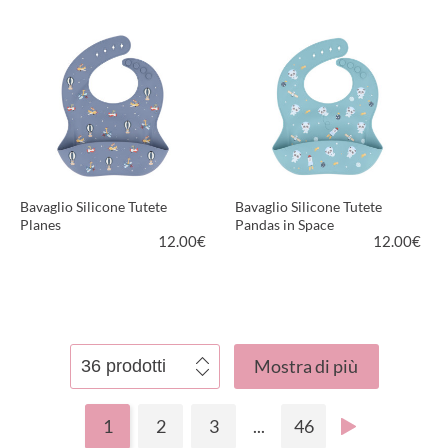
VEDI PRODOTTO
VEDI PRODOTTO
Bavaglio Silicone Tutete
Bavaglio Silicone Tutete
Planes
Pandas in Space
12.00
€
12.00
€
VEDI PRODOTTO
VEDI PRODOTTO
Mostra di più
1
2
3
...
46