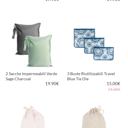
VEDI PRODOTTO
VEDI PRODOTTO
2 Sacche Impermeabili Verde
3 Buste Riutilizzabili Travel
Sage Charcoal
Blue Tie Die
19.90
€
15.00
€
21.00€
VEDI PRODOTTO
VEDI PRODOTTO