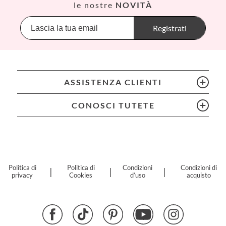
Babiators
le nostre
NOVITÀ
Banana Panda
Banwood
Registrati
BIBS
Bling2O
Bubblat Kids
Cam Cam
ASSISTENZA CLIENTI
Chilly’s Bottles
Citron
CONOSCI TUTETE
Connetix
Cottonmoose
Cristina de Jos'h
Dinkum Dolls
Djeco
Politica di
Politica di
Condizioni
Condizioni di
|
|
|
privacy
Cookies
d’uso
acquisto
Dock & Bay
Done by Deer
Ettetete
Fresk