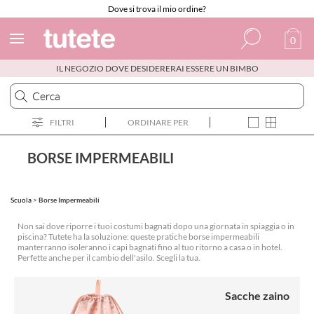
Dove si trova il mio ordine?
0
IL NEGOZIO DOVE DESIDERERAI ESSERE UN BIMBO
Spagnolo
Italiano
FILTRI
ORDINARE PER
Inglese
Portoghese
BORSE IMPERMEABILI
Francese
Scuola
>
Borse Impermeabili
Non sai dove riporre i tuoi costumi bagnati dopo una giornata in spiaggia o in
piscina? Tutete ha la soluzione: queste pratiche borse impermeabili
manterranno isoleranno i capi bagnati fino al tuo ritorno a casa o in hotel.
Perfette anche per il cambio dell'asilo. Scegli la tua.
Sacche zaino