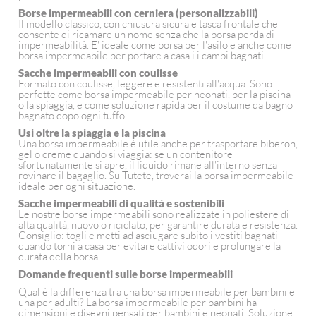
Borse impermeabili con cerniera (personalizzabili)
Il modello classico, con chiusura sicura e tasca frontale che
consente di ricamare un nome senza che la borsa perda di
impermeabilità. E' ideale come borsa per l'asilo e anche come
borsa impermeabile per portare a casa i i cambi bagnati.
Sacche impermeabili con coulisse
Formato con coulisse, leggere e resistenti all'acqua. Sono
perfette come borsa impermeabile per neonati, per la piscina
o la spiaggia, e come soluzione rapida per il costume da bagno
bagnato dopo ogni tuffo.
Usi oltre la spiaggia e la piscina
Una borsa impermeabile è utile anche per trasportare biberon,
gel o creme quando si viaggia: se un contenitore
sfortunatamente si apre, il liquido rimane all'interno senza
rovinare il bagaglio. Su Tutete, troverai la borsa impermeabile
ideale per ogni situazione.
Sacche impermeabili di qualità e sostenibili
Le nostre borse impermeabili sono realizzate in poliestere di
alta qualità, nuovo o riciclato, per garantire durata e resistenza.
Consiglio: togli e metti ad asciugare subito i vestiti bagnati
quando torni a casa per evitare cattivi odori e prolungare la
durata della borsa.
Domande frequenti sulle borse impermeabili
Qual è la differenza tra una borsa impermeabile per bambini e
una per adulti? La borsa impermeabile per bambini ha
dimensioni e disegni pensati per bambini e neonati. Soluzione