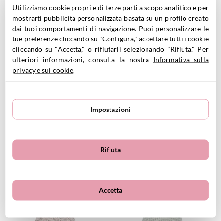
Utilizziamo cookie propri e di terze parti a scopo analitico e per
mostrarti pubblicità personalizzata basata su un profilo creato
dai tuoi comportamenti di navigazione. Puoi personalizzare le
VEDI PRODOTTO
VEDI PRODOTTO
tue preferenze cliccando su "Configura," accettare tutti i cookie
cliccando su "Accetta," o rifiutarli selezionando "Rifiuta." Per
ulteriori informazioni, consulta la nostra
Informativa sulla
privacy e sui cookie
.
Impostazioni
Sacca Impermeabile Wild
Sacca Impermeabile Hanami
12.50
€
Flower
12.50
€
Rifiuta
VEDI PRODOTTO
VEDI PRODOTTO
Accetta