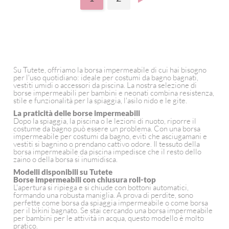
Su Tutete, offriamo la borsa impermeabile di cui hai bisogno
per l'uso quotidiano: ideale per costumi da bagno bagnati,
vestiti umidi o accessori da piscina. La nostra selezione di
borse impermeabili per bambini e neonati combina resistenza,
stile e funzionalità per la spiaggia, l'asilo nido e le gite.
La praticità delle borse impermeabili
Dopo la spiaggia, la piscina o le lezioni di nuoto, riporre il
costume da bagno può essere un problema. Con una borsa
impermeabile per costumi da bagno, eviti che asciugamani e
vestiti si bagnino o prendano cattivo odore. Il tessuto della
borsa impermeabile da piscina impedisce che il resto dello
zaino o della borsa si inumidisca.
Modelli disponibili su Tutete
Borse impermeabili con chiusura roll-top
L'apertura si ripiega e si chiude con bottoni automatici,
formando una robusta maniglia. A prova di perdite, sono
perfette come borsa da spiaggia impermeabile o come borsa
per il bikini bagnato. Se stai cercando una borsa impermeabile
per bambini per le attività in acqua, questo modello è molto
pratico.