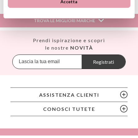
Accetta
Información sobre el fabricante y/o importador/distribuidor
dentro de la UE, que garantiza que el producto cumple con
los requisitos y regulaciones de acuerdo con la legislación
TROVA LE MIGLIORI MARCHE
sobre Seguridad General de Productos (GPSR).
Productos Infantiles Tutete S.L.
Dirección: C/ Yecla 10, Polígono industrial La Polvorista,
Así
Prendi ispirazione e scopri
30500, Molina de Segura, Murcia
Babiators
le nostre
NOVITÀ
dpd@tutete.com
Banana Panda
Banwood
Registrati
BIBS
Bling2O
Bubblat Kids
Cam Cam
ASSISTENZA CLIENTI
Chilly’s Bottles
Citron
CONOSCI TUTETE
Connetix
Cottonmoose
Cristina de Jos'h
Dinkum Dolls