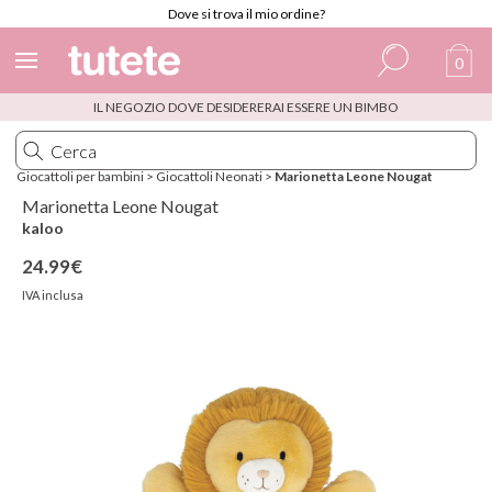
Dove si trova il mio ordine?
0
IL NEGOZIO DOVE DESIDERERAI ESSERE UN BIMBO
Spagnolo
Italiano
Giocattoli per bambini
>
Giocattoli Neonati
>
Marionetta Leone Nougat
Inglese
Marionetta Leone Nougat
kaloo
Portoghese
24.99€
Francese
IVA inclusa