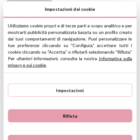
Leggere E Raccontare
Impostazioni dei cookie
Utilizziamo cookie propri e di terze parti a scopo analitico e per
mostrarti pubblicità personalizzata basata su un profilo creato
Peluche morbido di Kaloo con lo spazio aperto per infilare la mano
dai tuoi comportamenti di navigazione. Puoi personalizzare le
ed animare il racconto della buonanotte.
tue preferenze cliccando su "Configura," accettare tutti i
Ideale como regalo per i neonati.
cookie cliccando su "Accetta," o rifiutarli selezionando "Rifiuta."
Per ulteriori informazioni, consulta la nostra
Informativa sulla
CARATTERISTICHE
privacy e sui cookie
.
Composizione: cotone e poliestere
Misura: h. 24cm
Lavabile a 30º detergente delicato, non usare ammorbidente
Impostazioni
Misura marionetta per mano adulta
Dalla nascita
(*) Marcato CE in conformità con la legislazione dell'Unione
Rifiuta
Europea
Ver información GPSR