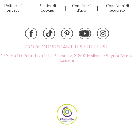
Politica di
Politica di
Condizioni
Condizioni di
|
|
|
Djeco
privacy
Cookies
d’uso
acquisto
Dock & Bay
Done by Deer
Ettetete
Fresk
Grapat
PRODUCTOS INFANTILES TUTETE S.L.
Grech & Co
C/ Yecla 10, Pol.industrial La Polvorista,
30500 Molina de Segura, Murcia
Haba
España
Hape
Hello Hossy
Herobility
JaBaDaBaDo AB
Janod
KiddiKutter
Kids Concept
Konges Slojd
La nina