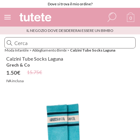
Dove si trova il mio ordine?
0
IL NEGOZIO DOVE DESIDERERAI ESSERE UN BIMBO
Spagnolo
Italiano
Moda Infantile
>
Abbigliamento Bimbi
>
Calzini Tube Socks Laguna
Inglese
Calzini Tube Socks Laguna
Grech & Co
Portoghese
15.75€
1.50€
Francese
IVA inclusa