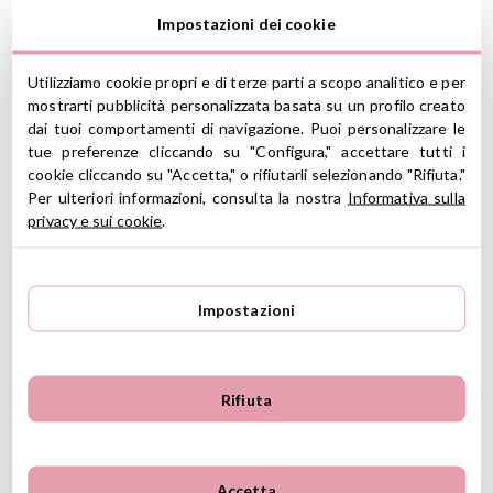
Calze
Calzettoni
Grech&co
Impostazioni dei cookie
Collezione Piece Of Everyday Magic
Calze Grech&Co
Utilizziamo cookie propri e di terze parti a scopo analitico e per
Tube Socks Grech
mostrarti pubblicità personalizzata basata su un profilo creato
dai tuoi comportamenti di navigazione. Puoi personalizzare le
tue preferenze cliccando su "Configura," accettare tutti i
cookie cliccando su "Accetta," o rifiutarli selezionando "Rifiuta."
Calzini a coste, gamba corta,
Grech&Co
in stile retrò, realizzati in
Per ulteriori informazioni, consulta la nostra
Informativa sulla
cotone organico di alta qualità, per offrire maggior comfort, lunga
privacy e sui cookie
.
durata e sostenibilità.
CARATTERISTICHE
Impostazioni
Materiale: 70% cotone organico GOTS, 27% spandex riciclato,
2% filato cardato in poliestere riciclato
Taglie multiple disponibili dalla 23 alla 41
Certificato GOTS e GRS
Rifiuta
Disegnati in Danimarca
Ver información GPSR
Accetta