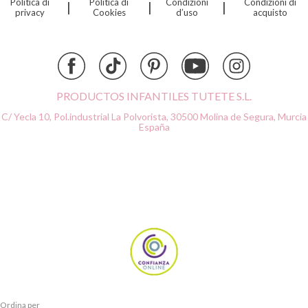
Politica di
Politica di
Condizioni
Condizioni di
|
|
|
Djeco
privacy
Cookies
d’uso
acquisto
Dock & Bay
Done by Deer
Ettetete
Fresk
Grapat
PRODUCTOS INFANTILES TUTETE S.L.
Grech & Co
C/ Yecla 10, Pol.industrial La Polvorista,
30500 Molina de Segura, Murcia
Haba
España
Hape
Hello Hossy
Herobility
JaBaDaBaDo AB
Janod
KiddiKutter
Kids Concept
Konges Slojd
La nina
Lassig
Ordina per