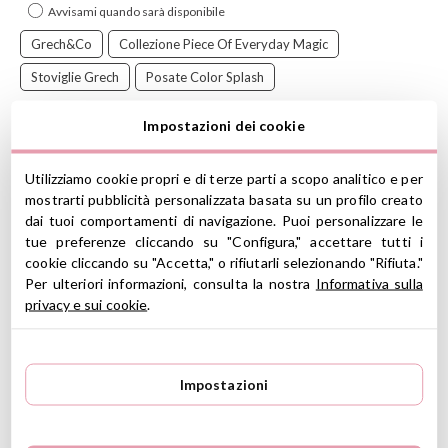
Avvisami quando sarà disponibile
Grech&co
Collezione Piece Of Everyday Magic
Stoviglie Grech
Posate Color Splash
Impostazioni dei cookie
Posate
Color Splash
di
Grech&Co.
con manico in silicone di
grado alimentare e punte in acciaio inox. Presa facile!
Utilizziamo cookie propri e di terze parti a scopo analitico e per
La marca danese
Grech&Co
fa una scelta etica e responsabile
mostrarti pubblicità personalizzata basata su un profilo creato
che coniuga qualità dei materiali e rispetto per l'ambiente. Ogni
dai tuoi comportamenti di navigazione. Puoi personalizzare le
collezione è ispirata all'essenza della natura, ogni pezzo è
tue preferenze cliccando su "Configura," accettare tutti i
progettato e creato con cura per nutrire l'anima con la bellezza e
cookie cliccando su "Accetta," o rifiutarli selezionando "Rifiuta."
la magia, ogni giorno. Sono le piccole cose che rendono la vita
Per ulteriori informazioni, consulta la nostra
Informativa sulla
grande!
privacy e sui cookie
.
L'esclusiva collezione di accessori
Piece of Everyday
Magic
di
Grech & Co.
colpisce per la qualità superiore dei
materiali, la particolare attenzione ai dettagli e l'attenzione per
Impostazioni
l'ambiente.
CARATTERISTICHE