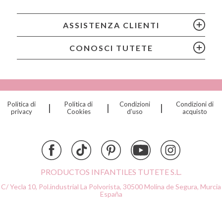
Bubblat Kids
Cam Cam
ASSISTENZA CLIENTI
Chilly’s Bottles
Citron
CONOSCI TUTETE
Connetix
Cottonmoose
Cristina de Jos'h
Dinkum Dolls
Politica di
Politica di
Condizioni
Condizioni di
|
|
|
Djeco
privacy
Cookies
d’uso
acquisto
Dock & Bay
Done by Deer
Ettetete
Fresk
Grapat
PRODUCTOS INFANTILES TUTETE S.L.
Grech & Co
C/ Yecla 10, Pol.industrial La Polvorista,
30500 Molina de Segura, Murcia
Haba
España
Hape
Hello Hossy