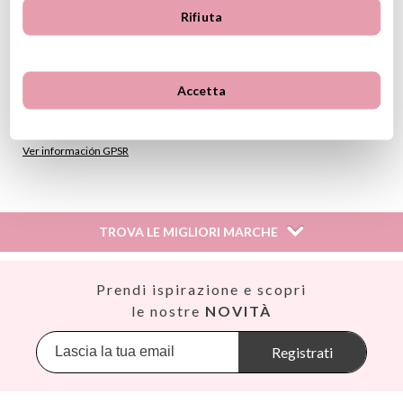
Materiale: 100% silicone di grado alimentare certificato LFGB
Rifiuta
e acciaio inox 304
Ipoallergenico
Misure approssimate: 12.8 x 3.7 x 1 cm
Coltello, forchetta e cucchiaio
Accetta
Lavabili in lavastoviglie
Senza BPA, BPS, PVC e Ftalati
Ver información GPSR
Información sobre el fabricante y/o importador/distribuidor
dentro de la UE, que garantiza que el producto cumple con
los requisitos y regulaciones de acuerdo con la legislación
TROVA LE MIGLIORI MARCHE
sobre Seguridad General de Productos (GPSR).
Productos Infantiles Tutete S.L.
Dirección: C/ Yecla 10, Polígono industrial La Polvorista,
Así
Prendi ispirazione e scopri
30500, Molina de Segura, Murcia
Babiators
le nostre
NOVITÀ
dpd@tutete.com
Banana Panda
Banwood
Registrati
BIBS
Bling2O