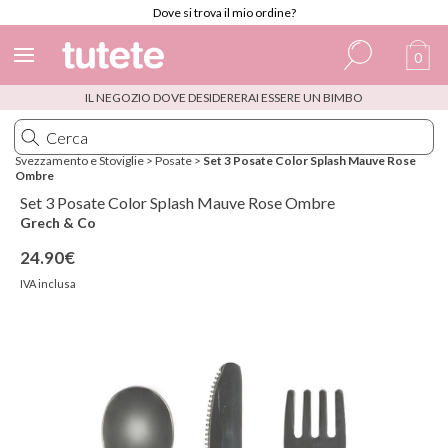
Dove si trova il mio ordine?
0
IL NEGOZIO DOVE DESIDERERAI ESSERE UN BIMBO
Spagnolo
Italiano
Svezzamento e Stoviglie
>
Posate
>
Set 3 Posate Color Splash Mauve Rose
Ombre
Inglese
Set 3 Posate Color Splash Mauve Rose Ombre
Portoghese
Grech & Co
24.90€
Francese
IVA inclusa