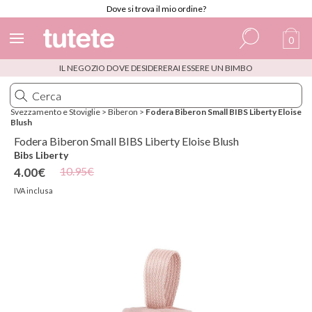
Dove si trova il mio ordine?
0
IL NEGOZIO DOVE DESIDERERAI ESSERE UN BIMBO
Spagnolo
Italiano
Svezzamento e Stoviglie
>
Biberon
>
Fodera Biberon Small BIBS Liberty Eloise
Blush
Inglese
Fodera Biberon Small BIBS Liberty Eloise Blush
Portoghese
Bibs Liberty
10.95€
4.00€
Francese
IVA inclusa