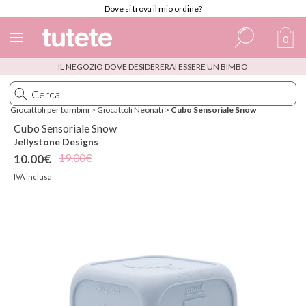
Dove si trova il mio ordine?
0
IL NEGOZIO DOVE DESIDERERAI ESSERE UN BIMBO
Spagnolo
Italiano
Giocattoli per bambini
>
Giocattoli Neonati
>
Cubo Sensoriale Snow
Inglese
Cubo Sensoriale Snow
Jellystone Designs
Portoghese
19.00€
10.00€
Francese
IVA inclusa