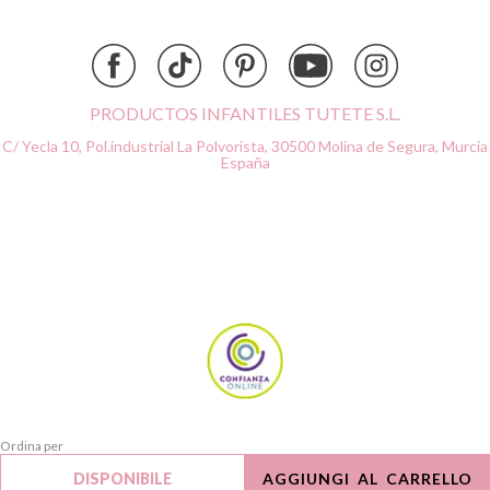
Done by Deer
Ettetete
Fresk
Grapat
PRODUCTOS INFANTILES TUTETE S.L.
Grech & Co
C/ Yecla 10, Pol.industrial La Polvorista,
30500 Molina de Segura, Murcia
Haba
España
Hape
Hello Hossy
Herobility
JaBaDaBaDo AB
Janod
KiddiKutter
Kids Concept
Konges Slojd
La nina
Lassig
Ordina per
Liewood
Cancella
DISPONIBILE
AGGIUNGI AL CARRELLO
Applica
Lilliputiens