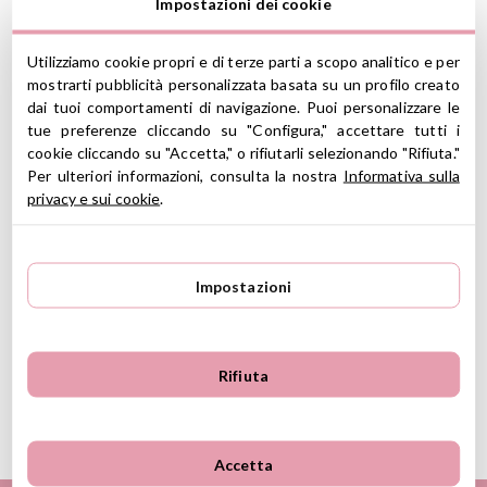
Impostazioni dei cookie
e produce una vasta gamma di giocattoli in silicone sensoriali. Lo
scopo dei giochi texturizzati è di sviluppare nel bambino
consapevolezza tattile, così importante nella raccolta di
Utilizziamo cookie propri e di terze parti a scopo analitico e per
informazioni che il suo cervello elabora creando nuove
mostrarti pubblicità personalizzata basata su un profilo creato
connessioni ed opportunità per conoscere il mondo che lo
dai tuoi comportamenti di navigazione. Puoi personalizzare le
circonda.
tue preferenze cliccando su "Configura," accettare tutti i
cookie cliccando su "Accetta," o rifiutarli selezionando "Rifiuta."
CARATTERISTICHE
Per ulteriori informazioni, consulta la nostra
Informativa sulla
privacy e sui cookie
.
Materiale: silicone
Senza BPA, ftalati, PVC e piombo
Misure: lato 7.5 cm
Adatto per lavastoviglie
Impostazioni
A partire da 0 mesi
(*) Marcato CE in conformità con la legislazione dell'Unione
Europea
Rifiuta
Ver información GPSR
Información sobre el fabricante y/o importador/distribuidor
Accetta
dentro de la UE, que garantiza que el producto cumple con